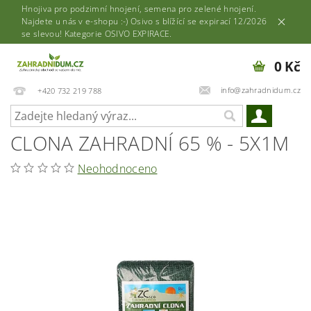
Hnojiva pro podzimní hnojení, semena pro zelené hnojení.
Najdete u nás v e-shopu :-) Osivo s blížící se expirací 12/2026
se slevou! Kategorie OSIVO EXPIRACE.
0 Kč
info@zahradnidum.cz
+420 732 219 788
CLONA ZAHRADNÍ 65 % - 5X1M
Neohodnoceno