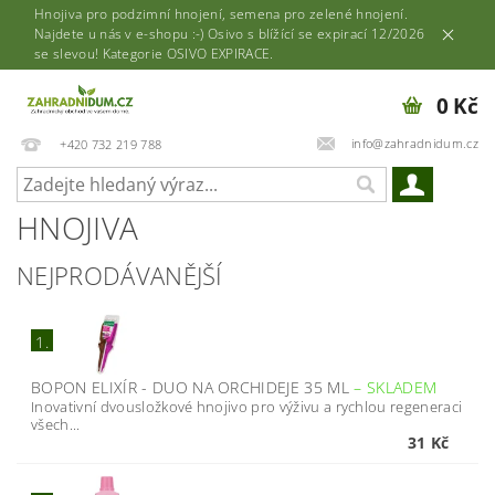
Hnojiva pro podzimní hnojení, semena pro zelené hnojení.
Najdete u nás v e-shopu :-) Osivo s blížící se expirací 12/2026
se slevou! Kategorie OSIVO EXPIRACE.
0 Kč
info@zahradnidum.cz
+420 732 219 788
HNOJIVA
NEJPRODÁVANĚJŠÍ
1.
BOPON ELIXÍR - DUO NA ORCHIDEJE 35 ML
–
SKLADEM
Inovativní dvousložkové hnojivo pro výživu a rychlou regeneraci
všech...
31 Kč