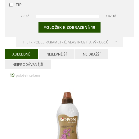
TIP
29
Kč
147
Kč
POLOŽEK K ZOBRAZENÍ:
19
FILTR PODLE PARAMETRŮ, VLASTNOSTÍ A VÝROBCŮ
ABECEDNĚ
NEJLEVNĚJŠÍ
NEJDRAŽŠÍ
NEJPRODÁVANĚJŠÍ
19
položek celkem