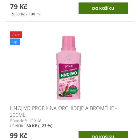
79 Kč
15,80 Kč / 100 ml
Akce
Tip
HNOJIVO PROFÍK NA ORCHIDEJE A BROMÉLIE -
200ML
Původně:
129 Kč
Ušetříte
:
30 Kč (–23 %)
99 Kč