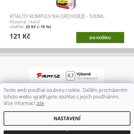
VITALITY KOMPLEX NA ORCHIDEJE - 500ML
Původně:
144 Kč
Ušetříte
:
23 Kč (–15 %)
121 Kč
Tento web používá soubory cookie. Dalším procházením
tohoto webu vyjadřujete souhlas s jejich používáním..
Více informací
zde
.
NASTAVENÍ
2026 ©
Zahradnidum.cz
, všechna práva vyhrazena