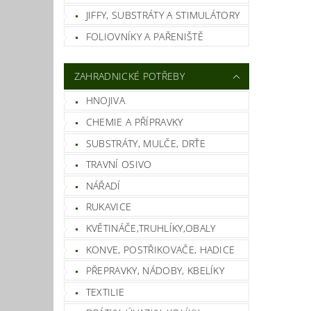
JIFFY, SUBSTRÁTY A STIMULÁTORY
FOLIOVNÍKY A PAŘENIŠTĚ
ZAHRADNICKÉ POTŘEBY
HNOJIVA
CHEMIE A PŘÍPRAVKY
SUBSTRÁTY, MULČE, DRŤE
TRAVNÍ OSIVO
NÁŘADÍ
RUKAVICE
KVĚTINÁČE,TRUHLÍKY,OBALY
KONVE, POSTŘIKOVAČE, HADICE
PŘEPRAVKY, NÁDOBY, KBELÍKY
TEXTILIE