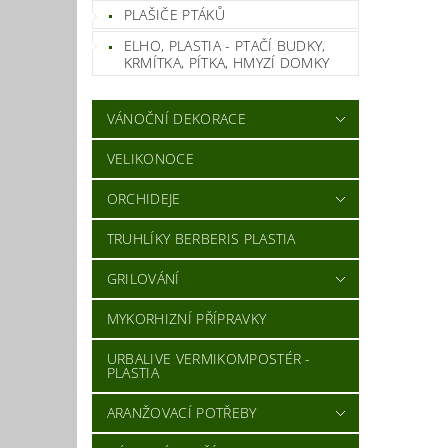
PLAŠIČE PTÁKŮ
ELHO, PLASTIA - PTAČÍ BUDKY,
KRMÍTKA, PÍTKA, HMYZÍ DOMKY
VÁNOČNÍ DEKORACE
VELIKONOCE
ORCHIDEJE
TRUHLÍKY BERBERIS PLASTIA
GRILOVÁNÍ
MYKORHIZNÍ PŘÍPRAVKY
URBALIVE VERMIKOMPOSTÉR -
PLASTIA
ARANŽOVACÍ POTŘEBY