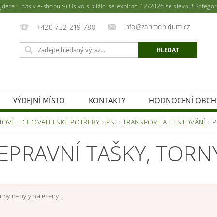
ete u nás v e-shopu :-) Osivo s blížící se expirací 12/2026 se slevou! Katego
info@zahradnidum.cz
+420 732 219 788
VÝDEJNÍ MÍSTO
KONTAKTY
HODNOCENÍ OBC
NOVĚ - CHOVATELSKÉ POTŘEBY
PSI
TRANSPORT A CESTOVÁNÍ
P
EPRAVNÍ TAŠKY, TORN
my nebyly nalezeny...