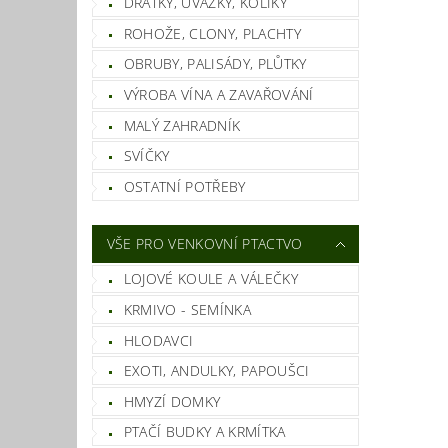
DRÁTKY, ÚVAZKY, KOLÍKY
ROHOŽE, CLONY, PLACHTY
OBRUBY, PALISÁDY, PLŮTKY
VÝROBA VÍNA A ZAVAŘOVÁNÍ
MALÝ ZAHRADNÍK
SVÍČKY
OSTATNÍ POTŘEBY
VŠE PRO VENKOVNÍ PTACTVO
LOJOVÉ KOULE A VÁLEČKY
KRMIVO - SEMÍNKA
HLODAVCI
EXOTI, ANDULKY, PAPOUŠCI
HMYZÍ DOMKY
PTAČÍ BUDKY A KRMÍTKA