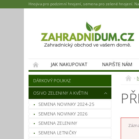
Hnojiva pro podzimní hnojení, semena pro zelené hnojení. Najd
JAK NAKUPOVAT
NAPIŠTE NÁM
DÁRKOVÝ POUKAZ
PŘ
OSIVO ZELENINY A KVĚTIN
SEMENA NOVINKY 2024-25
SEMENA NOVINKY 2026
SEMENA ZELENINY
Zázna
SEMENA LETNIČKY