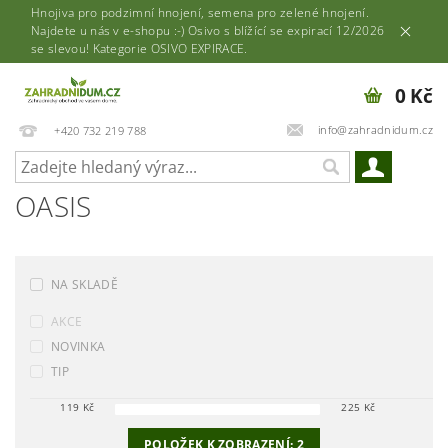
Hnojiva pro podzimní hnojení, semena pro zelené hnojení.
Najdete u nás v e-shopu :-) Osivo s blížící se expirací 12/2026
se slevou! Kategorie OSIVO EXPIRACE.
0 Kč
info@zahradnidum.cz
+420 732 219 788
OASIS
NA SKLADĚ
AKCE
NOVINKA
TIP
119
Kč
225
Kč
POLOŽEK K ZOBRAZENÍ:
2