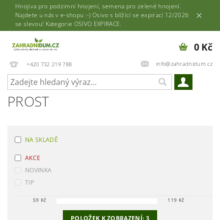
Hnojiva pro podzimní hnojení, semena pro zelené hnojení.
Najdete u nás v e-shopu :-) Osivo s blížící se expirací 12/2026
se slevou! Kategorie OSIVO EXPIRACE.
0 Kč
info@zahradnidum.cz
+420 732 219 788
PROST
NA SKLADĚ
AKCE
NOVINKA
TIP
59
Kč
119
Kč
POLOŽEK K ZOBRAZENÍ:
3