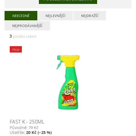
ABECEDNĚ
NEJLEVNĚJŠÍ
NEJDRAŽŠÍ
NEJPRODÁVANĚJŠÍ
3
položek celkem
Akce
FAST K - 250ML
Původně:
79 Kč
Ušetříte
:
20 Kč (–25 %)