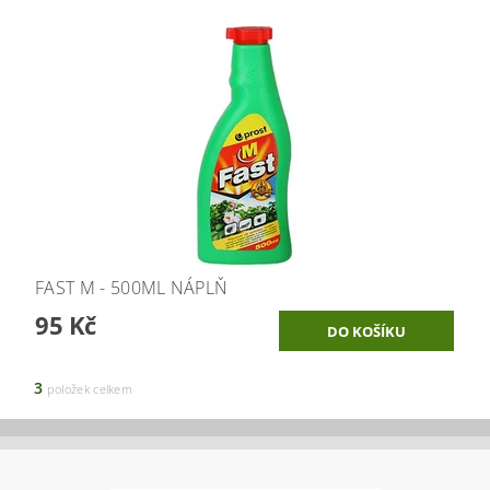
FAST M - 500ML NÁPLŇ
95 Kč
3
položek celkem