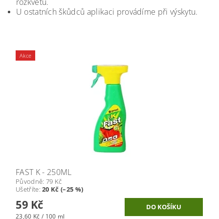
rozkvětu.
U ostatních škůdců aplikaci provádíme při výskytu.
Akce
FAST K - 250ML
Původně:
79 Kč
Ušetříte
:
20 Kč (–25 %)
59 Kč
23,60 Kč / 100 ml