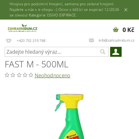
Hnojiva pro podzimní hnojení, semena pro zelené hnojení.
Najdete u nás v e-shopu :-) Osivo s blížící se expirací 12/2026
se slevou! Kategorie OSIVO EXPIRACE.
0 Kč
info@zahradnidum.cz
+420 732 219 788
FAST M - 500ML
Neohodnoceno