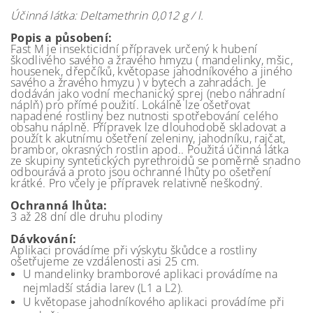
Účinná látka: Deltamethrin 0,012 g / l.
Popis a působení:
Fast M je insekticidní přípravek určený k hubení
škodlivého savého a žravého hmyzu ( mandelinky, mšic,
housenek, dřepčíků, květopase jahodníkového a jiného
savého a žravého hmyzu ) v bytech a zahradách. Je
dodáván jako vodní mechanický sprej (nebo náhradní
náplň) pro přímé použití. Lokálně lze ošetřovat
napadené rostliny bez nutnosti spotřebování celého
obsahu náplně. Přípravek lze dlouhodobě skladovat a
použít k akutnímu ošetření zeleniny, jahodníku, rajčat,
brambor, okrasných rostlin apod.. Použitá účinná látka
ze skupiny syntetických pyrethroidů se poměrně snadno
odbourává a proto jsou ochranné lhůty po ošetření
krátké. Pro včely je přípravek relativně neškodný.
Ochranná lhůta:
3 až 28 dní dle druhu plodiny
Dávkování:
Aplikaci provádíme při výskytu škůdce a rostliny
ošetřujeme ze vzdálenosti asi 25 cm.
U mandelinky bramborové aplikaci provádíme na
nejmladší stádia larev (L1 a L2).
U květopase jahodníkového aplikaci provádíme při