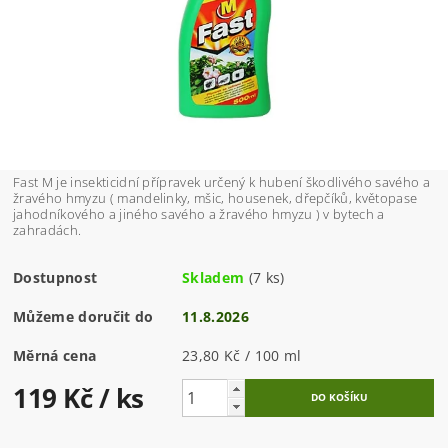
Fast M je insekticidní přípravek určený k hubení škodlivého savého a
žravého hmyzu ( mandelinky, mšic, housenek, dřepčíků, květopase
jahodníkového a jiného savého a žravého hmyzu ) v bytech a
zahradách.
Dostupnost
Skladem
(7 ks)
Můžeme doručit do
11.8.2026
Měrná cena
23,80 Kč / 100 ml
119 Kč
/ ks