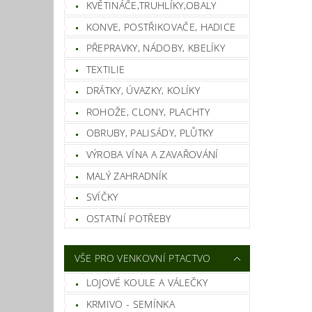
KVĚTINÁČE,TRUHLÍKY,OBALY
KONVE, POSTŘIKOVAČE, HADICE
PŘEPRAVKY, NÁDOBY, KBELÍKY
TEXTILIE
DRÁTKY, ÚVAZKY, KOLÍKY
ROHOŽE, CLONY, PLACHTY
OBRUBY, PALISÁDY, PLŮTKY
VÝROBA VÍNA A ZAVAŘOVÁNÍ
MALÝ ZAHRADNÍK
SVÍČKY
OSTATNÍ POTŘEBY
VŠE PRO VENKOVNÍ PTACTVO
LOJOVÉ KOULE A VÁLEČKY
KRMIVO - SEMÍNKA