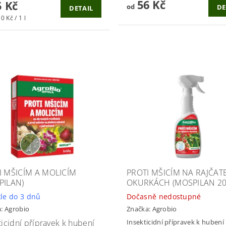
56 Kč
 Kč
od
DE
DETAIL
0 Kč / 1 l
I MŠICÍM A MOLICÍM
PROTI MŠICÍM NA RAJČAT
PILAN)
OKURKÁCH (MOSPILAN 20
le do 3 dnů
Dočasně nedostupné
a:
Agrobio
Značka:
Agrobio
ticidní přípravek k hubení
Insekticidní přípravek k hubení