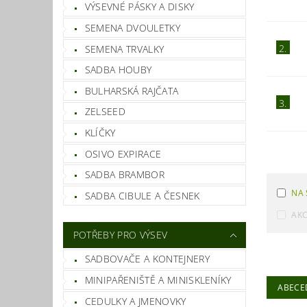
VÝSEVNÉ PÁSKY A DISKY
SEMENA DVOULETKY
2.
SEMENA TRVALKY
SADBA HOUBY
BULHARSKÁ RAJČATA
3.
ZELSEED
KLÍČKY
OSIVO EXPIRACE
SADBA BRAMBOR
NA 
SADBA CIBULE A ČESNEK
AK
POTŘEBY PRO VÝSEV
SADBOVAČE A KONTEJNERY
MINIPAŘENIŠTĚ A MINISKLENÍKY
ABECE
CEDULKY A JMENOVKY