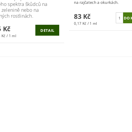
na rajčatech a okurkách.
ého spektra škůdců na
, zelenině nebo na
83 Kč
ných rostlinách.
0,17 Kč / 1 ml
 Kč
DETAIL
 Kč / 1 ml