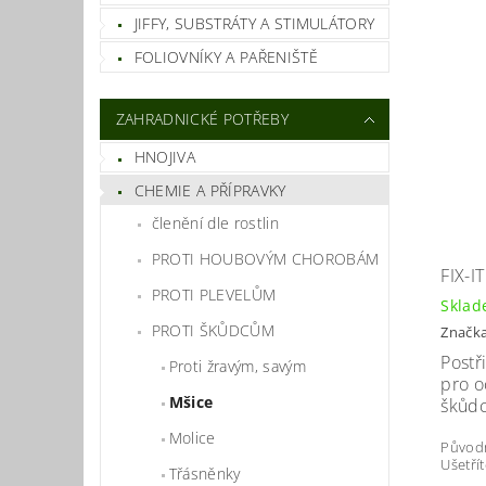
JIFFY, SUBSTRÁTY A STIMULÁTORY
FOLIOVNÍKY A PAŘENIŠTĚ
ZAHRADNICKÉ POTŘEBY
HNOJIVA
CHEMIE A PŘÍPRAVKY
členění dle rostlin
PROTI HOUBOVÝM CHOROBÁM
FIX-IT
PROTI PLEVELŮM
Skla
PROTI ŠKŮDCŮM
Značk
Postř
Proti žravým, savým
pro o
Mšice
škůdc
Molice
Původ
Ušetří
Třásněnky