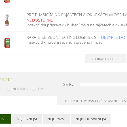
PROTI MŠICÍM NA RAJČATECH A OKURKÁCH (MOSPILA
NEDOSTUPNÉ
Insekticidní přípravek k hubení mšicí na rajčatech a okur
KARATE SE ZEON TECHNOLOGII 5 CS
–
OBVYKLE DO
Insekticid k hubení savého a žravého hmyzu.
ZOBRAZIT VÍCE
SKLADĚ
35
Kč
CE
NOVINKA
TIP
FILTR PODLE PARAMETRŮ, VLASTNOSTÍ 
DNĚ
NEJLEVNĚJŠÍ
NEJDRAŽŠÍ
NEJPRODÁVANĚJŠÍ