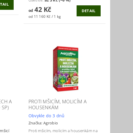
TAIL
42 Kč
od
DETAIL
od 11 160 Kč / 1 kg
ECH A
PROTI MŠICÍM, MOLICÍM A
 SP)
HOUSENKÁM
Obvykle do 3 dnů
Značka:
Agrobio
 mšicí
Proti mšicím, molicím a housenkám na