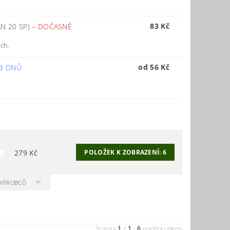
83 Kč
N 20 SP)
–
DOČASNĚ
kách.
od 56 Kč
 3 DNŮ
279
Kč
POLOŽEK K ZOBRAZENÍ:
6
A VÝROBCŮ
1
1
6
Stránka
z
-
položek celkem