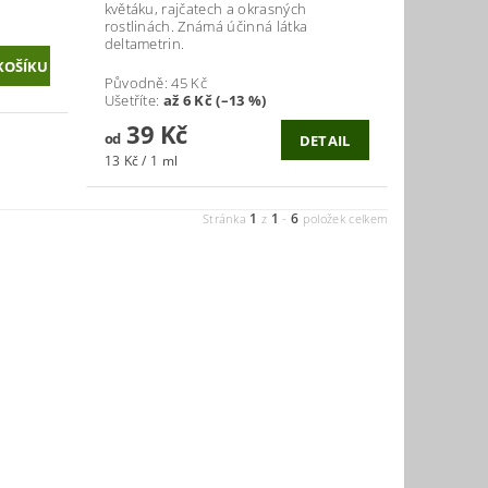
květáku, rajčatech a okrasných
rostlinách. Známá účinná látka
deltametrin.
Původně:
45 Kč
Ušetříte
:
až 6 Kč (–13 %)
39 Kč
od
DETAIL
13 Kč / 1 ml
1
1
6
Stránka
z
-
položek celkem