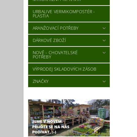
URBALIVE VERMIKOMPOSTÉR -
PLASTIA
ARANŽOVACÍ POTŘEBY
DÁRKOVÉ ZBOŽÍ
NOVĚ - CHOVATELSKÉ
POTŘEBY
VÝPRODEJ SKLADOVÝCH ZÁSOB
ZNAČKY