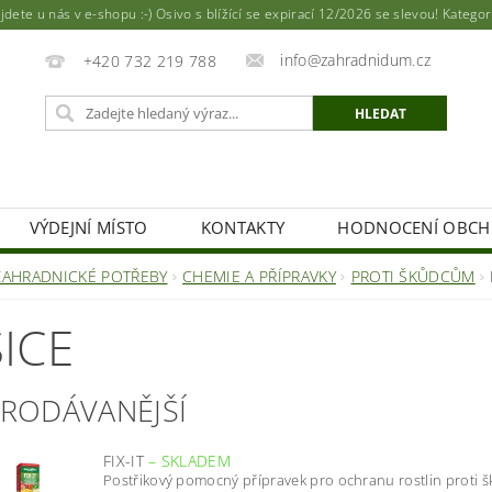
ete u nás v e-shopu :-) Osivo s blížící se expirací 12/2026 se slevou! Katego
info@zahradnidum.cz
+420 732 219 788
VÝDEJNÍ MÍSTO
KONTAKTY
HODNOCENÍ OBC
ZAHRADNICKÉ POTŘEBY
CHEMIE A PŘÍPRAVKY
PROTI ŠKŮDCŮM
ICE
PRODÁVANĚJŠÍ
FIX-IT
–
SKLADEM
Postřikový pomocný přípravek pro ochranu rostlin proti š