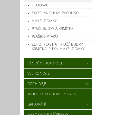
HLODAVCI
EXOTI, ANDULKY, PAPOUŠCI
HMYZÍ DOMKY
PTAČÍ BUDKY A KRMÍTKA
PLAŠIČE PTÁKŮ
ELHO, PLASTIA - PTAČÍ BUDKY,
KRMÍTKA, PÍTKA, HMYZÍ DOMKY
VÁNOČNÍ DEKORACE
VELIKONOCE
ORCHIDEJE
TRUHLÍKY BERBERIS PLASTIA
GRILOVÁNÍ
MYKORHIZNÍ PŘÍPRAVKY