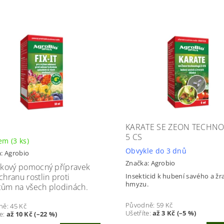
KARATE SE ZEON TECHNO
5 CS
dem
(3 ks)
Obvykle do 3 dnů
a:
Agrobio
Značka:
Agrobio
ikový pomocný přípravek
chranu rostlin proti
Insekticid k hubení savého a ž
hmyzu.
ům na všech plodinách.
Původně:
59 Kč
ně:
45 Kč
Ušetříte
:
až 3 Kč (–5 %)
te
:
až 10 Kč (–22 %)