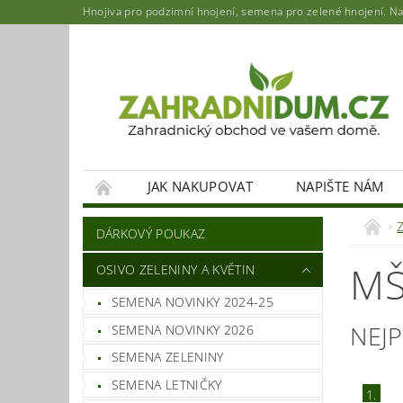
Hnojiva pro podzimní hnojení, semena pro zelené hnojení. Najd
JAK NAKUPOVAT
NAPIŠTE NÁM
DÁRKOVÝ POUKAZ
MŠ
OSIVO ZELENINY A KVĚTIN
SEMENA NOVINKY 2024-25
NEJ
SEMENA NOVINKY 2026
SEMENA ZELENINY
SEMENA LETNIČKY
1.