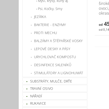
Myši, krysy, kuny aj.
širok
ovoci
Psi, Kočky, Srny
okras
JEZÍRKA
45
BAKTERIE - ENZYMY
od
od 0,14
PROTI MECHU
BALZÁMY A ŠTĚPAŘSKÉ VOSKY
LEPOVÉ DESKY A PÁSY
URYCHLOVAČ KOMPOSTU
DESINFEKCE SKLENÍKŮ
STIMULÁTORY A LIGNOHUMÁT
SUBSTRÁTY, MULČE, DRŤE
TRAVNÍ OSIVO
NÁŘADÍ
RUKAVICE