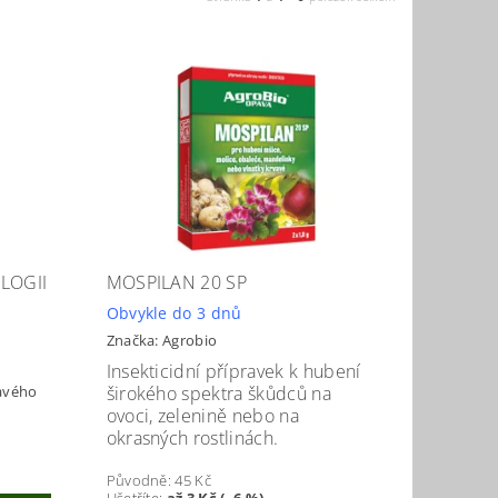
LOGII
MOSPILAN 20 SP
Obvykle do 3 dnů
Značka:
Agrobio
Insekticidní přípravek k hubení
ravého
širokého spektra škůdců na
ovoci, zelenině nebo na
okrasných rostlinách.
Původně:
45 Kč
Ušetříte
:
až 3 Kč (–6 %)