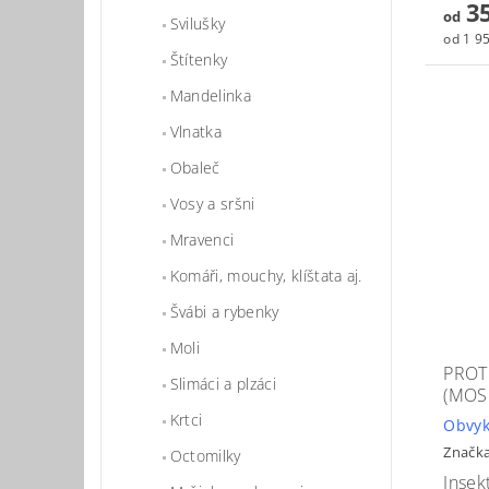
35
od
Svilušky
od 1 95
Štítenky
Mandelinka
Vlnatka
Obaleč
Vosy a sršni
Mravenci
Komáři, mouchy, klíštata aj.
Švábi a rybenky
Moli
PROT
Slimáci a plzáci
(MOS
Krtci
Obvyk
Značk
Octomilky
Insek