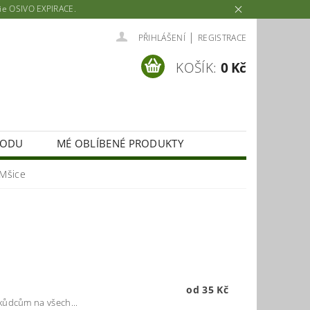
rie OSIVO EXPIRACE.
|
PŘIHLÁŠENÍ
REGISTRACE
KOŠÍK:
0 Kč
HODU
MÉ OBLÍBENÉ PRODUKTY
Mšice
od 35 Kč
kůdcům na všech...