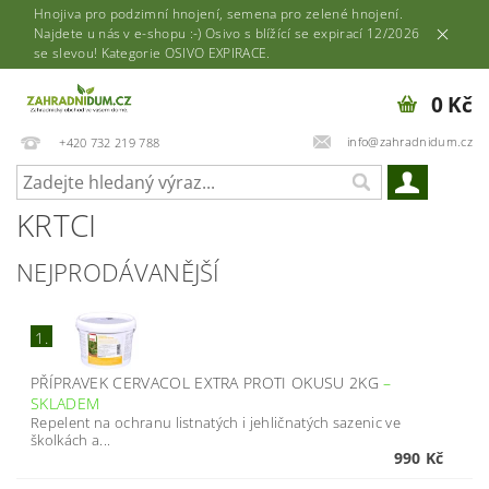
Hnojiva pro podzimní hnojení, semena pro zelené hnojení.
Najdete u nás v e-shopu :-) Osivo s blížící se expirací 12/2026
se slevou! Kategorie OSIVO EXPIRACE.
0 Kč
info@zahradnidum.cz
+420 732 219 788
KRTCI
NEJPRODÁVANĚJŠÍ
1.
PŘÍPRAVEK CERVACOL EXTRA PROTI OKUSU 2KG
–
SKLADEM
Repelent na ochranu listnatých i jehličnatých sazenic ve
školkách a...
990 Kč