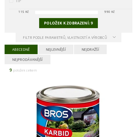
TIP
115
Kč
990
Kč
POLOŽEK K ZOBRAZENÍ:
9
FILTR PODLE PARAMETRŮ, VLASTNOSTÍ A VÝROBCŮ
ABECEDNĚ
NEJLEVNĚJŠÍ
NEJDRAŽŠÍ
NEJPRODÁVANĚJŠÍ
9
položek celkem