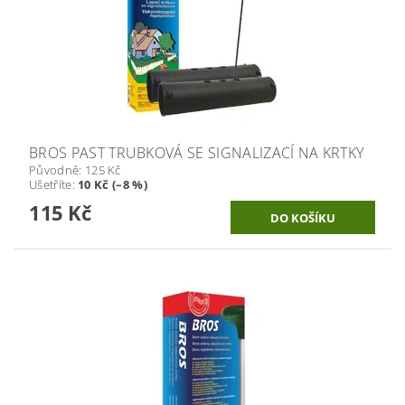
BROS PAST TRUBKOVÁ SE SIGNALIZACÍ NA KRTKY
Původně:
125 Kč
Ušetříte
:
10 Kč (–8 %)
115 Kč