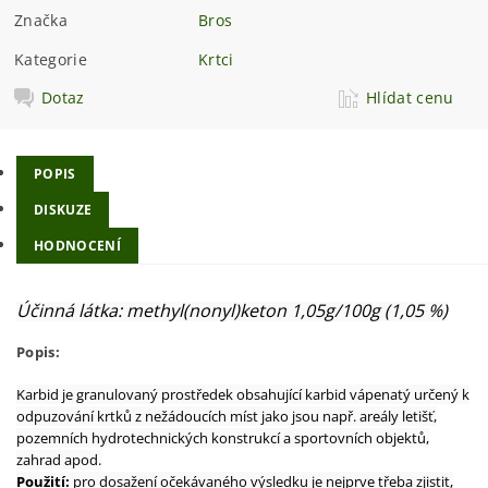
Značka
Bros
Kategorie
Krtci
Dotaz
Hlídat cenu
POPIS
DISKUZE
HODNOCENÍ
Účinná látka: methyl(nonyl)keton 1,05g/100g (1,05 %)
Popis:
Karbid je granulovaný prostředek obsahující karbid vápenatý určený k
odpuzování krtků z nežádoucích míst jako jsou např. areály letišť,
pozemních hydrotechnických konstrukcí a sportovních objektů,
zahrad apod.
Použití:
pro dosažení očekávaného výsledku je nejprve třeba zjistit,