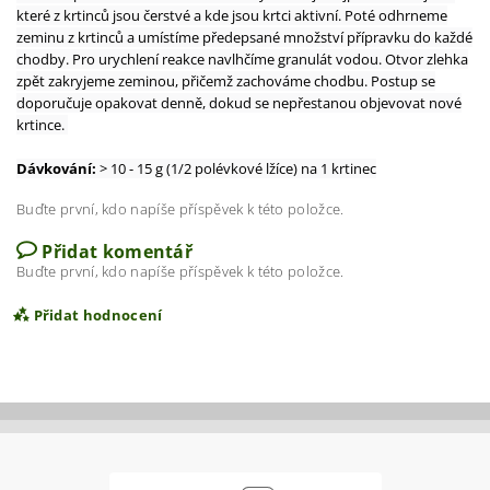
které z krtinců jsou čerstvé a kde jsou krtci aktivní. Poté odhrneme
zeminu z krtinců a umístíme předepsané množství přípravku do každé
chodby. Pro urychlení reakce navlhčíme granulát vodou. Otvor zlehka
zpět zakryjeme zeminou, přičemž zachováme chodbu. Postup se
doporučuje opakovat denně, dokud se nepřestanou objevovat nové
krtince.
Dávkování:
> 10 - 15 g (1/2 polévkové lžíce) na 1 krtinec
Buďte první, kdo napíše příspěvek k této položce.
Přidat komentář
Buďte první, kdo napíše příspěvek k této položce.
Přidat hodnocení