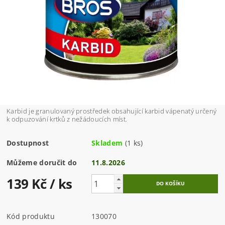
Karbid je granulovaný prostředek obsahující karbid vápenatý určený
k odpuzování krtků z nežádoucích míst.
Dostupnost
Skladem
(1 ks)
Můžeme doručit do
11.8.2026
139 Kč
/ ks
Kód produktu
130070