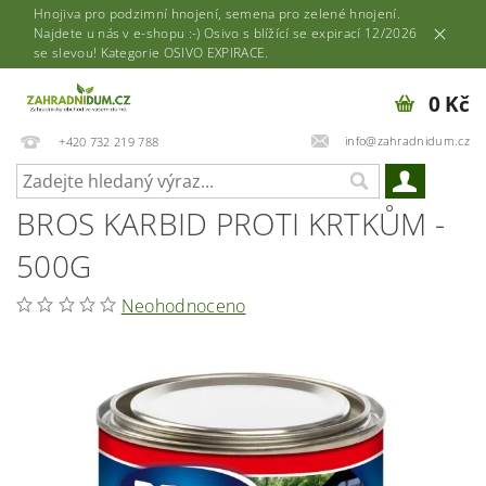
Hnojiva pro podzimní hnojení, semena pro zelené hnojení.
Najdete u nás v e-shopu :-) Osivo s blížící se expirací 12/2026
se slevou! Kategorie OSIVO EXPIRACE.
0 Kč
info@zahradnidum.cz
+420 732 219 788
BROS KARBID PROTI KRTKŮM -
500G
Neohodnoceno