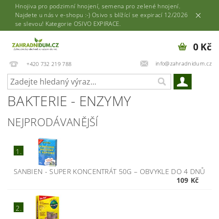
Hnojiva pro podzimní hnojení, semena pro zelené hnojení.
Najdete u nás v e-shopu :-) Osivo s blížící se expirací 12/2026
se slevou! Kategorie OSIVO EXPIRACE.
0 Kč
info@zahradnidum.cz
+420 732 219 788
BAKTERIE - ENZYMY
NEJPRODÁVANĚJŠÍ
1.
SANBIEN - SUPER KONCENTRÁT 50G
–
OBVYKLE DO 4 DNŮ
109 Kč
2.