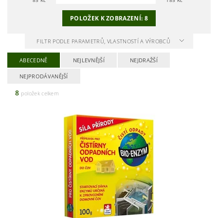
POLOŽEK K ZOBRAZENÍ:
8
FILTR PODLE PARAMETRŮ, VLASTNOSTÍ A VÝROBCŮ
ABECEDNĚ
NEJLEVNĚJŠÍ
NEJDRAŽŠÍ
NEJPRODÁVANĚJŠÍ
8
položek celkem