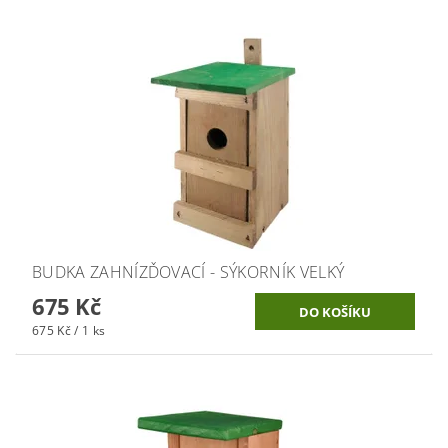
BUDKA ZAHNÍZĎOVACÍ - SÝKORNÍK VELKÝ
675 Kč
675 Kč / 1 ks