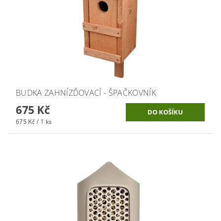
BUDKA ZAHNÍZĎOVACÍ - ŠPAČKOVNÍK
675 Kč
675 Kč / 1 ks