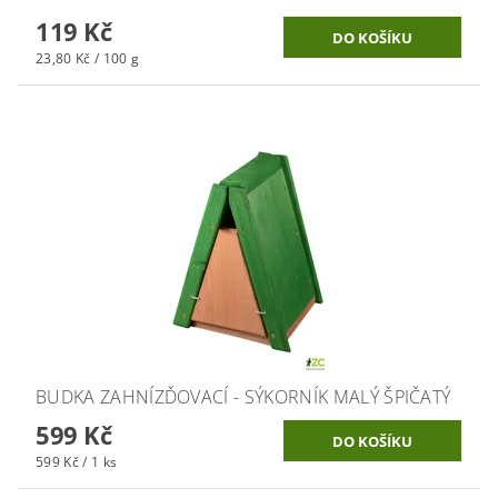
119 Kč
23,80 Kč / 100 g
BUDKA ZAHNÍZĎOVACÍ - SÝKORNÍK MALÝ ŠPIČATÝ
599 Kč
599 Kč / 1 ks