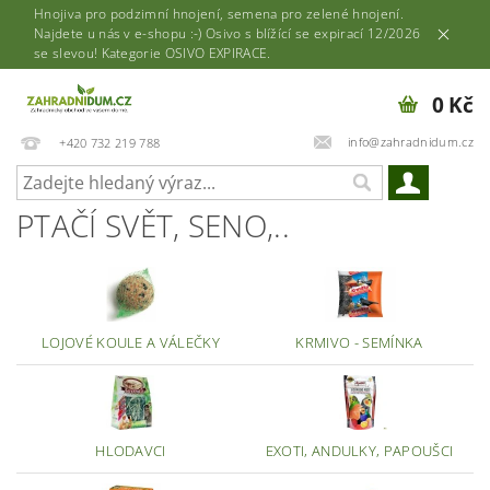
Hnojiva pro podzimní hnojení, semena pro zelené hnojení.
Najdete u nás v e-shopu :-) Osivo s blížící se expirací 12/2026
se slevou! Kategorie OSIVO EXPIRACE.
0 Kč
info@zahradnidum.cz
+420 732 219 788
PTAČÍ SVĚT, SENO,..
LOJOVÉ KOULE A VÁLEČKY
KRMIVO - SEMÍNKA
HLODAVCI
EXOTI, ANDULKY, PAPOUŠCI