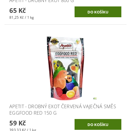
APETIT - DROBNÝ EXOT 800 G
65 Kč
81,25 Kč / 1 kg
APETIT - DROBNÝ EXOT ČERVENÁ VAJEČNÁ SMĚS
EGGFOOD RED 150 G
59 Kč
393,33 Kč / 1 kg