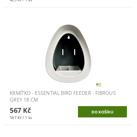
KRMÍTKO - ESSENTIAL BIRD FEEDER - FIBROUS
GREY 18 CM
567 Kč
567 Kč / 1 ks