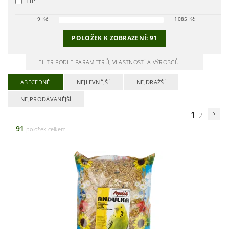
TIP
9
Kč
1085
Kč
POLOŽEK K ZOBRAZENÍ:
91
FILTR PODLE PARAMETRŮ, VLASTNOSTÍ A VÝROBCŮ
ABECEDNĚ
NEJLEVNĚJŠÍ
NEJDRAŽŠÍ
NEJPRODÁVANĚJŠÍ
1
2
91
položek celkem