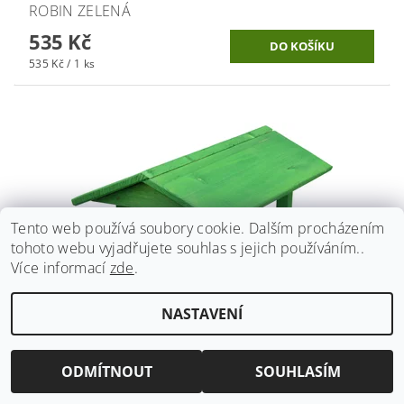
ROBIN ZELENÁ
535 Kč
535 Kč / 1 ks
Tento web používá soubory cookie. Dalším procházením
tohoto webu vyjadřujete souhlas s jejich používáním..
Více informací
zde
.
NASTAVENÍ
KRMÍTKO Č. 12 DŘEVĚNÉ ZELENÉ 24X40X20CM
305 Kč
ODMÍTNOUT
SOUHLASÍM
305 Kč / 1 ks