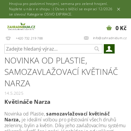
Hnojiva pro podzimní hnojení, semena pro zelené hnojení.
Najdete u nás v e-shopu :-) Osivo s blížící se expirací 12/2026
se slevou! Kategorie OSIVO EXPIRACE.
0 Kč
info@zahradnidum.cz
+420 732 219 788
NOVINKA OD PLASTIE,
SAMOZAVLAŽOVACÍ KVĚTINÁČ
NARZA
14.5.2025
Květináče Narza
Novinka od Plastie,
samozavlažovací květináč
Narza,
je ideální volbou pro pěstování všech druhů
zeleniny, bylin a květin. Díky jeho zavlažovacímu systému