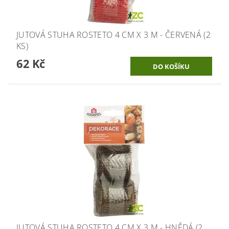
JUTOVÁ STUHA ROSTETO 4 CM X 3 M - ČERVENÁ (2
KS)
62 Kč
JUTOVÁ STUHA ROSTETO 4 CM X 3 M - HNĚDÁ (2