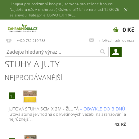
Hnojiva pro podzimní hnojení, semena pro zelené hnojení.
Najdete u nás v e-shopu :-) Osivo s blížící se expirací 12/2026
se slevou! Kategorie OSIVO EXPIRACE.
0 Kč
info@zahradnidum.cz
+420 732 219 788
STUHY A JUTY
NEJPRODÁVANĚJŠÍ
1.
JUTOVÁ STUHA 5CM X 2M - ŽLUTÁ
–
OBVYKLE DO 3 DNŮ
Jutová stuha je vhodná do květinových vazeb, na aranžování a
nejrůznější...
42 Kč