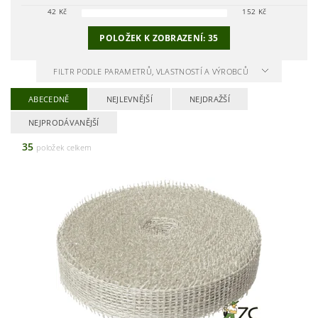
42
Kč
152
Kč
POLOŽEK K ZOBRAZENÍ:
35
FILTR PODLE PARAMETRŮ, VLASTNOSTÍ A VÝROBCŮ
ABECEDNĚ
NEJLEVNĚJŠÍ
NEJDRAŽŠÍ
NEJPRODÁVANĚJŠÍ
35
položek celkem