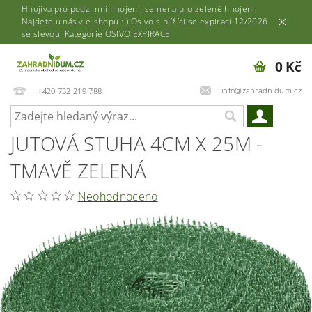
Hnojiva pro podzimní hnojení, semena pro zelené hnojení.
Najdete u nás v e-shopu :-) Osivo s blížící se expirací 12/2026
se slevou! Kategorie OSIVO EXPIRACE.
0 Kč
info@zahradnidum.cz
+420 732 219 788
JUTOVÁ STUHA 4CM X 25M -
TMAVĚ ZELENÁ
Neohodnoceno