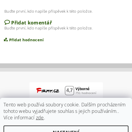
Buďte první, kdo napíše příspěvek k této položce.
Přidat komentář
Buďte první, kdo napíše příspěvek k této položce.
Přidat hodnocení
Tento web používá soubory cookie. Dalším procházením
tohoto webu vyjadřujete souhlas s jejich používáním..
Více informací
zde
.
Vložením hodnocení souhlasíte s
podmínkami