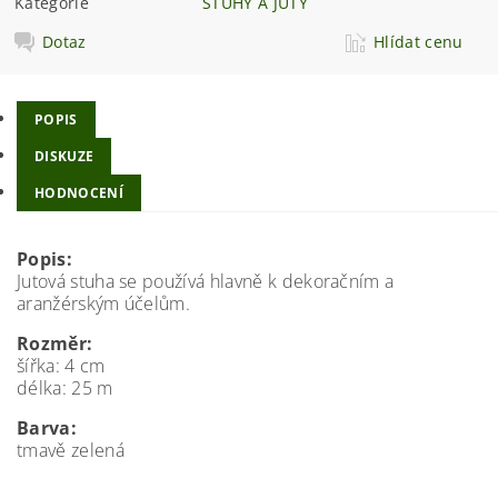
Kategorie
STUHY A JUTY
Dotaz
Hlídat cenu
POPIS
DISKUZE
HODNOCENÍ
Popis:
Jutová stuha se používá hlavně k dekoračním a
aranžérským účelům.
Rozměr:
šířka: 4 cm
délka: 25 m
Barva:
tmavě zelená