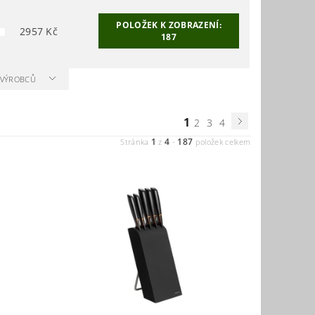
POLOŽEK K ZOBRAZENÍ:
2957
Kč
187
A VÝROBCŮ
1
2
3
4
1
4
187
Stránka
z
-
položek celkem