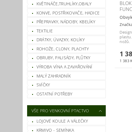
BLOK
KVĚTINÁČE,TRUHLÍKY,OBALY
FUNC
KONVE, POSTŘIKOVAČE, HADICE
Obvyk
PŘEPRAVKY, NÁDOBY, KBELÍKY
Značk
TEXTILIE
Design
plastu
DRÁTKY, ÚVAZKY, KOLÍKY
nožů.
ROHOŽE, CLONY, PLACHTY
1 3
OBRUBY, PALISÁDY, PLŮTKY
1 383 K
VÝROBA VÍNA A ZAVAŘOVÁNÍ
MALÝ ZAHRADNÍK
SVÍČKY
OSTATNÍ POTŘEBY
VŠE PRO VENKOVNÍ PTACTVO
LOJOVÉ KOULE A VÁLEČKY
KRMIVO - SEMÍNKA