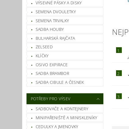
VÝSEVNÉ PÁSKY A DISKY
SEMENA DVOULETKY
SEMENA TRVALKY
SADBA HOUBY
NEJ
BULHARSKÁ RAJČATA
ZELSEED
1.
KLÍČKY
OSIVO EXPIRACE
SADBA BRAMBOR
2.
SADBA CIBULE A ČESNEK
3.
POTŘEBY PRO VÝSEV
SADBOVAČE A KONTEJNERY
MINIPAŘENIŠTĚ A MINISKLENÍKY
CEDULKY A JMENOVKY