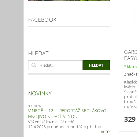
FACEBOOK
GARD
HLEDAT
EASY
Skla
Značk
Klasic
květin
Skloněn
NOVINKY
protiu
brouše
9.4.2026
odřezá
V NEDĚLI 12.4. REPORTÁŽ SEDLÁKOVO
HNOJIVO S OVČÍ VLNOU!
329
Vážení zákazníci. V neděli
12.4.2026 proběhne reportáž o předno...
více