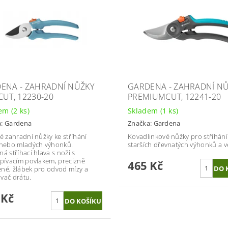
ENA - ZAHRADNÍ NŮŽKY
GARDENA - ZAHRADNÍ N
CUT, 12230-20
PREMIUMCUT, 12241-20
dem
(2 ks)
Skladem
(1 ks)
a:
Gardena
Značka:
Gardena
ké zahradní nůžky ke stříhání
Kovadlinkové nůžky pro stříhání
 nebo mladých výhonků.
starších dřevnatých výhonků a vě
á stříhací hlava s noži s
lpívacím povlakem, precizně
465 Kč
né, žlábek pro odvod mízy a
vač drátu.
 Kč