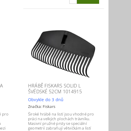
NA
HRÁBĚ FISKARS SOLID L
ŠVÉDSKÉ 52CM 1014915
Obvykle do 3 dnů
Značka:
Fiskars
é pro
Široké hrábě na listí jsou vhodné pro
práci na velkých plochách trávníku.
u
Masivní pružné prsty se speciální
mezi
geometrií zabraňují větvičkám a listí