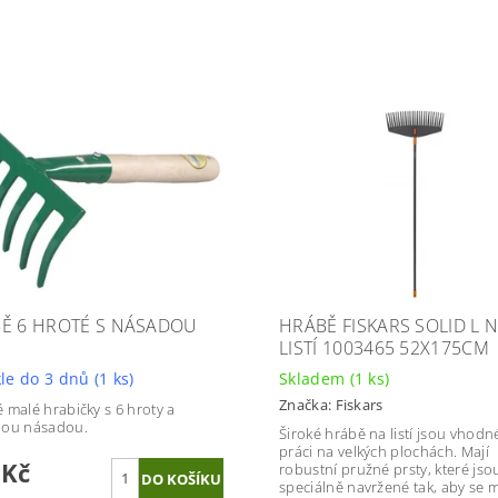
Ě 6 HROTÉ S NÁSADOU
HRÁBĚ FISKARS SOLID L 
M
LISTÍ 1003465 52X175CM
le do 3 dnů
(1 ks)
Skladem
(1 ks)
Značka:
Fiskars
 malé hrabičky s 6 hroty a
nou násadou.
Široké hrábě na listí jsou vhodn
práci na velkých plochách. Mají
 Kč
robustní pružné prsty, které jso
speciálně navržené tak, aby se 