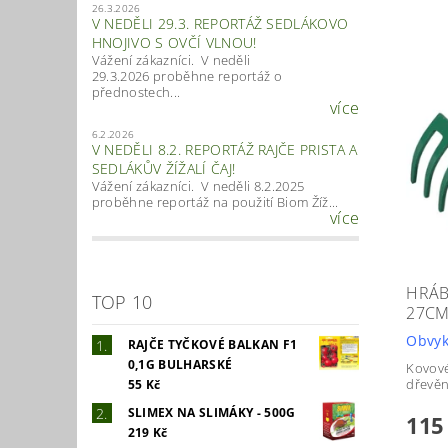
26.3.2026
V NEDĚLI 29.3. REPORTÁŽ SEDLÁKOVO
HNOJIVO S OVČÍ VLNOU!
Vážení zákazníci. V neděli
29.3.2026 proběhne reportáž o
přednostech...
více
6.2.2026
V NEDĚLI 8.2. REPORTÁŽ RAJČE PRISTA A
SEDLÁKŮV ŽÍŽALÍ ČAJ!
Vážení zákazníci. V neděli 8.2.2025
proběhne reportáž na použití Biom Žíž...
více
HRÁB
TOP 10
27C
Obvyk
RAJČE TYČKOVÉ BALKAN F1
0,1G BULHARSKÉ
Kovové
dřevě
55 Kč
SLIMEX NA SLIMÁKY - 500G
115
219 Kč