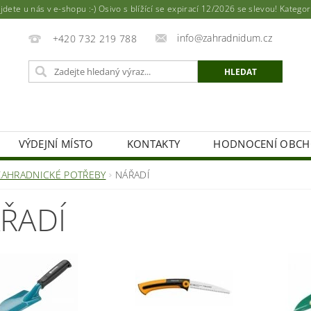
ete u nás v e-shopu :-) Osivo s blížící se expirací 12/2026 se slevou! Katego
info@zahradnidum.cz
+420 732 219 788
VÝDEJNÍ MÍSTO
KONTAKTY
HODNOCENÍ OBC
ZAHRADNICKÉ POTŘEBY
NÁŘADÍ
ŘADÍ