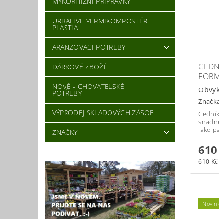
MYKORHIZNÍ PŘÍPRAVKY
URBALIVE VERMIKOMPOSTÉR -
PLASTIA
ARANŽOVACÍ POTŘEBY
CEDN
DÁRKOVÉ ZBOŽÍ
FORM
NOVĚ - CHOVATELSKÉ
Obvyk
POTŘEBY
Značk
VÝPRODEJ SKLADOVÝCH ZÁSOB
Cedník
snadné
jako p
ZNAČKY
610
610 Kč 
Novin