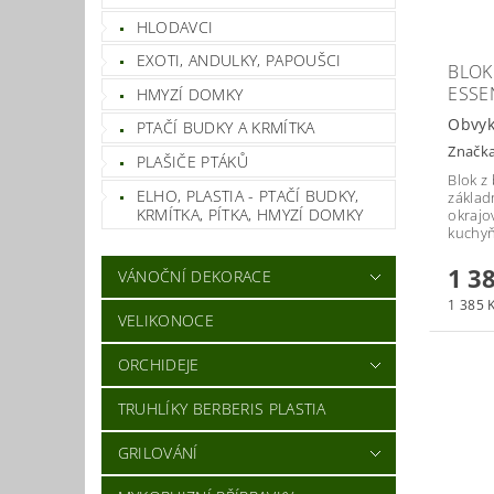
HLODAVCI
EXOTI, ANDULKY, PAPOUŠCI
BLOK
ESSE
HMYZÍ DOMKY
Obvyk
PTAČÍ BUDKY A KRMÍTKA
Značk
PLAŠIČE PTÁKŮ
Blok z
ELHO, PLASTIA - PTAČÍ BUDKY,
základ
KRMÍTKA, PÍTKA, HMYZÍ DOMKY
okrajo
kuchyň
1 3
VÁNOČNÍ DEKORACE
1 385 K
VELIKONOCE
ORCHIDEJE
TRUHLÍKY BERBERIS PLASTIA
GRILOVÁNÍ