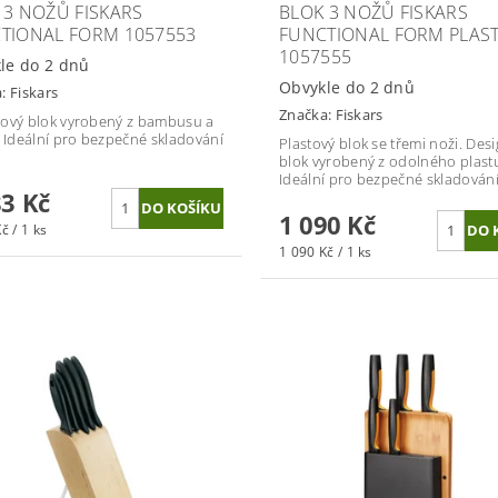
 3 NOŽŮ FISKARS
BLOK 3 NOŽŮ FISKARS
TIONAL FORM 1057553
FUNCTIONAL FORM PLAS
1057555
le do 2 dnů
Obvykle do 2 dnů
a:
Fiskars
Značka:
Fiskars
ový blok vyrobený z bambusu a
. Ideální pro bezpečné skladování
Plastový blok se třemi noži. Des
blok vyrobený z odolného plast
Ideální pro bezpečné skladován
83 Kč
1 090 Kč
č / 1 ks
1 090 Kč / 1 ks