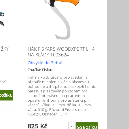
ŮŽKY
HÁK FISKARS WOODXPERT LH4
NA KLÁDY 1003624
Obvykle do 3 dnů
Značka:
Fiskars
Hák na klády určený pro zvedání a
tví.
přenášení polen a klád s plastovou,
pohodlně uchopitelnou rukojetí tlumící
nárazy a plastovým pouzdrem pro
snadné přenášení na pracovním
opasku. Je vhodný pro asistenci při
kácení. Šířka: 193 mm, délka 303 mm,
váha: 610 g. Původní Fiskars číslo:
126021. Označení: LH4
825 Kč