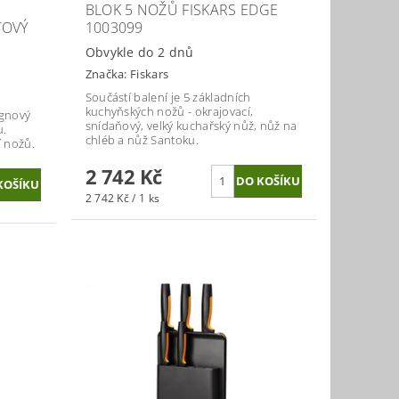
BLOK 5 NOŽŮ FISKARS EDGE
TOVÝ
1003099
Obvykle do 2 dnů
Značka:
Fiskars
Součástí balení je 5 základních
kuchyňských nožů - okrajovací,
ignový
snídaňový, velký kuchařský nůž, nůž na
u.
chléb a nůž Santoku.
í nožů.
2 742 Kč
2 742 Kč / 1 ks