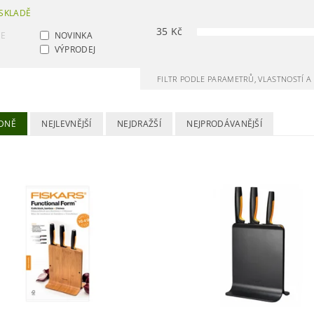
SKLADĚ
35
Kč
CE
NOVINKA
VÝPRODEJ
FILTR PODLE PARAMETRŮ, VLASTNOSTÍ 
DNĚ
NEJLEVNĚJŠÍ
NEJDRAŽŠÍ
NEJPRODÁVANĚJŠÍ