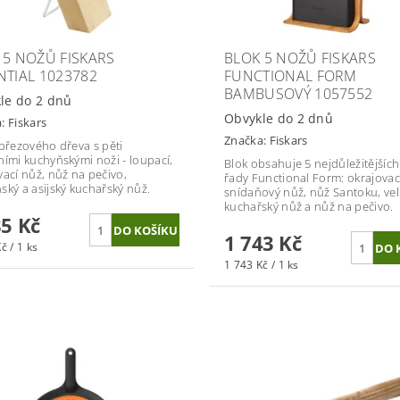
 5 NOŽŮ FISKARS
BLOK 5 NOŽŮ FISKARS
NTIAL 1023782
FUNCTIONAL FORM
BAMBUSOVÝ 1057552
le do 2 dnů
Obvykle do 2 dnů
a:
Fiskars
Značka:
Fiskars
 březového dřeva s pěti
ními kuchyňskými noži - loupací,
Blok obsahuje 5 nejdůležitějšíc
vací nůž, nůž na pečivo,
řady Functional Form: okrajovac
ský a asijský kuchařský nůž.
snídaňový nůž, nůž Santoku, vel
kuchařský nůž a nůž na pečivo.
85 Kč
1 743 Kč
č / 1 ks
1 743 Kč / 1 ks