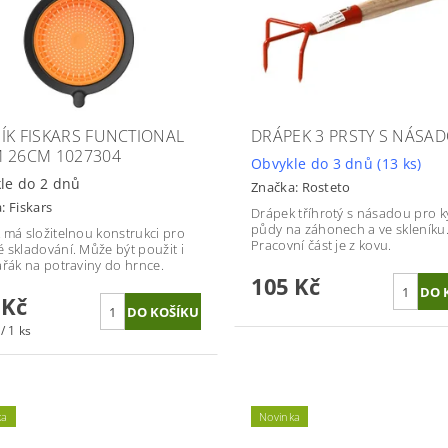
ÍK FISKARS FUNCTIONAL
DRÁPEK 3 PRSTY S NÁSA
 26CM 1027304
Obvykle do 3 dnů
(13 ks)
le do 2 dnů
Značka:
Rosteto
a:
Fiskars
Drápek tříhrotý s násadou pro k
půdy na záhonech a ve skleníku
 má složitelnou konstrukci pro
Pracovní část je z kovu.
 skladování. Může být použit i
ařák na potraviny do hrnce.
105 Kč
 Kč
/ 1 ks
ka
Novinka