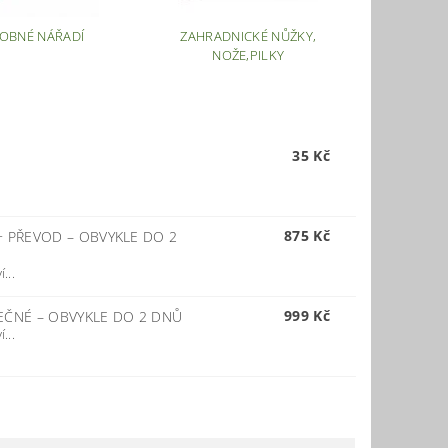
OBNÉ NÁŘADÍ
ZAHRADNICKÉ NŮŽKY,
NOŽE,PILKY
35 Kč
875 Kč
 + PŘEVOD
–
OBVYKLE DO 2
...
999 Kč
SEČNÉ
–
OBVYKLE DO 2 DNŮ
...