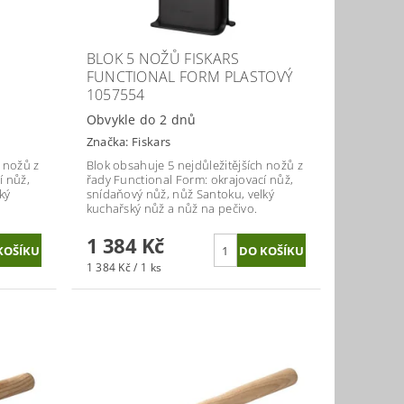
BLOK 5 NOŽŮ FISKARS
FUNCTIONAL FORM PLASTOVÝ
1057554
Obvykle do 2 dnů
Značka:
Fiskars
h nožů z
Blok obsahuje 5 nejdůležitějších nožů z
í nůž,
řady Functional Form: okrajovací nůž,
ký
snídaňový nůž, nůž Santoku, velký
kuchařský nůž a nůž na pečivo.
1 384 Kč
1 384 Kč / 1 ks