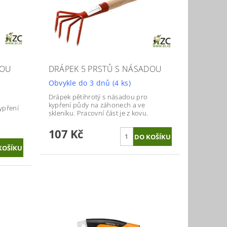
DOU
DRÁPEK 5 PRSTŮ S NÁSADOU
Obvykle do 3 dnů
(4 ks)
Drápek pětihrotý s násadou pro
kypření půdy na záhonech a ve
ypření
skleníku. Pracovní část je z kovu.
.
107 Kč