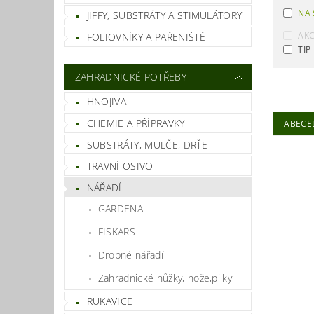
NA 
JIFFY, SUBSTRÁTY A STIMULÁTORY
AK
FOLIOVNÍKY A PAŘENIŠTĚ
TIP
ZAHRADNICKÉ POTŘEBY
HNOJIVA
CHEMIE A PŘÍPRAVKY
ABECE
SUBSTRÁTY, MULČE, DRŤE
TRAVNÍ OSIVO
NÁŘADÍ
GARDENA
FISKARS
Drobné nářadí
Zahradnické nůžky, nože,pilky
RUKAVICE