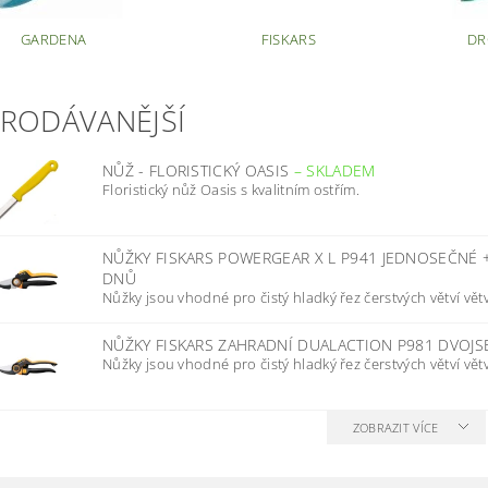
GARDENA
FISKARS
DR
PRODÁVANĚJŠÍ
NŮŽ - FLORISTICKÝ OASIS
–
SKLADEM
Floristický nůž Oasis s kvalitním ostřím.
NŮŽKY FISKARS POWERGEAR X L P941 JEDNOSEČNÉ
DNŮ
Nůžky jsou vhodné pro čistý hladký řez čerstvých větví větví
NŮŽKY FISKARS ZAHRADNÍ DUALACTION P981 DVOJ
Nůžky jsou vhodné pro čistý hladký řez čerstvých větví větví
ZOBRAZIT VÍCE