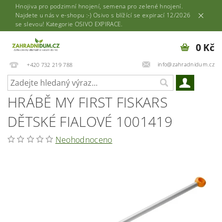
Hnojiva pro podzimní hnojení, semena pro zelené hnojení.
Najdete u nás v e-shopu :-) Osivo s blížící se expirací 12/2026
se slevou! Kategorie OSIVO EXPIRACE.
0 Kč
info@zahradnidum.cz
+420 732 219 788
HRÁBĚ MY FIRST FISKARS
DĚTSKÉ FIALOVÉ 1001419
Neohodnoceno