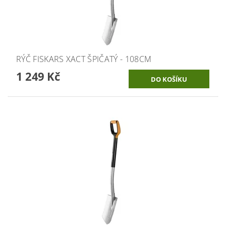
RÝČ FISKARS XACT ŠPIČATÝ - 108CM
1 249 Kč