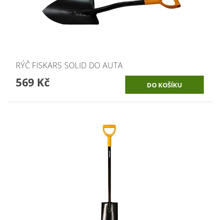
RÝČ FISKARS SOLID DO AUTA
569 Kč