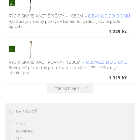
2.
RÝČ FISKARS XACT ŠPIČATÝ - 108CM
–
OBVYKLE DO 3 DNŮ
Rýč Xact je vhodný pro rytí v kamenité, tvrdé a jílovité půdě.
Špičatá...
1 249 Kč
3.
RÝČ FISKARS XACT ROVNÝ - 120CM
–
OBVYKLE DO 3 DNŮ
Rovný rýč je vhodný pro uživatele o výšce 175 - 195 cm. Je
ideální pro...
1 319 Kč
ZOBRAZIT VÍCE
NA SKLADĚ
AKCE
NOVINKA
TIP