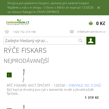
Hnojiva pro podzimní hnojení, semena pro zelené hnojení.
Najdete u nás v e-shopu :-) Osivo s blížící se expirací 12/2026
se slevou! Kategorie OSIVO EXPIRACE.
0 Kč
info@zahradnidum.cz
+420 732 219 788
RÝČE FISKARS
NEJPRODÁVANĚJŠÍ
1.
RÝČ FISKARS XACT ŠPIČATÝ - 120CM
–
OBVYKLE DO 3 DNŮ
Rýč Xact je vhodný pro rytí v kamenité, tvrdé a jílovité půdě.
Špičatá...
1 319 Kč