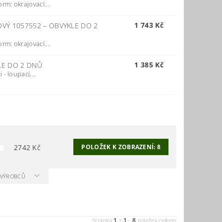
rm: okrajovací...
1 743 Kč
OVÝ 1057552
–
OBVYKLE DO 2
rm: okrajovací...
1 385 Kč
LE DO 2 DNŮ
- loupací,...
2742
Kč
POLOŽEK K ZOBRAZENÍ:
8
A VÝROBCŮ
1
1
8
Stránka
z
-
položek celkem