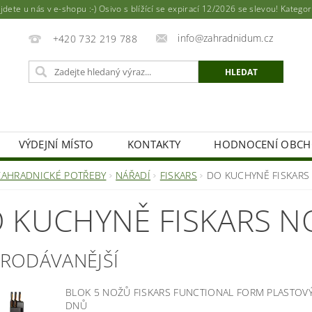
ete u nás v e-shopu :-) Osivo s blížící se expirací 12/2026 se slevou! Katego
info@zahradnidum.cz
+420 732 219 788
VÝDEJNÍ MÍSTO
KONTAKTY
HODNOCENÍ OBC
ZAHRADNICKÉ POTŘEBY
NÁŘADÍ
FISKARS
DO KUCHYNĚ FISKARS
 KUCHYNĚ FISKARS N
PRODÁVANĚJŠÍ
BLOK 5 NOŽŮ FISKARS FUNCTIONAL FORM PLASTOV
DNŮ