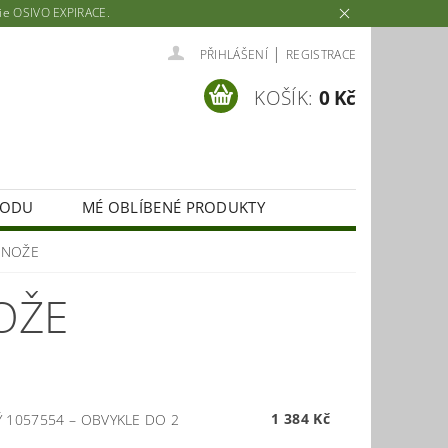
rie OSIVO EXPIRACE.
|
PŘIHLÁŠENÍ
REGISTRACE
KOŠÍK:
0 Kč
HODU
MÉ OBLÍBENÉ PRODUKTY
 NOŽE
OŽE
1 384 Kč
Ý 1057554
–
OBVYKLE DO 2