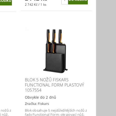
2 742 Kč / 1 ks
BLOK 5 NOŽŮ FISKARS
FUNCTIONAL FORM PLASTOVÝ
1057554
Obvykle do 2 dnů
Značka:
Fiskars
h nožů z
Blok obsahuje 5 nejdůležitějších nožů z
í nůž,
řady Functional Form: okrajovací nůž,