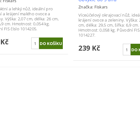
a:
Fiskars
Značka:
Fiskars
tní a lehký nůž, ideální pro
í a krájení malého ovoce a
Víceúčelový okrajovací nůž, ideá
y. Výška: 2,07 cm, délka: 26 cm,
krájení ovoce a zeleniny. Výška: 
6,9 cm. Hmotnost: 0,054 kg.
cm, délka: 29,5 cm, šířka: 6,9 cm.
í FIS číslo 1014205.
Hmotnost: 0,058 kg. Původní FIS 
1014227.
 Kč
239 Kč