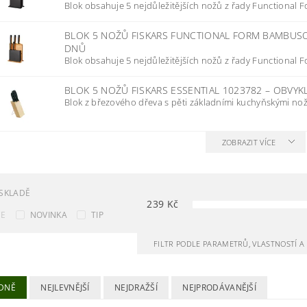
Blok obsahuje 5 nejdůležitějších nožů z řady Functional Fo
BLOK 5 NOŽŮ FISKARS FUNCTIONAL FORM BAMBUS
DNŮ
Blok obsahuje 5 nejdůležitějších nožů z řady Functional Fo
BLOK 5 NOŽŮ FISKARS ESSENTIAL 1023782
–
OBVYK
Blok z březového dřeva s pěti základními kuchyňskými noži 
ZOBRAZIT VÍCE
SKLADĚ
239
Kč
CE
NOVINKA
TIP
FILTR PODLE PARAMETRŮ, VLASTNOSTÍ 
DNĚ
NEJLEVNĚJŠÍ
NEJDRAŽŠÍ
NEJPRODÁVANĚJŠÍ