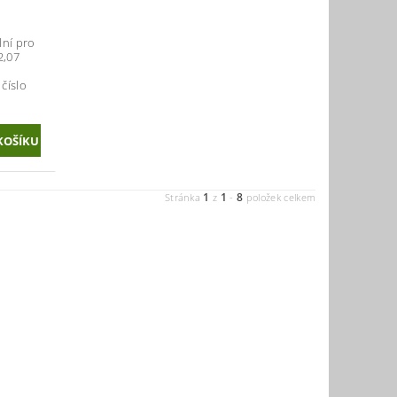
lní pro
2,07
číslo
1
1
8
Stránka
z
-
položek celkem