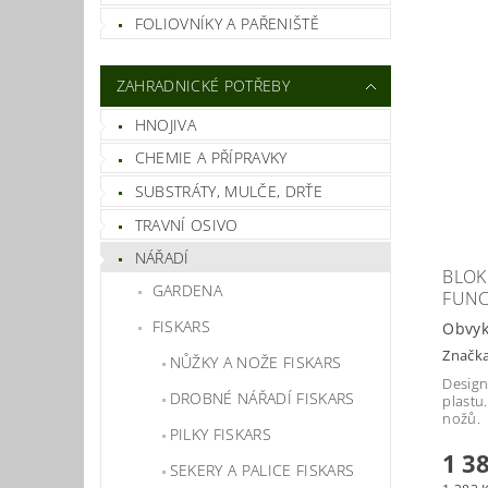
FOLIOVNÍKY A PAŘENIŠTĚ
ZAHRADNICKÉ POTŘEBY
HNOJIVA
CHEMIE A PŘÍPRAVKY
SUBSTRÁTY, MULČE, DRŤE
TRAVNÍ OSIVO
NÁŘADÍ
BLOK
GARDENA
FUNC
FISKARS
Obvyk
Značk
NŮŽKY A NOŽE FISKARS
Design
DROBNÉ NÁŘADÍ FISKARS
plastu
nožů.
PILKY FISKARS
1 3
SEKERY A PALICE FISKARS