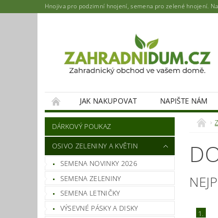
Hnojiva pro podzimní hnojení, semena pro zelené hnojení. Najd
JAK NAKUPOVAT
NAPIŠTE NÁM
DÁRKOVÝ POUKAZ
DO
OSIVO ZELENINY A KVĚTIN
SEMENA NOVINKY 2026
NEJ
SEMENA ZELENINY
SEMENA LETNIČKY
VÝSEVNÉ PÁSKY A DISKY
1.