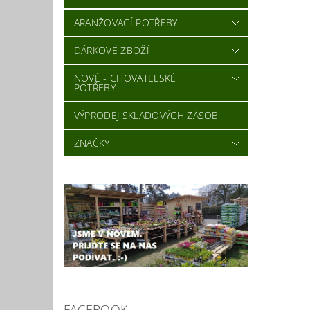
ARANŽOVACÍ POTŘEBY
DÁRKOVÉ ZBOŽÍ
NOVĚ - CHOVATELSKÉ
POTŘEBY
VÝPRODEJ SKLADOVÝCH ZÁSOB
ZNAČKY
FACEBOOK