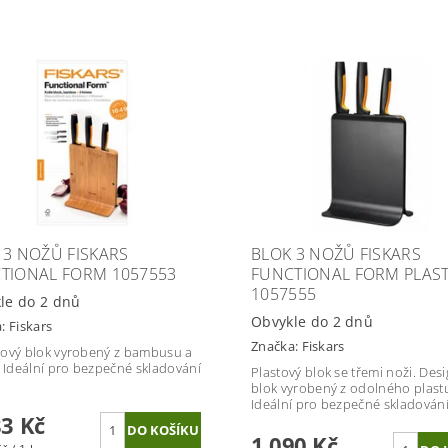
 3 NOŽŮ FISKARS
BLOK 3 NOŽŮ FISKARS
TIONAL FORM 1057553
FUNCTIONAL FORM PLAS
1057555
le do 2 dnů
Obvykle do 2 dnů
a:
Fiskars
Značka:
Fiskars
ový blok vyrobený z bambusu a
. Ideální pro bezpečné skladování
Plastový blok se třemi noži. Des
blok vyrobený z odolného plast
Ideální pro bezpečné skladován
83 Kč
1 090 Kč