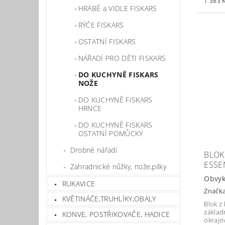
1 383 K
HRÁBĚ a VIDLE FISKARS
RÝČE FISKARS
OSTATNÍ FISKARS
NÁŘADÍ PRO DĚTI FISKARS
DO KUCHYNĚ FISKARS
NOŽE
DO KUCHYNĚ FISKARS
HRNCE
DO KUCHYNĚ FISKARS
OSTATNÍ POMŮCKY
Drobné nářadí
BLOK
ESSE
Zahradnické nůžky, nože,pilky
Obvyk
RUKAVICE
Značk
KVĚTINÁČE,TRUHLÍKY,OBALY
Blok z
základ
KONVE, POSTŘIKOVAČE, HADICE
okrajo