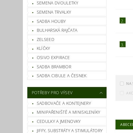
SEMENA DVOULETKY
SEMENA TRVALKY
2.
SADBA HOUBY
BULHARSKÁ RAJČATA
ZELSEED
3.
KLÍČKY
OSIVO EXPIRACE
SADBA BRAMBOR
SADBA CIBULE A ČESNEK
NA 
POTŘEBY PRO VÝSEV
AK
SADBOVAČE A KONTEJNERY
MINIPAŘENIŠTĚ A MINISKLENÍKY
CEDULKY A JMENOVKY
ABECE
JIFFY, SUBSTRÁTY A STIMULÁTORY