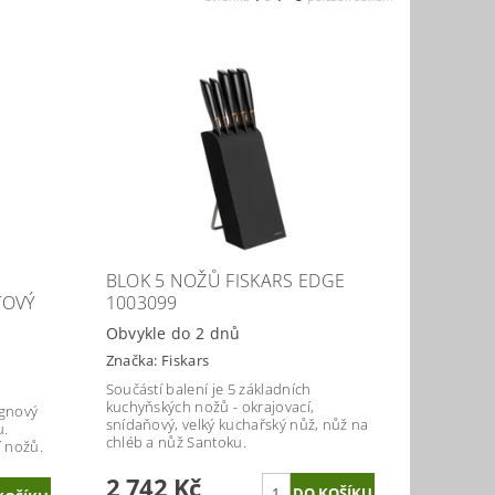
BLOK 5 NOŽŮ FISKARS EDGE
TOVÝ
1003099
Obvykle do 2 dnů
Značka:
Fiskars
Součástí balení je 5 základních
kuchyňských nožů - okrajovací,
ignový
snídaňový, velký kuchařský nůž, nůž na
u.
chléb a nůž Santoku.
í nožů.
2 742 Kč