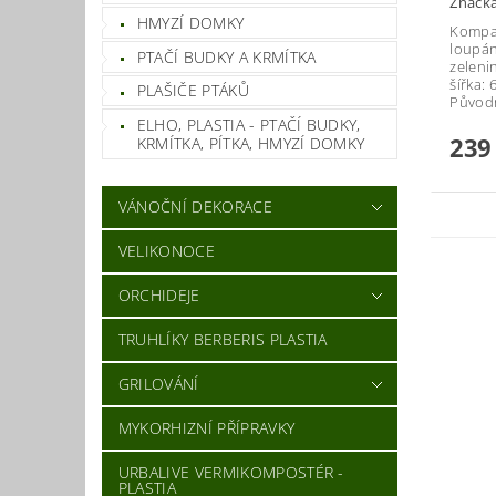
Značk
HMYZÍ DOMKY
Kompak
loupán
PTAČÍ BUDKY A KRMÍTKA
zelenin
šířka: 
PLAŠIČE PTÁKŮ
Původn
ELHO, PLASTIA - PTAČÍ BUDKY,
239
KRMÍTKA, PÍTKA, HMYZÍ DOMKY
VÁNOČNÍ DEKORACE
VELIKONOCE
ORCHIDEJE
TRUHLÍKY BERBERIS PLASTIA
GRILOVÁNÍ
MYKORHIZNÍ PŘÍPRAVKY
URBALIVE VERMIKOMPOSTÉR -
PLASTIA