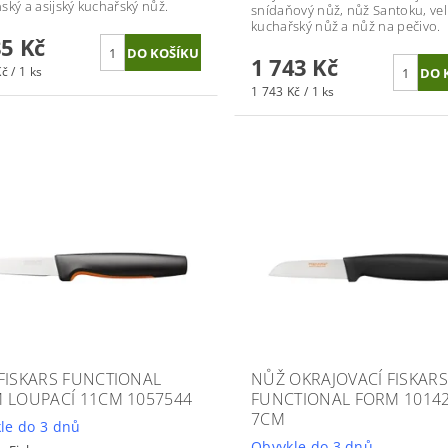
ský a asijský kuchařský nůž.
snídaňový nůž, nůž Santoku, vel
kuchařský nůž a nůž na pečivo.
85 Kč
1 743 Kč
č / 1 ks
1 743 Kč / 1 ks
FISKARS FUNCTIONAL
NŮŽ OKRAJOVACÍ FISKAR
 LOUPACÍ 11CM 1057544
FUNCTIONAL FORM 1014
7CM
le do 3 dnů
Obvykle do 3 dnů