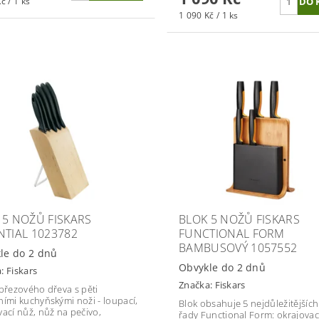
č / 1 ks
1 090 Kč / 1 ks
 5 NOŽŮ FISKARS
BLOK 5 NOŽŮ FISKARS
NTIAL 1023782
FUNCTIONAL FORM
BAMBUSOVÝ 1057552
le do 2 dnů
Obvykle do 2 dnů
a:
Fiskars
Značka:
Fiskars
 březového dřeva s pěti
ními kuchyňskými noži - loupací,
Blok obsahuje 5 nejdůležitějšíc
vací nůž, nůž na pečivo,
řady Functional Form: okrajovac