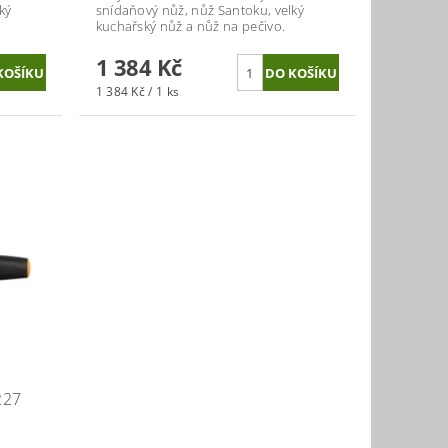
ký
snídaňový nůž, nůž Santoku, velký
kuchařský nůž a nůž na pečivo.
1 384 Kč
1 384 Kč / 1 ks
S
227