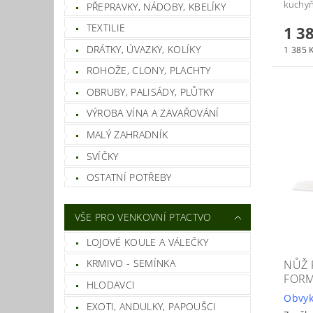
kuchyň
PŘEPRAVKY, NÁDOBY, KBELÍKY
TEXTILIE
1 3
DRÁTKY, ÚVAZKY, KOLÍKY
1 385 K
ROHOŽE, CLONY, PLACHTY
OBRUBY, PALISÁDY, PLŮTKY
VÝROBA VÍNA A ZAVAŘOVÁNÍ
MALÝ ZAHRADNÍK
SVÍČKY
OSTATNÍ POTŘEBY
VŠE PRO VENKOVNÍ PTACTVO
LOJOVÉ KOULE A VÁLEČKY
KRMIVO - SEMÍNKA
NŮŽ 
FORM
HLODAVCI
Obvyk
EXOTI, ANDULKY, PAPOUŠCI