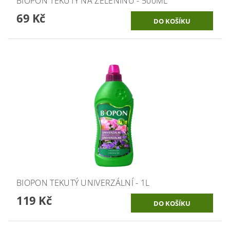
BIOPON TEKUTÝ NA ZELENINU - 500ML
69 Kč
BIOPON TEKUTÝ UNIVERZÁLNÍ - 1L
119 Kč