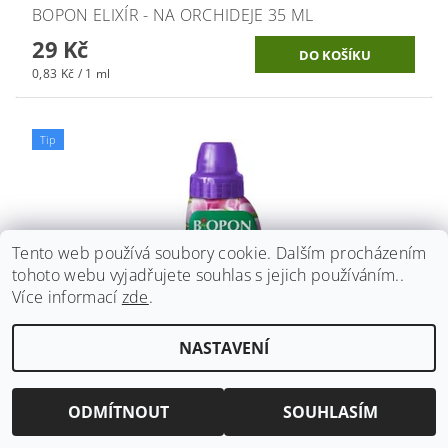
BOPON ELIXÍR - NA ORCHIDEJE 35 ML
29 Kč
0,83 Kč / 1 ml
Tip
Tento web používá soubory cookie. Dalším procházením
tohoto webu vyjadřujete souhlas s jejich používáním..
Více informací
zde
.
NASTAVENÍ
BOPON GELOVÝ - ORCHIDEJE 250 ML BROS
61 Kč
ODMÍTNOUT
SOUHLASÍM