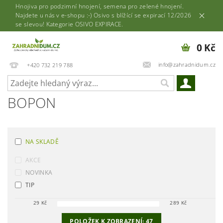
Hnojiva pro podzimní hnojení, semena pro zelené hnojení.
Najdete u nás v e-shopu :-) Osivo s blížící se expirací 12/2026
se slevou! Kategorie OSIVO EXPIRACE.
0 Kč
info@zahradnidum.cz
+420 732 219 788
BOPON
NA SKLADĚ
AKCE
NOVINKA
TIP
29
Kč
289
Kč
POLOŽEK K ZOBRAZENÍ:
47