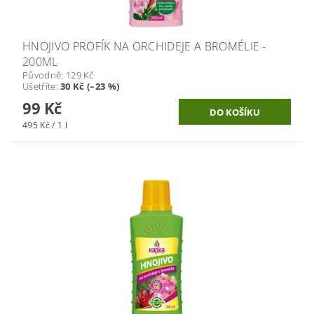
HNOJIVO PROFÍK NA ORCHIDEJE A BROMÉLIE -
200ML
Původně:
129 Kč
Ušetříte
:
30 Kč (–23 %)
99 Kč
495 Kč / 1 l