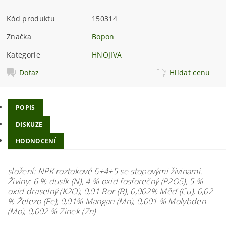
Kód produktu
150314
Značka
Bopon
Kategorie
HNOJIVA
Dotaz
Hlídat cenu
POPIS
DISKUZE
HODNOCENÍ
složení: NPK roztokové 6+4+5 se stopovými živinami.
Živiny: 6 % dusík (N), 4 % oxid fosforečný (P2O5), 5 %
oxid draselný (K2O), 0,01 Bor (B), 0,002% Měď (Cu), 0,02
% Železo (Fe), 0,01% Mangan (Mn), 0,001 % Molybden
(Mo), 0,002 % Zinek (Zn)