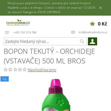
Hnojiva pro podzimní hnojení, semena pro zelené hnojení.
Najdete u nás v e-shopu :-) Osivo s blížící se expirací 12/2026
se slevou! Kategorie OSIVO EXPIRACE.
0 Kč
info@zahradnidum.cz
+420 732 219 788
BOPON TEKUTÝ - ORCHIDEJE
(VSTAVAČE) 500 ML BROS
Neohodnoceno
Tip