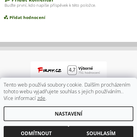
Buďte první, kdo napíše příspěvek k této položce.
Přidat hodnocení
Tento web používá soubory cookie. Dalším procházením
tohoto webu vyjadřujete souhlas s jejich používáním..
Více informací
zde
.
Vložením hodnocení souhlasíte s
podmínkami
NASTAVENÍ
ochrany osobních údajů
2026 ©
Zahradnidum.cz
, všechna práva vyhrazena
Vytvořil Shoptet
ODMÍTNOUT
SOUHLASÍM