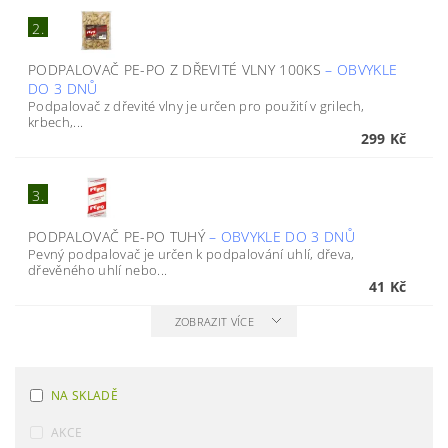
2.
PODPALOVAČ PE-PO Z DŘEVITÉ VLNY 100KS
–
OBVYKLE
DO 3 DNŮ
Podpalovač z dřevité vlny je určen pro použití v grilech,
krbech,...
299 Kč
3.
PODPALOVAČ PE-PO TUHÝ
–
OBVYKLE DO 3 DNŮ
Pevný podpalovač je určen k podpalování uhlí, dřeva,
dřevěného uhlí nebo...
41 Kč
ZOBRAZIT VÍCE
NA SKLADĚ
AKCE