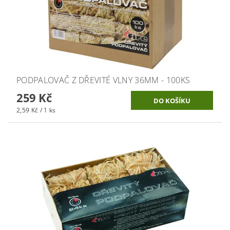
PODPALOVAČ Z DŘEVITÉ VLNY 36MM - 100KS
259 Kč
2,59 Kč / 1 ks