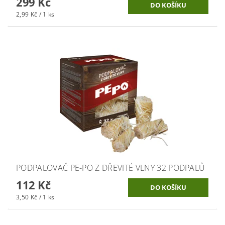
299 Kč
2,99 Kč / 1 ks
PODPALOVAČ PE-PO Z DŘEVITÉ VLNY 32 PODPALŮ
112 Kč
3,50 Kč / 1 ks