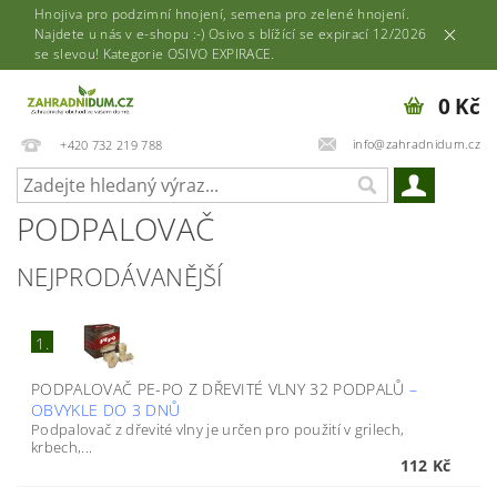
Hnojiva pro podzimní hnojení, semena pro zelené hnojení.
Najdete u nás v e-shopu :-) Osivo s blížící se expirací 12/2026
se slevou! Kategorie OSIVO EXPIRACE.
0 Kč
info@zahradnidum.cz
+420 732 219 788
PODPALOVAČ
NEJPRODÁVANĚJŠÍ
1.
PODPALOVAČ PE-PO Z DŘEVITÉ VLNY 32 PODPALŮ
–
OBVYKLE DO 3 DNŮ
Podpalovač z dřevité vlny je určen pro použití v grilech,
krbech,...
112 Kč