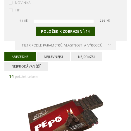
NOVINKA
TIP
41
Kč
299
Kč
POLOŽEK K ZOBRAZENÍ:
14
FILTR PODLE PARAMETRŮ, VLASTNOSTÍ A VÝROBCŮ
ABECEDNĚ
NEJLEVNĚJŠÍ
NEJDRAŽŠÍ
NEJPRODÁVANĚJŠÍ
14
položek celkem