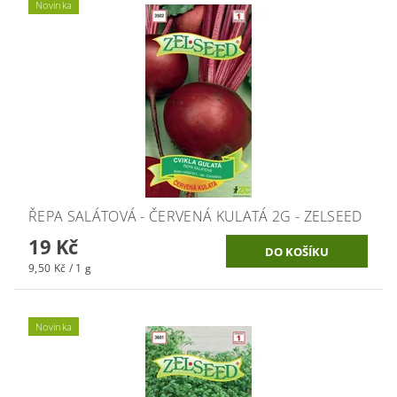
Novinka
ŘEPA SALÁTOVÁ - ČERVENÁ KULATÁ 2G - ZELSEED
19 Kč
9,50 Kč / 1 g
Novinka