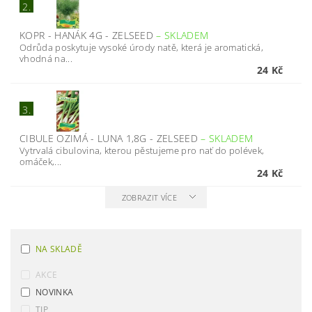
2.
KOPR - HANÁK 4G - ZELSEED
–
SKLADEM
Odrůda poskytuje vysoké úrody natě, která je aromatická,
vhodná na...
24 Kč
3.
CIBULE OZIMÁ - LUNA 1,8G - ZELSEED
–
SKLADEM
Vytrvalá cibulovina, kterou pěstujeme pro nať do polévek,
omáček,...
24 Kč
ZOBRAZIT VÍCE
NA SKLADĚ
AKCE
NOVINKA
TIP