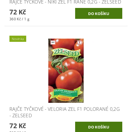
RAJČE TYČKOVÉ - NIKI ZEL F1 RANÉ 0,2G - ZELSEED
72 Kč
360 Kč / 1 g
Novinka
RAJČE TYČKOVÉ - VELORIA ZEL F1 POLORANÉ 0,2G
- ZELSEED
72 Kč