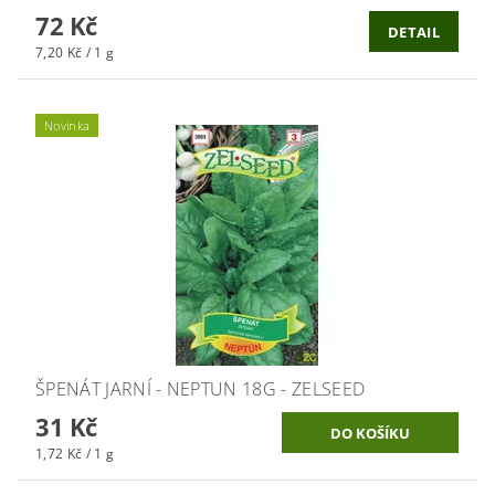
72 Kč
DETAIL
7,20 Kč / 1 g
Novinka
ŠPENÁT JARNÍ - NEPTUN 18G - ZELSEED
31 Kč
1,72 Kč / 1 g