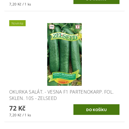
7,20 Kč / 1 ks
Novinka
OKURKA SALÁT. - VESNA F1 PARTENOKARP. FOL.
SKLEN. 10S - ZELSEED
72 Kč
7,20 Kč / 1 ks