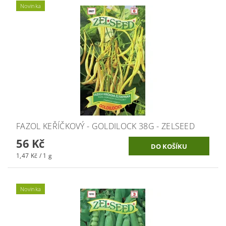
Novinka
FAZOL KEŘÍČKOVÝ - GOLDILOCK 38G - ZELSEED
56 Kč
1,47 Kč / 1 g
Novinka