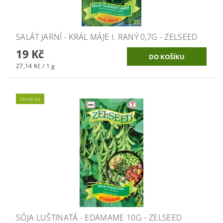
SALÁT JARNÍ - KRÁL MÁJE I. RANÝ 0,7G - ZELSEED
19 Kč
27,14 Kč / 1 g
Novinka
SÓJA LUŠTINATÁ - EDAMAME 10G - ZELSEED