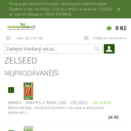
Hnojiva pro podzimní hnojení, semena pro zelené hnojení.
Najdete u nás v e-shopu :-) Osivo s blížící se expirací 12/2026
se slevou! Kategorie OSIVO EXPIRACE.
0 Kč
info@zahradnidum.cz
+420 732 219 788
ZELSEED
NEJPRODÁVANĚJŠÍ
1.
MRKEV - NANTES 2 RANÁ 2,8G - ZELSEED
–
SKLADEM
Raná odrůda, vhodná k rychlení i na rané a letní polní
pěstování....
24 Kč