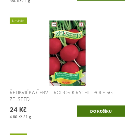
360 Kč / 1 g
Novinka
ŘEDKVIČKA ČERV. - RODOS K RYCHL. POLE 5G -
ZELSEED
24 Kč
4,80 Kč / 1 g