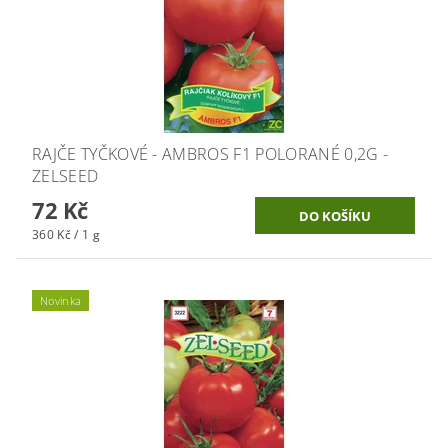
RAJČE TYČKOVÉ - AMBROS F1 POLORANÉ 0,2G -
ZELSEED
72 Kč
360 Kč / 1 g
Novinka