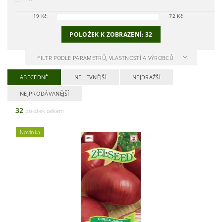
19
Kč
72
Kč
POLOŽEK K ZOBRAZENÍ:
32
FILTR PODLE PARAMETRŮ, VLASTNOSTÍ A VÝROBCŮ
ABECEDNĚ
NEJLEVNĚJŠÍ
NEJDRAŽŠÍ
NEJPRODÁVANĚJŠÍ
32
položek celkem
Novinka