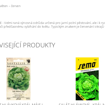
květen – červen
 - Velmi raná výnosná odrůda určená pro jarní polní pěstování, ale i k rych
či předčasnému vybíhání do květu. Typickým znakem je červenání okrajů vr
VISEJÍCÍ PRODUKTY