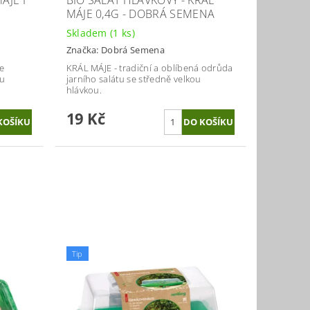
ÁJE I
BIO SALÁT HLÁVKOVÝ - KRÁL
MÁJE 0,4G - DOBRÁ SEMENA
Skladem
(1 ks)
Značka:
Dobrá Semena
se
KRÁL MÁJE - tradiční a oblíbená odrůda
ou
jarního salátu se středně velkou
hlávkou.
19 Kč
Tip