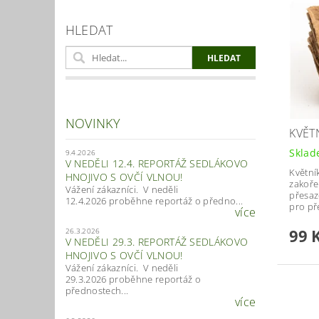
HLEDAT
NOVINKY
KVĚT
Skla
9.4.2026
V NEDĚLI 12.4. REPORTÁŽ SEDLÁKOVO
Květní
HNOJIVO S OVČÍ VLNOU!
zakořen
Vážení zákazníci. V neděli
přesaz
12.4.2026 proběhne reportáž o předno...
pro př
více
99 
26.3.2026
V NEDĚLI 29.3. REPORTÁŽ SEDLÁKOVO
HNOJIVO S OVČÍ VLNOU!
Vážení zákazníci. V neděli
29.3.2026 proběhne reportáž o
přednostech...
více