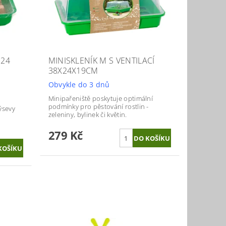
 24
MINISKLENÍK M S VENTILACÍ
38X24X19CM
Obvykle do 3 dnů
Minipařeniště poskytuje optimální
podmínky pro pěstování rostlin -
ýsevy
zeleniny, bylinek či květin.
279 Kč