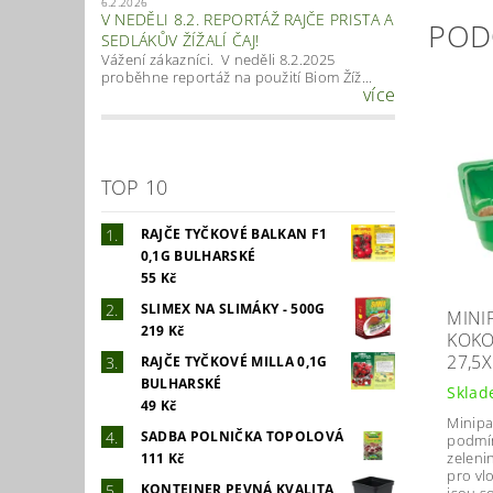
6.2.2026
V NEDĚLI 8.2. REPORTÁŽ RAJČE PRISTA A
POD
SEDLÁKŮV ŽÍŽALÍ ČAJ!
Vážení zákazníci. V neděli 8.2.2025
proběhne reportáž na použití Biom Žíž...
více
TOP 10
RAJČE TYČKOVÉ BALKAN F1
0,1G BULHARSKÉ
55 Kč
SLIMEX NA SLIMÁKY - 500G
MINI
219 Kč
KOKO
27,5
RAJČE TYČKOVÉ MILLA 0,1G
BULHARSKÉ
Skla
49 Kč
Minipa
SADBA POLNIČKA TOPOLOVÁ
podmín
zelenin
111 Kč
pro vl
KONTEJNER PEVNÁ KVALITA