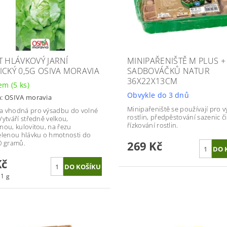
T HLÁVKOVÝ JARNÍ
MINIPAŘENIŠTĚ M PLUS +
ICKÝ 0,5G OSIVA MORAVIA
SADBOVÁČKŮ NATUR
36X22X13CM
dem
(5 ks)
Obvykle do 3 dnů
a:
OSIVA moravia
Minipařeniště se používají pro v
 vhodná pro výsadbu do volné
rostlin, předpěstování sazenic či
Vytváří středně velkou,
řízkování rostlin.
nou, kulovitou, na řezu
elenou hlávku o hmotnosti do
0 gramů.
269 Kč
Kč
 1 g