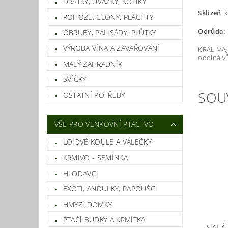
DRÁTKY, ÚVAZKY, KOLÍKY
Sklizeň
: 
ROHOŽE, CLONY, PLACHTY
Odrůda:
OBRUBY, PALISÁDY, PLŮTKY
VÝROBA VÍNA A ZAVAŘOVÁNÍ
KRAL MAJE
odolná vů
MALÝ ZAHRADNÍK
SVÍČKY
SOU
OSTATNÍ POTŘEBY
VŠE PRO VENKOVNÍ PTACTVO
LOJOVÉ KOULE A VÁLEČKY
KRMIVO - SEMÍNKA
HLODAVCI
EXOTI, ANDULKY, PAPOUŠCI
HMYZÍ DOMKY
PTAČÍ BUDKY A KRMÍTKA