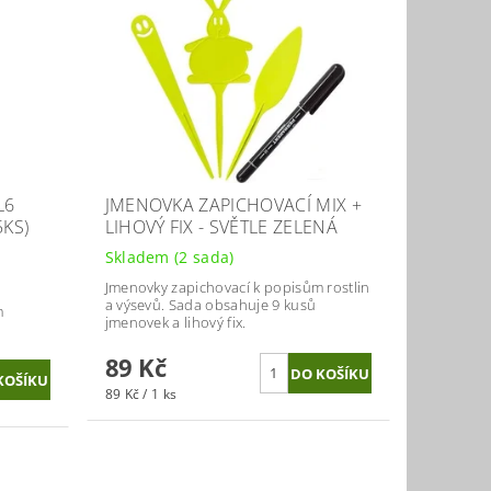
L6
JMENOVKA ZAPICHOVACÍ MIX +
5KS)
LIHOVÝ FIX - SVĚTLE ZELENÁ
Skladem
(2 sada)
Jmenovky zapichovací k popisům rostlin
a výsevů. Sada obsahuje 9 kusů
m
jmenovek a lihový fix.
89 Kč
89 Kč / 1 ks