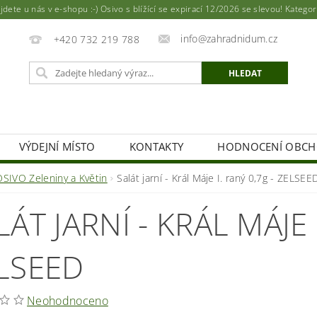
ete u nás v e-shopu :-) Osivo s blížící se expirací 12/2026 se slevou! Katego
info@zahradnidum.cz
+420 732 219 788
VÝDEJNÍ MÍSTO
KONTAKTY
HODNOCENÍ OBC
OSIVO Zeleniny a Květin
Salát jarní - Král Máje I. raný 0,7g - ZELSEE
LÁT JARNÍ - KRÁL MÁJE 
LSEED
Neohodnoceno