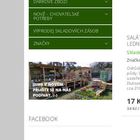
DÁRKOVÉ ZBOŽÍ
NOVĚ - CHOVATELSKÉ
POTŘEBY
VÝPRODEJ SKLADOVÝCH ZÁSOB
SALÁ
ZNAČKY
LEDN
Skla
Značk
Odrůda
půdy. 
uzavře
žlutoz
cca 21
17 
34 Kč /
FACEBOOK