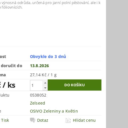
 výnosná odrůda, určená pro jarní polní pěstování, ale i k
e fóliovnících.
ost
Obvykle do 3 dnů
doručit do
13.8.2026
ena
27,14 Kč / 1 g
č
/ ks
duktu
0538052
Zelseed
e
OSIVO Zeleniny a Květin
Tisk
Dotaz
Hlídat cenu