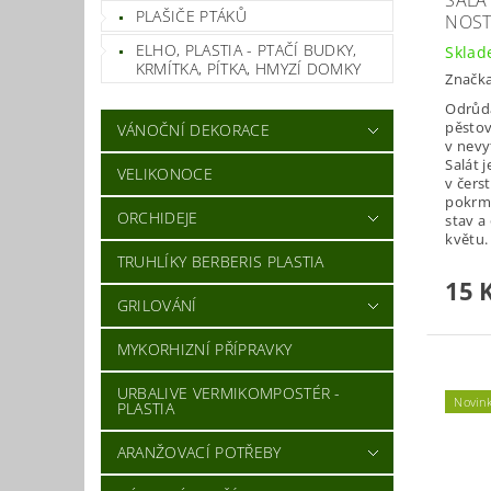
SALÁT
PLAŠIČE PTÁKŮ
NOST
ELHO, PLASTIA - PTAČÍ BUDKY,
Skla
KRMÍTKA, PÍTKA, HMYZÍ DOMKY
Značk
Odrůda
pěstov
VÁNOČNÍ DEKORACE
v nevy
Salát 
VELIKONOCE
v čers
pokrmů
ORCHIDEJE
stav a
květu.
TRUHLÍKY BERBERIS PLASTIA
15 
GRILOVÁNÍ
MYKORHIZNÍ PŘÍPRAVKY
URBALIVE VERMIKOMPOSTÉR -
Novin
PLASTIA
ARANŽOVACÍ POTŘEBY