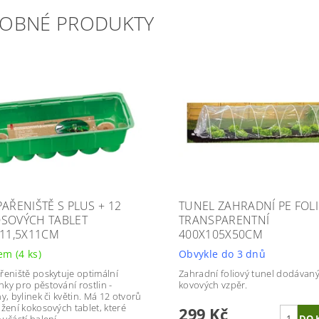
OBNÉ PRODUKTY
PAŘENIŠTĚ S PLUS + 12
TUNEL ZAHRADNÍ PE FOLI
SOVÝCH TABLET
TRANSPARENTNÍ
X11,5X11CM
400X105X50CM
dem
(4 ks)
Obvykle do 3 dnů
řeniště poskytuje optimální
Zahradní foliový tunel dodávaný
ky pro pěstování rostlin -
kovových vzpěr.
y, bylinek či květin. Má 12 otvorů
ožení kokosových tablet, které
299 Kč