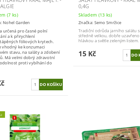
 HLÁVKOVÝ KRÁL MÁJE I. -
SALÁT HLÁVKOVÝ - KRÁL M
ALGIE
0,4G
dem
(7 ks)
Skladem
(13 ks)
a:
Nohel Garden
Značka:
Semo Smržice
Tradiční odrůda jarního salátu 
 určená pro časné polní
středně velkou, dobře uzavřen
ání a k přirychlení
hlávkou a světle zeleným listem.
tápěných fóliových krytech.
je vhodný ke konzumaci
15 Kč
tvém stavu, na saláty a zdobení
. Má velmi dobrý zdravotní
 odolnost proti vybíhání do
Kč
ka