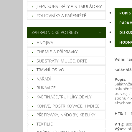
JIFFY, SUBSTRÁTY A STIMULÁTORY
POPIS
FOLIOVNÍKY A PAŘENIŠTĚ
PARAM
ZAHRADNICKÉ POTŘEBY
DISKU
HODN
HNOJIVA
CHEMIE A PŘÍPRAVKY
Velmi ran
SUBSTRÁTY, MULČE, DRŤE
TRAVNÍ OSIVO
Salát hlá
NÁŘADÍ
Popis:
Salát vyž
RUKAVICE
osluněné 
po vzejit
KVĚTINÁČE,TRUHLÍKY,OBALY
sponu 4 x
abychom n
KONVE, POSTŘIKOVAČE, HADICE
HTS:
1 – 
PŘEPRAVKY, NÁDOBY, KBELÍKY
TEXTILIE
V 1 g:
800
Výsev
: b