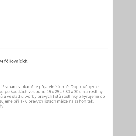
e fóliovnících.
ní živinami v okamžitě přijatelné formě. Doporučujeme
po špetkách ve sponu 25 x 25 až 30 x 30 cm a rostliny
 a ve stadiu tvorby pravých listů rostlinky pikýrujeme do
ujeme při 4 - 6 pravých listech mělce na záhon tak,
dy.