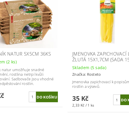
NÍK NATUR 5X5CM 36KS
JMENOVKA ZAPICHOVACÍ 
ŽLUTÁ 15X1,7CM (SADA 1
dem
(2 ks)
Skladem
(5 sada)
k natur umožňuje snadné
ění, rostlina netrpí kvůli
Značka:
Rosteto
ování. Sadbovače jsou vhodné
Jmenovka zapichovací k popisů
edpěstování rostlin.
rostlin a výsevů.
Kč
35 Kč
2,33 Kč / 1 ks