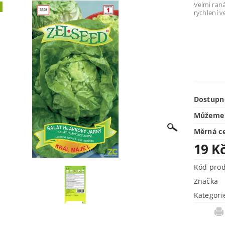
Velmi raná
rychlení v
Dostupn
Můžeme 
Měrná c
19 K
Kód pro
Značka
Kategori