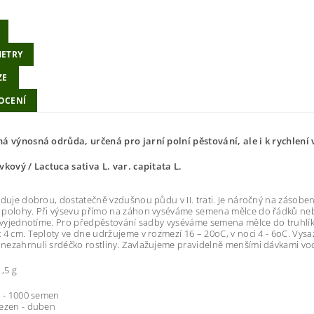
ETRY
ZE
OCENÍ
á výnosná odrůda, určená pro jarní polní pěstování, ale i k rychlení v
vkový / Lactuca sativa L. var. capitata L.
aduje dobrou, dostatečně vzdušnou půdu v II. trati. Je náročný na zásobe
polohy. Při výsevu přímo na záhon vyséváme semena mělce do řádků nebo 
í vyjednotíme. Pro předpěstování sadby vyséváme semena mělce do truhlíků
 4 cm. Teploty ve dne udržujeme v rozmezí 16 – 20oC, v noci 4 - 6oC. Vysaz
ezahrnuli srdéčko rostliny. Zavlažujeme pravidelně menšími dávkami vo
1,5 g
 - 1000 semen
řezen - duben