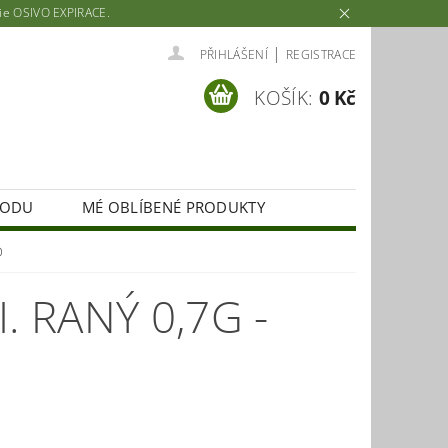
rie OSIVO EXPIRACE.
|
PŘIHLÁŠENÍ
REGISTRACE
KOŠÍK:
0 Kč
HODU
MÉ OBLÍBENÉ PRODUKTY
D
I. RANÝ 0,7G -