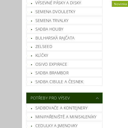
VÝSEVNÉ PÁSKY A DISKY
Novinka
SEMENA DVOULETKY
SEMENA TRVALKY
SADBA HOUBY
BULHARSKÁ RAJČATA
ZELSEED
KLÍČKY
OSIVO EXPIRACE
SADBA BRAMBOR
SADBA CIBULE A ČESNEK
POTŘEBY PRO VÝSEV
SADBOVAČE A KONTEJNERY
MINIPAŘENIŠTĚ A MINISKLENÍKY
CEDULKY A JMENOVKY