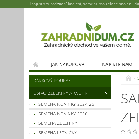
Hnojiva pro podzimní hnojení, semena pro zelené hnojení. Najd
JAK NAKUPOVAT
NAPIŠTE NÁM
DÁRKOVÝ POUKAZ
SA
OSIVO ZELENINY A KVĚTIN
SEMENA NOVINKY 2024-25
ZE
SEMENA NOVINKY 2026
SEMENA ZELENINY
SEMENA LETNIČKY