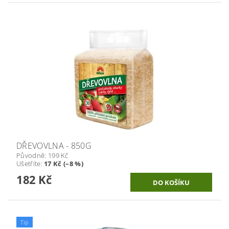
DŘEVOVLNA - 850G
Původně:
199 Kč
Ušetříte
:
17 Kč (–8 %)
182 Kč
Tip