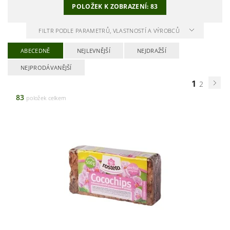
POLOŽEK K ZOBRAZENÍ:
83
FILTR PODLE PARAMETRŮ, VLASTNOSTÍ A VÝROBCŮ
ABECEDNĚ
NEJLEVNĚJŠÍ
NEJDRAŽŠÍ
NEJPRODÁVANĚJŠÍ
1
2
83
položek celkem