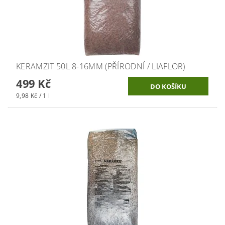
KERAMZIT 50L 8-16MM (PŘÍRODNÍ / LIAFLOR)
499 Kč
9,98 Kč / 1 l