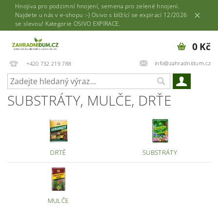
Hnojiva pro podzimní hnojení, semena pro zelené hnojení.
Najdete u nás v e-shopu :-) Osivo s blížící se expirací 12/2026
se slevou! Kategorie OSIVO EXPIRACE.
0 Kč
info@zahradnidum.cz
+420 732 219 788
SUBSTRÁTY, MULČE, DRŤE
DRTĚ
SUBSTRÁTY
MULČE