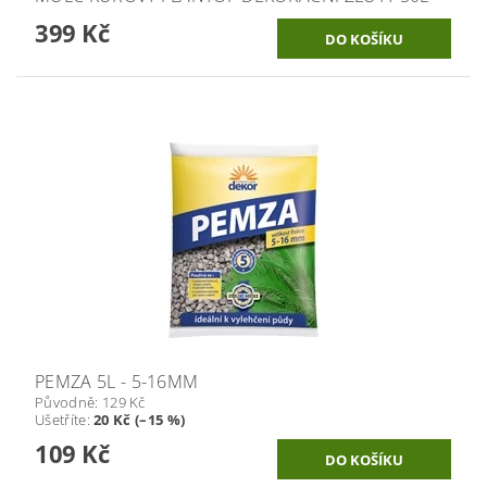
399 Kč
PEMZA 5L - 5-16MM
Původně:
129 Kč
Ušetříte
:
20 Kč (–15 %)
109 Kč