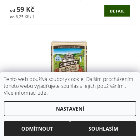
59 Kč
od
DETAIL
od 6,25 Kč / 1 l
Tento web používá soubory cookie. Dalším procházením
tohoto webu vyjadřujete souhlas s jejich používáním..
Více informací
zde
.
NASTAVENÍ
SUBSTRÁT FORESTINA - RAJČATA A PAPRIKY 40L
199 Kč
ODMÍTNOUT
SOUHLASÍM
4,98 Kč / 1 l