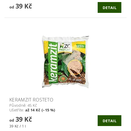
39 Kč
od
DETAIL
KERAMZIT ROSTETO
Původně:
45 Kč
Ušetříte
:
až 14 Kč (–15 %)
39 Kč
od
DETAIL
39 Kč / 1 l