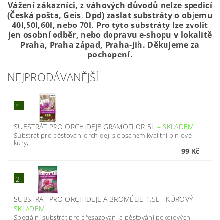
Vážení zákazníci, z váhových důvodů nelze spedicí
(Česká pošta, Geis, Dpd) zaslat substráty o objemu
40l,50l,60l, nebo 70l. Pro tyto substráty lze zvolit
jen osobní odběr, nebo dopravu e-shopu v lokalitě
Praha, Praha západ, Praha-Jih. Děkujeme za
pochopení.
NEJPRODÁVANĚJŠÍ
1.
SUBSTRÁT PRO ORCHIDEJE GRAMOFLOR 5L
–
SKLADEM
Substrát pro pěstování orchidejí s obsahem kvalitní piniové
kůry,...
99 Kč
2.
SUBSTRÁT PRO ORCHIDEJE A BROMÉLIE 1,5L - KŮROVÝ
–
SKLADEM
Speciální substrát pro přesazování a pěstování pokojových