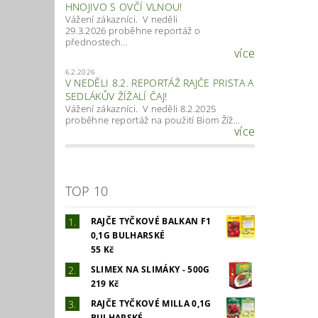
HNOJIVO S OVČÍ VLNOU!
Vážení zákazníci. V neděli
29.3.2026 proběhne reportáž o
přednostech...
více
6.2.2026
V NEDĚLI 8.2. REPORTÁŽ RAJČE PRISTA A
SEDLÁKŮV ŽÍŽALÍ ČAJ!
Vážení zákazníci. V neděli 8.2.2025
proběhne reportáž na použití Biom Žíž...
více
TOP 10
RAJČE TYČKOVÉ BALKAN F1
0,1G BULHARSKÉ
55 Kč
SLIMEX NA SLIMÁKY - 500G
219 Kč
RAJČE TYČKOVÉ MILLA 0,1G
BULHARSKÉ