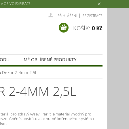
rie OSIVO EXPIRACE.
|
PŘIHLÁŠENÍ
REGISTRACE
KOŠÍK:
0 Kč
HODU
MÉ OBLÍBENÉ PRODUKTY
na Dekor 2-4mm 2,5l
R 2-4MM 2,5L
ateriál pro zdravý výsev. Perlit je materiál vhodný pro
rovzdušnění substrátu a ochraně kořenového systému
dem.