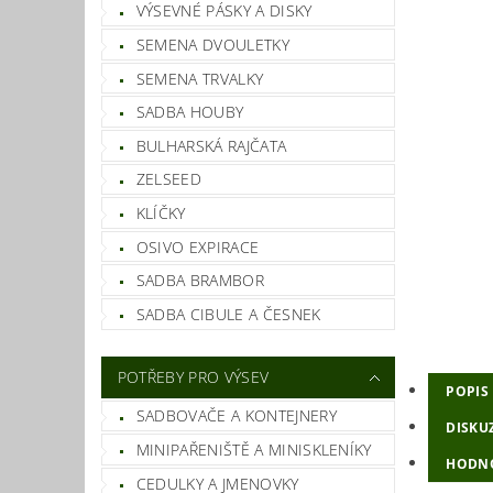
VÝSEVNÉ PÁSKY A DISKY
SEMENA DVOULETKY
SEMENA TRVALKY
SADBA HOUBY
BULHARSKÁ RAJČATA
ZELSEED
KLÍČKY
OSIVO EXPIRACE
SADBA BRAMBOR
SADBA CIBULE A ČESNEK
POTŘEBY PRO VÝSEV
POPIS
SADBOVAČE A KONTEJNERY
DISKU
MINIPAŘENIŠTĚ A MINISKLENÍKY
HODN
CEDULKY A JMENOVKY