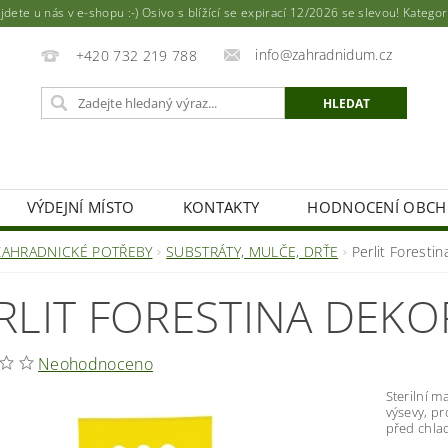
ete u nás v e-shopu :-) Osivo s blížící se expirací 12/2026 se slevou! Katego
info@zahradnidum.cz
+420 732 219 788
VÝDEJNÍ MÍSTO
KONTAKTY
HODNOCENÍ OBC
ZAHRADNICKÉ POTŘEBY
SUBSTRÁTY, MULČE, DRŤE
Perlit Foresti
RLIT FORESTINA DEKO
Neohodnoceno
Sterilní m
výsevy, p
před chla