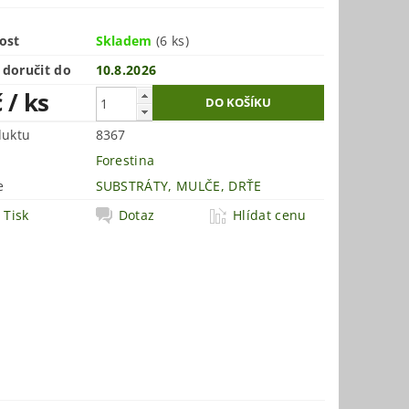
ost
Skladem
(6 ks)
doručit do
10.8.2026
č
/ ks
duktu
8367
Forestina
e
SUBSTRÁTY, MULČE, DRŤE
Tisk
Dotaz
Hlídat cenu