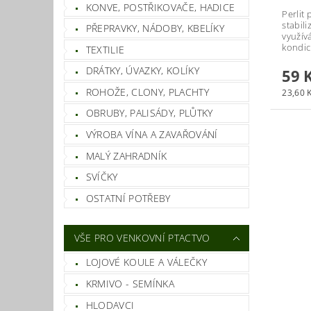
KONVE, POSTŘIKOVAČE, HADICE
Perlit
stabili
PŘEPRAVKY, NÁDOBY, KBELÍKY
využív
kondic
TEXTILIE
DRÁTKY, ÚVAZKY, KOLÍKY
59 
ROHOŽE, CLONY, PLACHTY
23,60 K
OBRUBY, PALISÁDY, PLŮTKY
VÝROBA VÍNA A ZAVAŘOVÁNÍ
MALÝ ZAHRADNÍK
SVÍČKY
OSTATNÍ POTŘEBY
VŠE PRO VENKOVNÍ PTACTVO
LOJOVÉ KOULE A VÁLEČKY
KRMIVO - SEMÍNKA
HLODAVCI