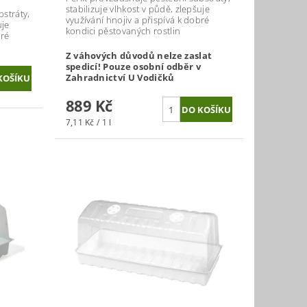
stabilizuje vlhkost v půdě, zlepšuje
bstráty,
využívání hnojiv a přispívá k dobré
uje
kondici pěstovaných rostlin
bré
Z váhových důvodů nelze zaslat
spedicí! Pouze osobní odběr v
Zahradnictví U Vodičků
889 Kč
7,11 Kč / 1 l