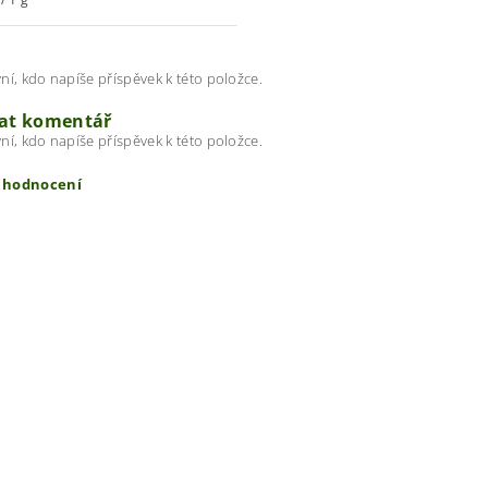
ní, kdo napíše příspěvek k této položce.
dat komentář
ní, kdo napíše příspěvek k této položce.
t hodnocení
ením hodnocení souhlasíte s
podmínkami ochrany osobních úda