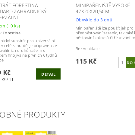
TRÁT FORESTINA
MINIPAŘENIŠTĚ VYSOKÉ
DARD ZAHRADNICKÝ
47X20X20,5CM
ERZÁLNÍ
Obvykle do 3 dnů
dem
(10 ks)
Minipařeniště lze použít jak pro
předpěstování sazenic, tak také 
a:
Forestina
pěstování kaktusů či řízkování ro
nický substrát pro univerzální
 v celé zahradě. Je připraven ze
Bez ventilace.
kvalitních druhů rašelin s
kem hnojiva na prvních 6 týdnů
115 Kč
ce
 Kč
DETAIL
 Kč / 1 l
OBNÉ PRODUKTY