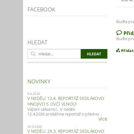
FACEBOOK
Buďte prv
Při
Buďte prv
HLEDAT
Přida
NOVINKY
9.4.2026
V NEDĚLI 12.4. REPORTÁŽ SEDLÁKOVO
HNOJIVO S OVČÍ VLNOU!
Vážení zákazníci. V neděli
12.4.2026 proběhne reportáž o předno...
více
Vlož
26.3.2026
V NEDĚLI 29.3. REPORTÁŽ SEDLÁKOVO