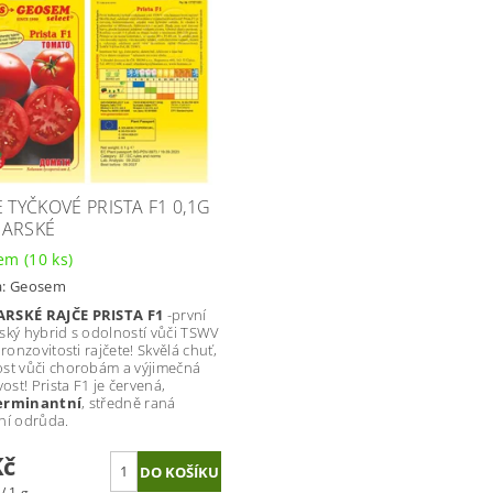
E TYČKOVÉ PRISTA F1 0,1G
ARSKÉ
dem
(10 ks)
a:
Geosem
RSKÉ RAJČE PRISTA F1
-
první
ský hybrid s odolností vůči TSWV
bronzovitosti rajčete! Skvělá chuť,
st vůči chorobám a výjimečná
vost! Prista F1 je červená,
erminantní
, středně raná
ní odrůda.
Kč
/ 1 g