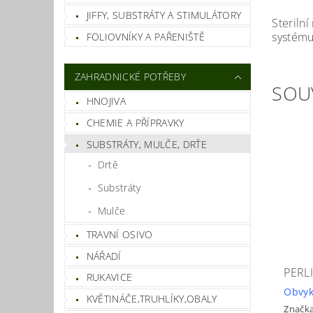
JIFFY, SUBSTRÁTY A STIMULÁTORY
Steriln
systému
FOLIOVNÍKY A PAŘENIŠTĚ
ZAHRADNICKÉ POTŘEBY
SOU
HNOJIVA
CHEMIE A PŘÍPRAVKY
SUBSTRÁTY, MULČE, DRŤE
Drtě
Substráty
Mulče
TRAVNÍ OSIVO
NÁŘADÍ
PERL
RUKAVICE
Obvyk
KVĚTINÁČE,TRUHLÍKY,OBALY
Značk