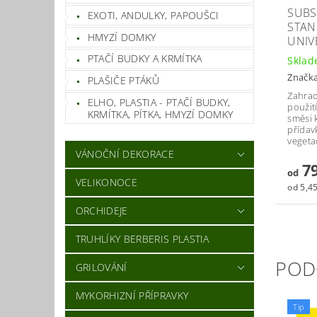
SUBS
EXOTI, ANDULKY, PAPOUŠCI
STAN
HMYZÍ DOMKY
UNIV
PTAČÍ BUDKY A KRMÍTKA
Skla
Značk
PLAŠIČE PTÁKŮ
Zahrad
ELHO, PLASTIA - PTAČÍ BUDKY,
použití
KRMÍTKA, PÍTKA, HMYZÍ DOMKY
směsi 
přídav
vegeta
VÁNOČNÍ DEKORACE
79
od
VELIKONOCE
od 5,45
ORCHIDEJE
TRUHLÍKY BERBERIS PLASTIA
POD
GRILOVÁNÍ
MYKORHIZNÍ PŘÍPRAVKY
Tip