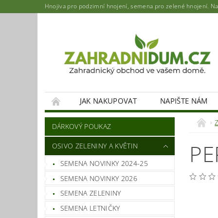
Hnojiva pro podzimní hnojení, semena pro zelené hnojení. Najd
JAK NAKUPOVAT
NAPIŠTE NÁM
DÁRKOVÝ POUKAZ
PE
OSIVO ZELENINY A KVĚTIN
SEMENA NOVINKY 2024-25
SEMENA NOVINKY 2026
SEMENA ZELENINY
SEMENA LETNIČKY