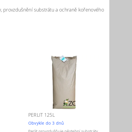
sevy, provzdušnění substrátu a ochraně kořenového
PERLIT 125L
Obvykle do 3 dnů
Perlit provzdušňuje pěstební substráty,