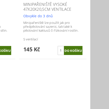
MINIPAŘENIŠTĚ VYSOKÉ
47X20X20,5CM VENTILACE
Obvykle do 3 dnů
Minipařeniště lze použít jak pro
k
předpěstování sazenic, tak také k
stlin.
pěstování kaktusů či řízkování rostlin.
S ventilací
145 Kč