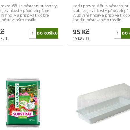
 provzdušňuje pěstební substráty,
Perlit provzdušňuje pěstební su
zuje vlhkost v půdě, zlepšuje
stabilizuje vlhkost v půdě, zlepš
ání hnojiv a přispívá k dobré
využívání hnojiv a přispívá k do
i pěstovaných rostlin.
kondici pěstovaných rostlin.
Kč
95 Kč
č / 1 l
19 Kč / 1 l