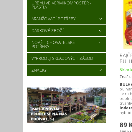
URBALIVE VERMIKOMPOSTÉR -
PLASTIA
ARANŽOVACÍ POTŘEBY
DÁRKOVÉ ZBOŽÍ
NOVĚ - CHOVATELSKÉ
POTŘEBY
RAJČ
VÝPRODEJ SKLADOVÝCH ZÁSOB
BULH
Skla
ZNAČKY
Značk
BULHA
bulhar
- viru 
odolno
trvanli
indet
hybrid
89 
890 Kč 