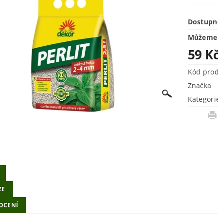
Dostupn
Můžeme 
59 K
Kód pro
Značka
Kategori
ZE
OCENÍ