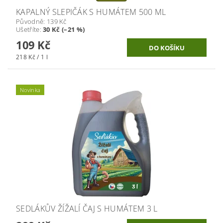
KAPALNÝ SLEPIČÁK S HUMÁTEM 500 ML
Původně:
139 Kč
Ušetříte
:
30 Kč (–21 %)
109 Kč
218 Kč / 1 l
Novinka
SEDLÁKŮV ŽÍŽALÍ ČAJ S HUMÁTEM 3 L