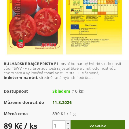
BULHARSKÉ RAJČE PRISTA F1
-
první bulharský hybrid s odolností
vůči TSWV - viru bronzovitosti rajčete! Skvělá chuť, odolnost vůči
chorobám a výjimečná trvanlivost! Prista F1 je červená,
indeterminantní
, středně raná hybridní odrůda.
Dostupnost
Skladem
(10 ks)
Můžeme doručit do
11.8.2026
Měrná cena
890 Kč / 1 g
89 Kč
/ ks