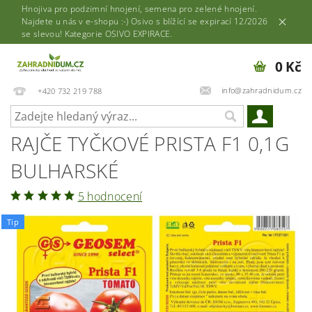
Hnojiva pro podzimní hnojení, semena pro zelené hnojení.
Najdete u nás v e-shopu :-) Osivo s blížící se expirací 12/2026
se slevou! Kategorie OSIVO EXPIRACE.
0 Kč
info@zahradnidum.cz
+420 732 219 788
RAJČE TYČKOVÉ PRISTA F1 0,1G
BULHARSKÉ
5 hodnocení
Tip