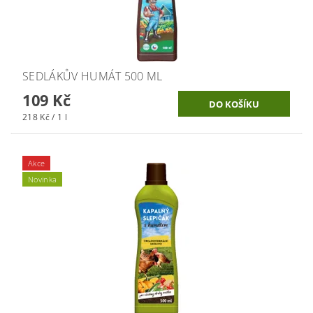
SEDLÁKŮV HUMÁT 500 ML
109 Kč
218 Kč / 1 l
Akce
Novinka