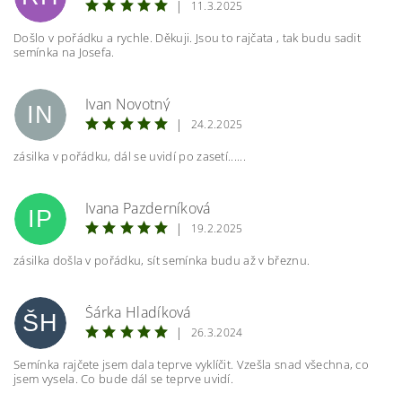
|
11.3.2025
Došlo v pořádku a rychle. Děkuji. Jsou to rajčata , tak budu sadit
semínka na Josefa.
Vložením hodnocení souhlasíte s
podmínkami
ochrany osobních údajů
Ivan Novotný
IN
|
24.2.2025
zásilka v pořádku, dál se uvidí po zasetí......
Ivana Pazderníková
IP
|
19.2.2025
zásilka došla v pořádku, sít semínka budu až v březnu.
Šárka Hladíková
ŠH
|
26.3.2024
Semínka rajčete jsem dala teprve vyklíčit. Vzešla snad všechna, co
jsem vysela. Co bude dál se teprve uvidí.