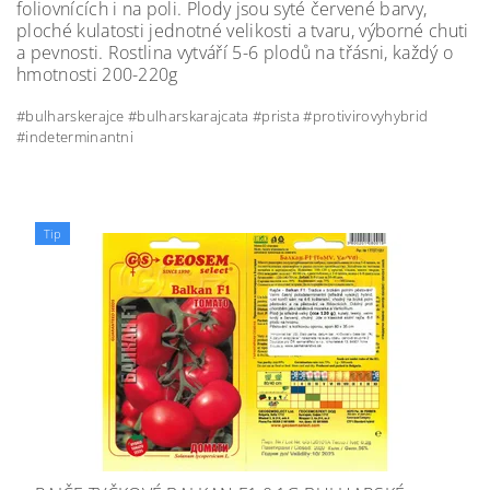
foliovnících i na poli. Plody jsou syté červené barvy,
ploché kulatosti jednotné velikosti a tvaru, výborné chuti
a pevnosti. Rostlina vytváří 5-6 plodů na třásni, každý o
hmotnosti 200-220g
#bulharskerajce #bulharskarajcata #prista #protivirovyhybrid
#indeterminantni
Tip