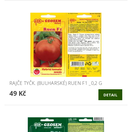
RAJČE TYČK. (BULHARSKÉ) RUEN F1 _0,2 G
49 Kč
DETAIL