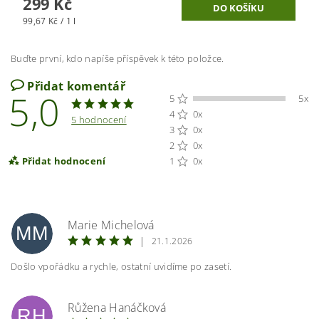
299 Kč
99,67 Kč / 1 l
Buďte první, kdo napíše příspěvek k této položce.
Přidat komentář
5,0
5
5x
4
0x
5 hodnocení
3
0x
2
0x
Přidat hodnocení
1
0x
Marie Michelová
MM
|
21.1.2026
Došlo vpořádku a rychle, ostatní uvidíme po zasetí.
Růžena Hanáčková
RH