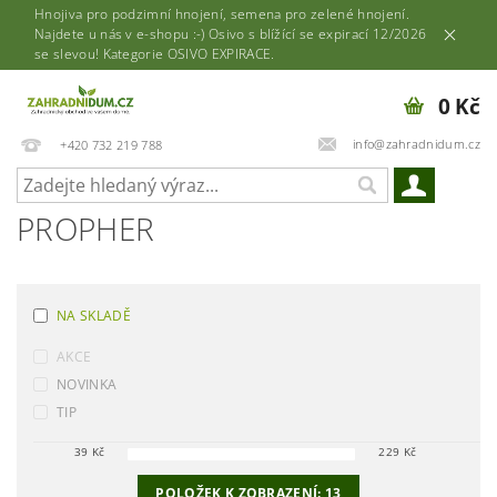
Hnojiva pro podzimní hnojení, semena pro zelené hnojení.
Najdete u nás v e-shopu :-) Osivo s blížící se expirací 12/2026
se slevou! Kategorie OSIVO EXPIRACE.
0 Kč
info@zahradnidum.cz
+420 732 219 788
PROPHER
NA SKLADĚ
AKCE
NOVINKA
TIP
39
Kč
229
Kč
POLOŽEK K ZOBRAZENÍ:
13