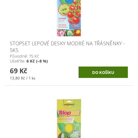
STOPSET LEPOVÉ DESKY MODRÉ NA TŘÁSNĚNKY -
5KS
Původně:
75 Kč
Ušetříte
:
6 Kč (–8 %)
69 Kč
13,80 Kč / 1 ks