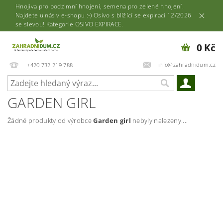
Hnojiva pro podzimní hnojení, semena pro zelené hnojení.
Najdete u nás v e-shopu :-) Osivo s blížící se expirací 12/2026
se slevou! Kategorie OSIVO EXPIRACE.
0 Kč
info@zahradnidum.cz
+420 732 219 788
GARDEN GIRL
Žádné produkty od výrobce
Garden girl
nebyly nalezeny....