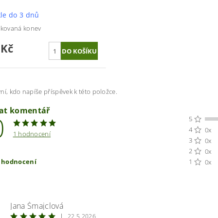
le do 3 dnů
nkovaná konev
 Kč
ní, kdo napíše příspěvek k této položce.
dat komentář
0
5
4
0x
1 hodnocení
3
0x
2
0x
t hodnocení
1
0x
Jana Šmajclová
|
22.5.2026