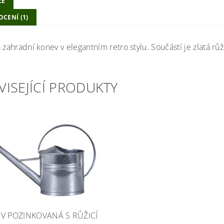
ZE
CENÍ (1)
 zahradní konev v elegantním retro stylu. Součástí je zlatá růž
VISEJÍCÍ PRODUKTY
V POZINKOVANÁ S RŮŽICÍ