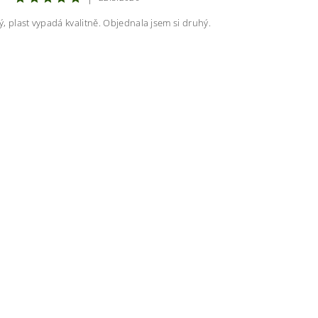
, plast vypadá kvalitně. Objednala jsem si druhý.
ením hodnocení souhlasíte s
podmínkami ochrany osobních úda