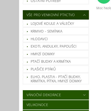
OSTATNÍ POTŘEBY
Moc hezký
VŠE PRO VENKOVNÍ PTACTVO
LOJOVÉ KOULE A VÁLEČKY
KRMIVO - SEMÍNKA
Vlož
HLODAVCI
EXOTI, ANDULKY, PAPOUŠCI
HMYZÍ DOMKY
PTAČÍ BUDKY A KRMÍTKA
PLAŠIČE PTÁKŮ
ELHO, PLASTIA - PTAČÍ BUDKY,
KRMÍTKA, PÍTKA, HMYZÍ DOMKY
VÁNOČNÍ DEKORACE
VELIKONOCE