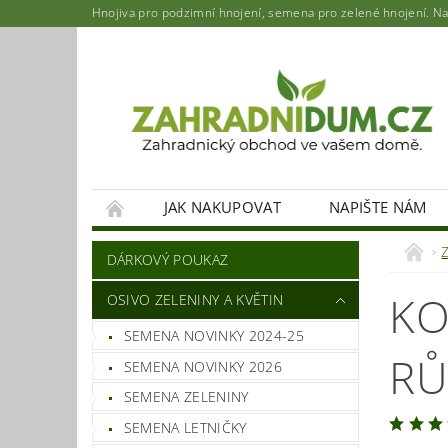
Hnojiva pro podzimní hnojení, semena pro zelené hnojení. Najd
JAK NAKUPOVAT
NAPIŠTE NÁM
DÁRKOVÝ POUKAZ
KO
OSIVO ZELENINY A KVĚTIN
SEMENA NOVINKY 2024-25
RŮ
SEMENA NOVINKY 2026
SEMENA ZELENINY
SEMENA LETNIČKY