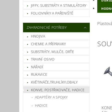
DISKU
JIFFY, SUBSTRÁTY A STIMULÁTORY
HODNO
FOLIOVNÍKY A PAŘENIŠTĚ
Plastová
ZAHRADNICKÉ POTŘEBY
HNOJIVA
SOU
CHEMIE A PŘÍPRAVKY
SUBSTRÁTY, MULČE, DRŤE
TRAVNÍ OSIVO
NÁŘADÍ
RUKAVICE
KVĚTINÁČE,TRUHLÍKY,OBALY
KONVE, POSTŘIKOVAČE, HADICE
ADAPTÉRY A SPOJKY
HADICE
KONE