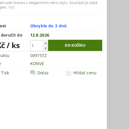
ahradní konev v elegantním retro stylu. Součástí je zlatá
jem: 10 l.
ost
Obvykle do 3 dnů
doručit do
12.8.2026
Kč
/ ks
duktu
00975TZ
e
KONVE
Tisk
Dotaz
Hlídat cenu