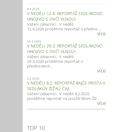
9.4.2026
V NEDĚLI 12.4. REPORTÁŽ SEDLÁKOVO
HNOJIVO S OVČÍ VLNOU!
Vážení zákazníci. V neděli
12.4.2026 proběhne reportáž o předno...
více
26.3.2026
V NEDĚLI 29.3. REPORTÁŽ SEDLÁKOVO
HNOJIVO S OVČÍ VLNOU!
Vážení zákazníci. V neděli
29.3.2026 proběhne reportáž o
přednostech...
více
6.2.2026
V NEDĚLI 8.2. REPORTÁŽ RAJČE PRISTA A
SEDLÁKŮV ŽÍŽALÍ ČAJ!
Vážení zákazníci. V neděli 8.2.2025
proběhne reportáž na použití Biom Žíž...
více
TOP 10