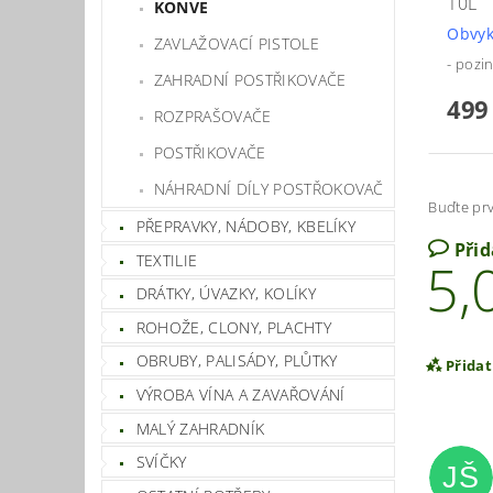
10L
KONVE
Obvyk
ZAVLAŽOVACÍ PISTOLE
- pozi
ZAHRADNÍ POSTŘIKOVAČE
499
ROZPRAŠOVAČE
POSTŘIKOVAČE
NÁHRADNÍ DÍLY POSTŘOKOVAČ
Buďte prv
PŘEPRAVKY, NÁDOBY, KBELÍKY
Při
TEXTILIE
5,
DRÁTKY, ÚVAZKY, KOLÍKY
ROHOŽE, CLONY, PLACHTY
OBRUBY, PALISÁDY, PLŮTKY
Přida
VÝROBA VÍNA A ZAVAŘOVÁNÍ
MALÝ ZAHRADNÍK
SVÍČKY
JŠ