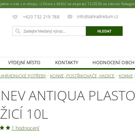
ete u nás v e-shopu :-) Osivo s blížící se expirací 12/2026 se slevou! Katego
info@zahradnidum.cz
+420 732 219 788
VÝDEJNÍ MÍSTO
KONTAKTY
HODNOCENÍ OBC
ZAHRADNICKÉ POTŘEBY
KONVE, POSTŘIKOVAČE, HADICE
KONVE
NEV ANTIQUA PLASTO
ŽICÍ 10L
1 hodnocení