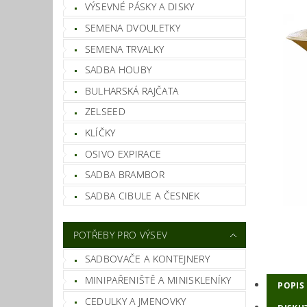
VÝSEVNÉ PÁSKY A DISKY
SEMENA DVOULETKY
SEMENA TRVALKY
SADBA HOUBY
BULHARSKÁ RAJČATA
ZELSEED
KLÍČKY
OSIVO EXPIRACE
SADBA BRAMBOR
SADBA CIBULE A ČESNEK
POTŘEBY PRO VÝSEV
SADBOVAČE A KONTEJNERY
MINIPAŘENIŠTĚ A MINISKLENÍKY
POPIS
CEDULKY A JMENOVKY