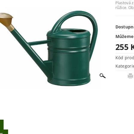
Plastová z
růžice. Ob
Dostupn
Můžeme 
255 
Kód pro
Kategori