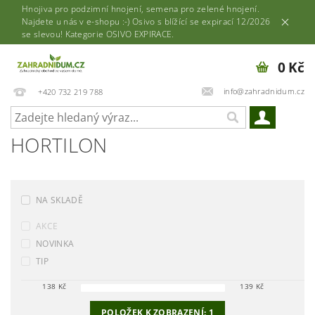
Hnojiva pro podzimní hnojení, semena pro zelené hnojení.
Najdete u nás v e-shopu :-) Osivo s blížící se expirací 12/2026
se slevou! Kategorie OSIVO EXPIRACE.
0 Kč
info@zahradnidum.cz
+420 732 219 788
HORTILON
NA SKLADĚ
AKCE
NOVINKA
TIP
138
Kč
139
Kč
POLOŽEK K ZOBRAZENÍ:
1