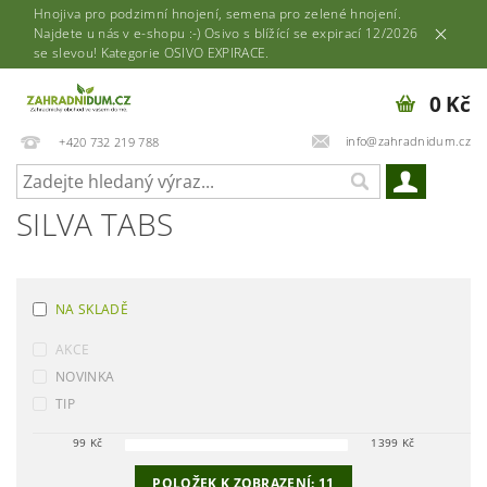
Hnojiva pro podzimní hnojení, semena pro zelené hnojení.
Najdete u nás v e-shopu :-) Osivo s blížící se expirací 12/2026
se slevou! Kategorie OSIVO EXPIRACE.
0 Kč
info@zahradnidum.cz
+420 732 219 788
SILVA TABS
NA SKLADĚ
AKCE
NOVINKA
TIP
99
Kč
1399
Kč
POLOŽEK K ZOBRAZENÍ:
11