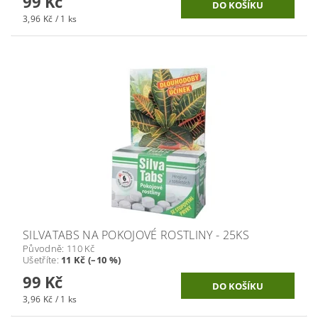
99 Kč
3,96 Kč / 1 ks
SILVATABS NA POKOJOVÉ ROSTLINY - 25KS
Původně:
110 Kč
Ušetříte
:
11 Kč (–10 %)
99 Kč
3,96 Kč / 1 ks