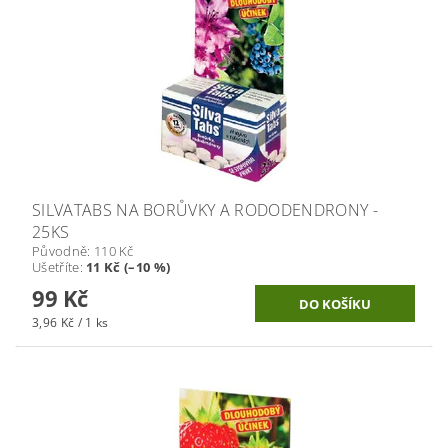
SILVATABS NA BORŮVKY A RODODENDRONY -
25KS
Původně:
110 Kč
Ušetříte
:
11 Kč (–10 %)
99 Kč
3,96 Kč / 1 ks