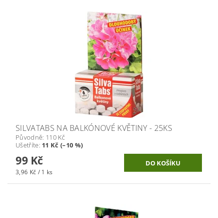
SILVATABS NA BALKÓNOVÉ KVĚTINY - 25KS
Původně:
110 Kč
Ušetříte
:
11 Kč (–10 %)
99 Kč
3,96 Kč / 1 ks