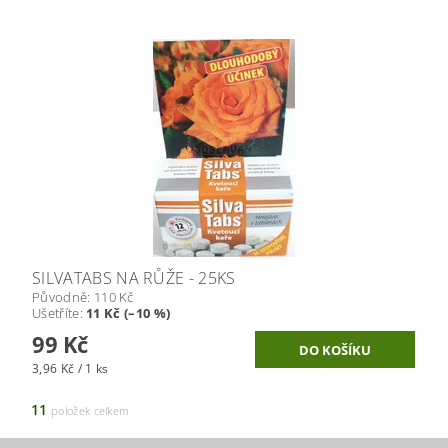
SILVATABS NA RŮŽE - 25KS
Původně:
110 Kč
Ušetříte
:
11 Kč (–10 %)
99 Kč
3,96 Kč / 1 ks
11
položek celkem