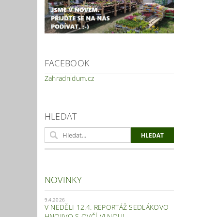
FACEBOOK
Zahradnidum.cz
Vlož
HLEDAT
NOVINKY
9.4.2026
V NEDĚLI 12.4. REPORTÁŽ SEDLÁKOVO
HNOJIVO S OVČÍ VLNOU!