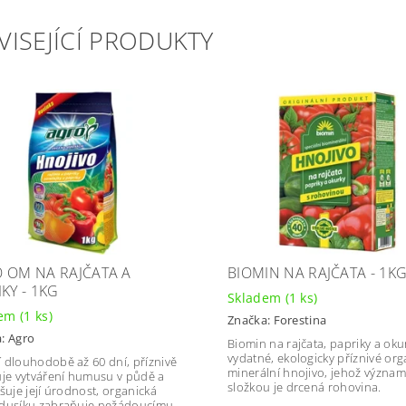
VISEJÍCÍ PRODUKTY
 OM NA RAJČATA A
BIOMIN NA RAJČATA - 1K
KY - 1KG
Skladem
(1 ks)
dem
(1 ks)
Značka:
Forestina
a:
Agro
Biomin na rajčata, papriky a oku
vydatné, ekologicky příznivé org
 dlouhodobě až 60 dní, příznivě
minerální hnojivo, jehož význa
uje vytváření humusu v půdě a
složkou je drcená rohovina.
yšuje její úrodnost, organická
dusíku zabraňuje nežádoucímu