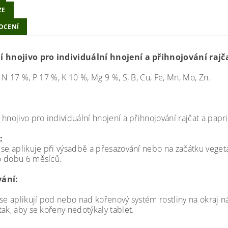
ZE
OCENÍ
 hnojivo pro individuální hnojení a přihnojování rajč
N 17 %, P 17 %, K 10 %, Mg 9 %, S, B, Cu, Fe, Mn, Mo, Zn.
hnojivo pro individuální hnojení a přihnojování rajčat a papri
:
 se aplikuje při výsadbě a přesazování nebo na začátku vegeta
 dobu 6 měsíců.
ání:
se aplikují pod nebo nad kořenový systém rostliny na okraj nád
ak, aby se kořeny nedotýkaly tablet.