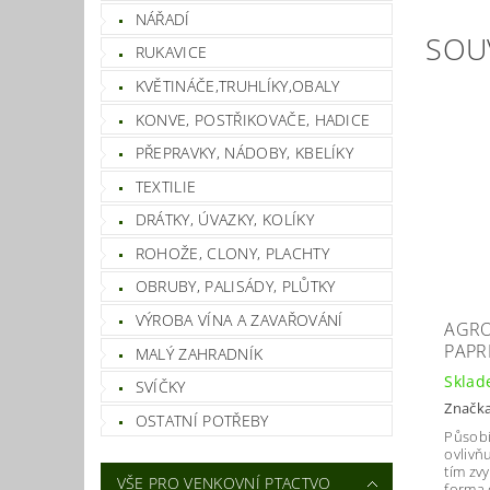
NÁŘADÍ
SOU
RUKAVICE
KVĚTINÁČE,TRUHLÍKY,OBALY
KONVE, POSTŘIKOVAČE, HADICE
PŘEPRAVKY, NÁDOBY, KBELÍKY
TEXTILIE
DRÁTKY, ÚVAZKY, KOLÍKY
ROHOŽE, CLONY, PLACHTY
OBRUBY, PALISÁDY, PLŮTKY
VÝROBA VÍNA A ZAVAŘOVÁNÍ
AGRO
PAPRI
MALÝ ZAHRADNÍK
Skla
SVÍČKY
Značk
OSTATNÍ POTŘEBY
Působí
ovlivň
tím zv
VŠE PRO VENKOVNÍ PTACTVO
forma 