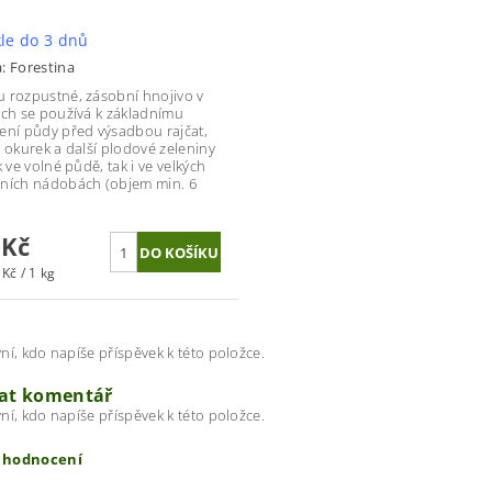
le do 3 dnů
a:
Forestina
 rozpustné, zásobní hnojivo v
ách se používá k základnímu
ení půdy před výsadbou rajčat,
, okurek a další plodové zeleniny
k ve volné půdě, tak i ve velkých
ních nádobách (objem min. 6
 Kč
Kč / 1 kg
ní, kdo napíše příspěvek k této položce.
dat komentář
ní, kdo napíše příspěvek k této položce.
t hodnocení