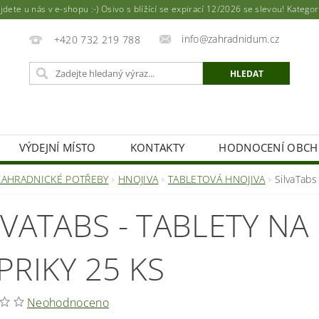
ete u nás v e-shopu :-) Osivo s blížící se expirací 12/2026 se slevou! Katego
info@zahradnidum.cz
+420 732 219 788
VÝDEJNÍ MÍSTO
KONTAKTY
HODNOCENÍ OBC
ZAHRADNICKÉ POTŘEBY
HNOJIVA
TABLETOVÁ HNOJIVA
SilvaTabs
LVATABS - TABLETY NA
PRIKY 25 KS
Neohodnoceno