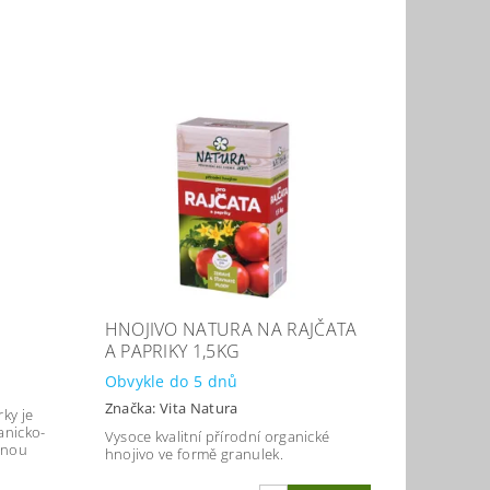
G
HNOJIVO NATURA NA RAJČATA
A PAPRIKY 1,5KG
Obvykle do 5 dnů
Značka:
Vita Natura
rky je
anicko-
Vysoce kvalitní přírodní organické
mnou
hnojivo ve formě granulek.