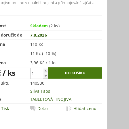
ojivo pro individuální hnojení a přihnojování rajčat a
ost
Skladem
(2 ks)
doručit do
7.8.2026
ena
110 Kč
11 Kč
(–10 %)
ena
3,96 Kč / 1 ks
č
/ ks
duktu
140530
Silva Tabs
e
TABLETOVÁ HNOJIVA
Tisk
Dotaz
Hlídat cenu