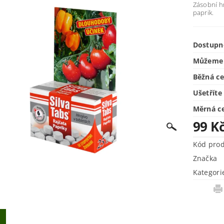
Zásobní hn
paprik.
Dostupn
Můžeme 
Běžná c
Ušetříte
Měrná c
99 K
Kód pro
Značka
Kategori