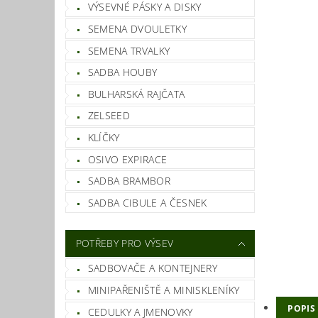
VÝSEVNÉ PÁSKY A DISKY
SEMENA DVOULETKY
SEMENA TRVALKY
SADBA HOUBY
BULHARSKÁ RAJČATA
ZELSEED
KLÍČKY
OSIVO EXPIRACE
SADBA BRAMBOR
SADBA CIBULE A ČESNEK
POTŘEBY PRO VÝSEV
SADBOVAČE A KONTEJNERY
MINIPAŘENIŠTĚ A MINISKLENÍKY
POPIS
CEDULKY A JMENOVKY