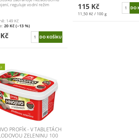
115 Kč
jení, reguluje vodní režim
.
11,50 Kč / 100 g
ně:
149 Kč
te
:
20 Kč (–13 %)
 Kč
ka
IVO PROFÍK - V TABLETÁCH
LODOVOU ZELENINU 100