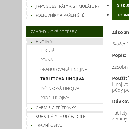
DISKU
JIFFY, SUBSTRÁTY A STIMULÁTORY
FOLIOVNÍKY A PAŘENIŠTĚ
HODN
ZAHRADNICKÉ POTŘEBY
Zásobní
HNOJIVA
Složení:
TEKUTÁ
Popis:
PEVNÁ
Zásobní 
GRANULOVANÁ HNOJIVA
Použití
TABLETOVÁ HNOJIVA
Hnojivo
TYČINKOVÁ HNOJIVA
půdy po
PROFI HNOJIVA
Dávkov
CHEMIE A PŘÍPRAVKY
Tablety 
SUBSTRÁTY, MULČE, DRŤE
zeminy t
TRAVNÍ OSIVO