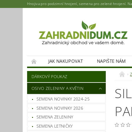
Hnojiva pro podzimní hnojení, semena pro zelené hnojení. Najd
JAK NAKUPOVAT
NAPIŠTE NÁM
DÁRKOVÝ POUKAZ
SI
OSIVO ZELENINY A KVĚTIN
SEMENA NOVINKY 2024-25
PA
SEMENA NOVINKY 2026
SEMENA ZELENINY
SEMENA LETNIČKY