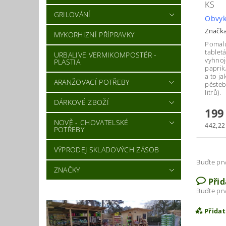
KS
GRILOVÁNÍ
Obvyk
Značk
MYKORHIZNÍ PŘÍPRAVKY
Pomalu
tablet
URBALIVE VERMIKOMPOSTÉR -
vyhnoj
PLASTIA
paprik
a to ja
ARANŽOVACÍ POTŘEBY
pěsteb
litrů).
DÁRKOVÉ ZBOŽÍ
199
NOVĚ - CHOVATELSKÉ
442,22 
POTŘEBY
VÝPRODEJ SKLADOVÝCH ZÁSOB
Buďte prv
ZNAČKY
Při
Buďte prv
Přida