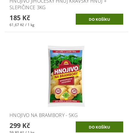
HNOJIVO JIHOČESKÝ HNŮJ KRAVSKÝ HNŮJ +
SLEPIČINCE 3KG
185 Kč
61,67 Kč / 1 kg
HNOJIVO NA BRAMBORY - 5KG
299 Kč
59,80 Kč / 1 kg