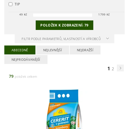
TIP
49
Kč
1799
Kč
POLOŽEK K ZOBRAZENÍ:
79
FILTR PODLE PARAMETRŮ, VLASTNOSTÍ A VÝROBCŮ
ABECEDNĚ
NEJLEVNĚJŠÍ
NEJDRAŽŠÍ
NEJPRODÁVANĚJŠÍ
1
2
79
položek celkem