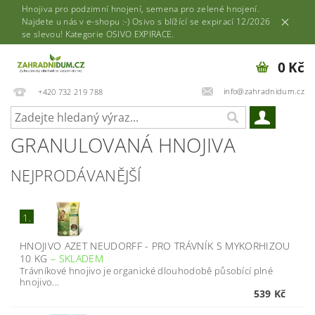
Hnojiva pro podzimní hnojení, semena pro zelené hnojení.
Najdete u nás v e-shopu :-) Osivo s blížící se expirací 12/2026
se slevou! Kategorie OSIVO EXPIRACE.
0 Kč
info@zahradnidum.cz
+420 732 219 788
GRANULOVANÁ HNOJIVA
NEJPRODÁVANĚJŠÍ
1.
HNOJIVO AZET NEUDORFF - PRO TRÁVNÍK S MYKORHIZOU
10 KG
–
SKLADEM
Trávníkové hnojivo je organické dlouhodobě působící plné
hnojivo...
539 Kč