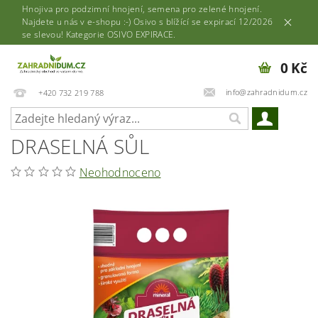
Hnojiva pro podzimní hnojení, semena pro zelené hnojení.
Najdete u nás v e-shopu :-) Osivo s blížící se expirací 12/2026
se slevou! Kategorie OSIVO EXPIRACE.
0 Kč
info@zahradnidum.cz
+420 732 219 788
DRASELNÁ SŮL
Neohodnoceno