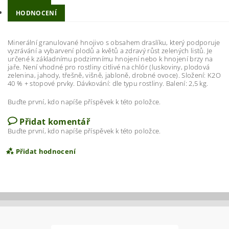
HODNOCENÍ
Minerální granulované hnojivo s obsahem draslíku, který podporuje
vyzrávání a vybarvení plodů a květů a zdravý růst zelených listů. Je
určené k základnímu podzimnímu hnojení nebo k hnojení brzy na
jaře. Není vhodné pro rostliny citlivé na chlór (luskoviny, plodová
zelenina, jahody, třešně, višně, jabloně, drobné ovoce). Složení: K2O
40 % + stopové prvky. Dávkování: dle typu rostliny. Balení: 2,5 kg.
Buďte první, kdo napíše příspěvek k této položce.
Přidat komentář
Buďte první, kdo napíše příspěvek k této položce.
Přidat hodnocení