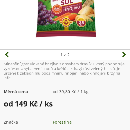
1
z 2
Minerální granulované hnojivo s obsahem draslíku, který podporuje
vyzrávání a vybarvení plodů a květů a zdravý růst zelených listů. Je
určené k základnímu podzimnímu hnojení nebo k hnojení brzy na
jaře
Měrná cena
od 39,80 Kč / 1 kg
od 149 Kč
/ ks
Značka
Forestina