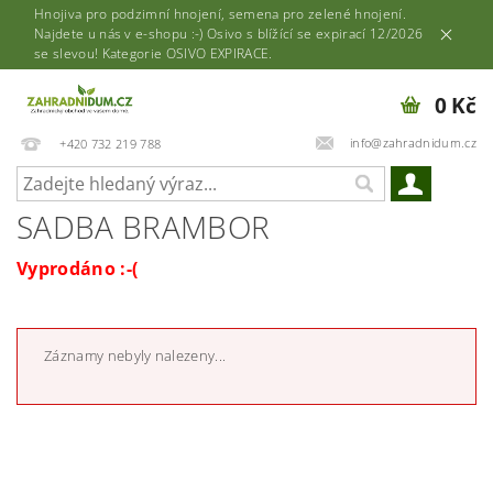
Hnojiva pro podzimní hnojení, semena pro zelené hnojení.
Najdete u nás v e-shopu :-) Osivo s blížící se expirací 12/2026
se slevou! Kategorie OSIVO EXPIRACE.
0 Kč
info@zahradnidum.cz
+420 732 219 788
SADBA BRAMBOR
Vyprodáno :-(
Záznamy nebyly nalezeny...