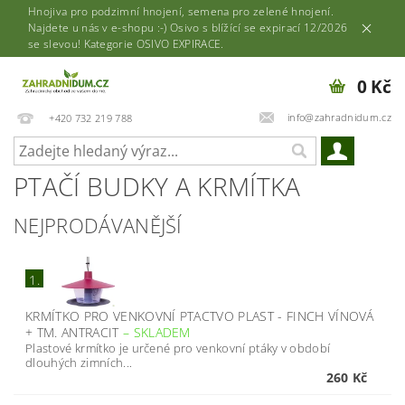
Hnojiva pro podzimní hnojení, semena pro zelené hnojení.
Najdete u nás v e-shopu :-) Osivo s blížící se expirací 12/2026
se slevou! Kategorie OSIVO EXPIRACE.
0 Kč
info@zahradnidum.cz
+420 732 219 788
PTAČÍ BUDKY A KRMÍTKA
NEJPRODÁVANĚJŠÍ
1.
KRMÍTKO PRO VENKOVNÍ PTACTVO PLAST - FINCH VÍNOVÁ
+ TM. ANTRACIT
–
SKLADEM
Plastové krmítko je určené pro venkovní ptáky v období
dlouhých zimních...
260 Kč