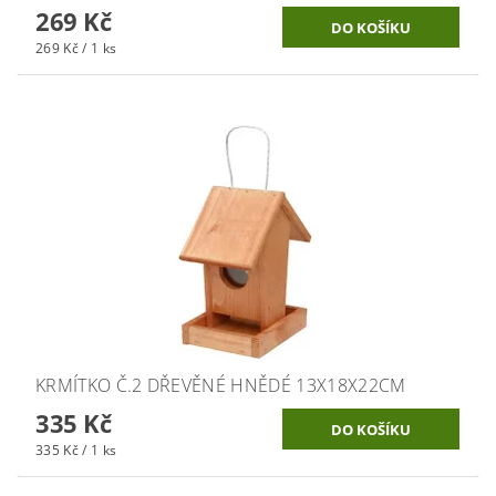
269 Kč
269 Kč / 1 ks
KRMÍTKO Č.2 DŘEVĚNÉ HNĚDÉ 13X18X22CM
335 Kč
335 Kč / 1 ks