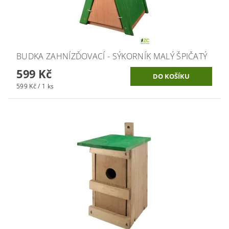
BUDKA ZAHNÍZĎOVACÍ - SÝKORNÍK MALÝ ŠPIČATÝ
599 Kč
599 Kč / 1 ks