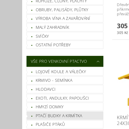
ROHOŽE, CLONY, PLACHTY
Dřevěn
přikrm
OBRUBY, PALISÁDY, PLŮTKY
převáž
VÝROBA VÍNA A ZAVAŘOVÁNÍ
305
MALÝ ZAHRADNÍK
305 Kč 
SVÍČKY
OSTATNÍ POTŘEBY
VŠE PRO VENKOVNÍ PTACTVO
LOJOVÉ KOULE A VÁLEČKY
KRMIVO - SEMÍNKA
HLODAVCI
EXOTI, ANDULKY, PAPOUŠCI
HMYZÍ DOMKY
PTAČÍ BUDKY A KRMÍTKA
KRMÍ
24X3
PLAŠIČE PTÁKŮ