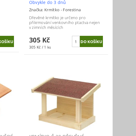
Obvykle do 3 dnů
Značka:
Krmítko - Forestina
Dřevěné krmítko je určeno pro
přikrmování venkovního ptactva nejen
v zimních měsících
305 Kč
305 Kč / 1 ks