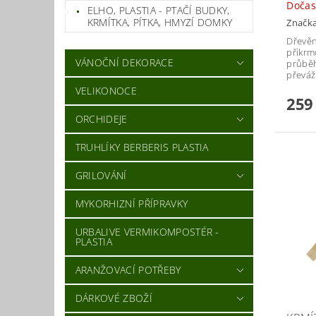
Doča
ELHO, PLASTIA - PTAČÍ BUDKY,
KRMÍTKA, PÍTKA, HMYZÍ DOMKY
Značk
Dřevěn
přikrm
VÁNOČNÍ DEKORACE
průběh
převáž
VELIKONOCE
259
ORCHIDEJE
TRUHLÍKY BERBERIS PLASTIA
GRILOVÁNÍ
MYKORHIZNÍ PŘÍPRAVKY
URBALIVE VERMIKOMPOSTÉR -
PLASTIA
ARANŽOVACÍ POTŘEBY
DÁRKOVÉ ZBOŽÍ