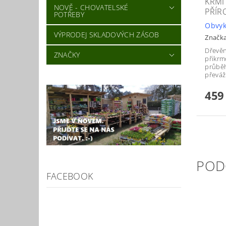
KRMÍ
NOVĚ - CHOVATELSKÉ
PŘÍR
POTŘEBY
Obvyk
VÝPRODEJ SKLADOVÝCH ZÁSOB
Značk
Dřevěn
ZNAČKY
přikrm
průběh
převáž
459
POD
FACEBOOK