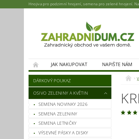
Hnojiva pro podzimní hnojení, semena pro zelené hnojení. Najd
JAK NAKUPOVAT
NAPIŠTE NÁM
DÁRKOVÝ POUKAZ
KR
OSIVO ZELENINY A KVĚTIN
SEMENA NOVINKY 2026
SEMENA ZELENINY
SEMENA LETNIČKY
VÝSEVNÉ PÁSKY A DISKY