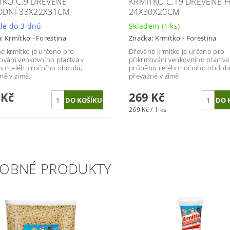
TKO Č.9 DŘEVĚNÉ
KRMÍTKO Č.19 DŘEVĚNÉ 
ODNÍ 33X22X31CM
24X30X20CM
le do 3 dnů
Skladem
(1 ks)
a:
Krmítko - Forestina
Značka:
Krmítko - Forestina
é krmítko je určeno pro
Dřevěné krmítko je určeno pro
ování venkovního ptactva v
přikrmování venkovního ptactva
u celého ročního období,
průběhu celého ročního období
ně v zimě.
převážně v zimě.
 Kč
269 Kč
269 Kč / 1 ks
OBNÉ PRODUKTY