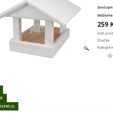
Dostupn
Můžeme 
259 
Kód pro
Značka
Kategori
ZE
CENÍ (1)