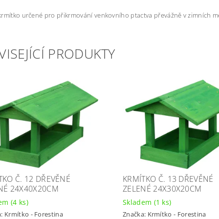
rmítko určené pro přikrmování venkovního ptactva převážně v zimních mě
VISEJÍCÍ PRODUKTY
TKO Č. 12 DŘEVĚNÉ
KRMÍTKO Č. 13 DŘEVĚNÉ
NÉ 24X40X20CM
ZELENÉ 24X30X20CM
dem
(4 ks)
Skladem
(1 ks)
a:
Krmítko - Forestina
Značka:
Krmítko - Forestina