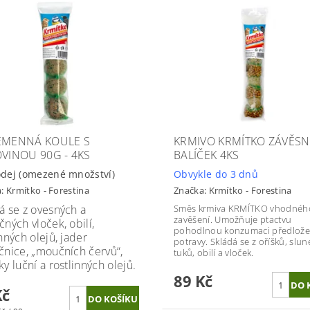
EMENNÁ KOULE S
KRMIVO KRMÍTKO ZÁVĚSN
OVINOU 90G - 4KS
BALÍČEK 4KS
dej (omezené množství)
Obvykle do 3 dnů
a:
Krmítko - Forestina
Značka:
Krmítko - Forestina
á se z ovesných a
Směs krmiva KRMÍTKO vhodnéh
zavěšení. Umožňuje ptactvu
čných vloček, obilí,
pohodlnou konzumaci předlož
inných olejů, jader
potravy. Skládá se z oříšků, slun
čnice, „moučních červů“,
tuků, obilí a vloček.
ky luční a rostlinných olejů.
89 Kč
Kč