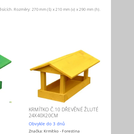
sících. Rozměry: 270 mm (š) x 210 mm (v) x 290 mm (h).
KRMÍTKO Č.10 DŘEVĚNÉ ŽLUTÉ
24X40X20CM
Obvykle do 3 dnů
Značka:
Krmítko - Forestina