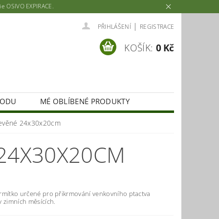
rie OSIVO EXPIRACE.
|
PŘIHLÁŠENÍ
REGISTRACE
KOŠÍK:
0 Kč
HODU
MÉ OBLÍBENÉ PRODUKTY
řevěné 24x30x20cm
 24X30X20CM
rmítko určené pro přikrmování venkovního ptactva
v zimních měsících.