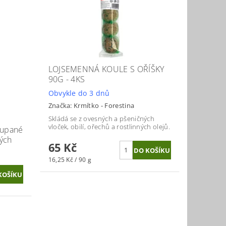
LOJSEMENNÁ KOULE S OŘÍŠKY
90G - 4KS
Obvykle do 3 dnů
Značka:
Krmítko - Forestina
Skládá se z ovesných a pšeničných
vloček, obilí, ořechů a rostlinných olejů.
loupané
ných
65 Kč
16,25 Kč / 90 g