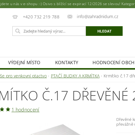
ete u nás v e-shopu :-) Osivo s blížící se expirací 12/2026 se slevou! Katego
info@zahradnidum.cz
+420 732 219 788
VÝDEJNÍ MÍSTO
KONTAKTY
HODNOCENÍ OBC
vše pro venkovní ptactvo
PTAČÍ BUDKY A KRMÍTKA
Krmítko č.17 d
MÍTKO Č.17 DŘEVĚNÉ
1 hodnocení
Dřevěné k
převážně 