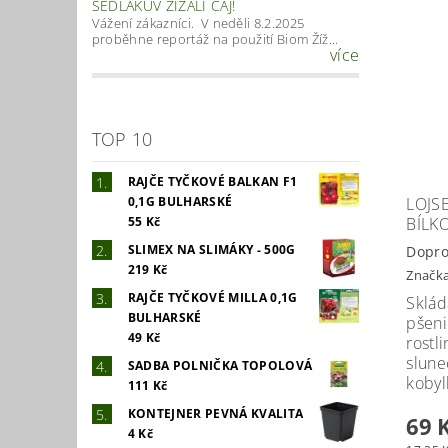
SEDLÁKŮV ŽÍŽALÍ ČAJ!
Vážení zákazníci. V neděli 8.2.2025
proběhne reportáž na použití Biom Žíž...
více
TOP 10
RAJČE TYČKOVÉ BALKAN F1
LOJS
0,1G BULHARSKÉ
BÍLK
55 Kč
SLIMEX NA SLIMÁKY - 500G
Dopro
219 Kč
Značk
RAJČE TYČKOVÉ MILLA 0,1G
Sklád
BULHARSKÉ
pšeni
49 Kč
rostl
slune
SADBA POLNIČKA TOPOLOVÁ
kobyl
111 Kč
KONTEJNER PEVNÁ KVALITA
69 
4 Kč