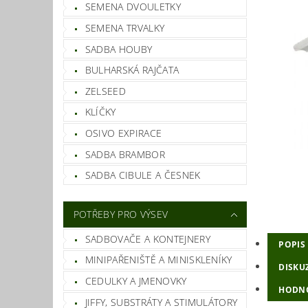
SEMENA DVOULETKY
SEMENA TRVALKY
SADBA HOUBY
BULHARSKÁ RAJČATA
ZELSEED
KLÍČKY
OSIVO EXPIRACE
SADBA BRAMBOR
SADBA CIBULE A ČESNEK
POTŘEBY PRO VÝSEV
SADBOVAČE A KONTEJNERY
POPIS
MINIPAŘENIŠTĚ A MINISKLENÍKY
DISKU
CEDULKY A JMENOVKY
HODNO
JIFFY, SUBSTRÁTY A STIMULÁTORY