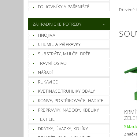
FOLIOVNÍKY A PAŘENIŠTĚ
Dřevěné k
ZAHRADNICKÉ POTŘEBY
SOU
HNOJIVA
CHEMIE A PŘÍPRAVKY
SUBSTRÁTY, MULČE, DRŤE
TRAVNÍ OSIVO
NÁŘADÍ
RUKAVICE
KVĚTINÁČE,TRUHLÍKY,OBALY
KONVE, POSTŘIKOVAČE, HADICE
PŘEPRAVKY, NÁDOBY, KBELÍKY
KRMÍ
ZELE
TEXTILIE
Skla
DRÁTKY, ÚVAZKY, KOLÍKY
Značk