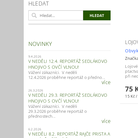
HLEDAT
LOJO
NOVINKY
Obvyk
9.4.2026
Značk
V NEDĚLI 12.4. REPORTÁŽ SEDLÁKOVO
Lojové
HNOJIVO S OVČÍ VLNOU!
ptactv
Vážení zákazníci. V neděli
při ne
12.4.2026 proběhne reportáž o předno...
více
75 
26.3.2026
V NEDĚLI 29.3. REPORTÁŽ SEDLÁKOVO
15 Kč /
HNOJIVO S OVČÍ VLNOU!
Vážení zákazníci. V neděli
29.3.2026 proběhne reportáž o
přednostech...
více
6.2.2026
V NEDĚLI 8.2. REPORTÁŽ RAJČE PRISTA A