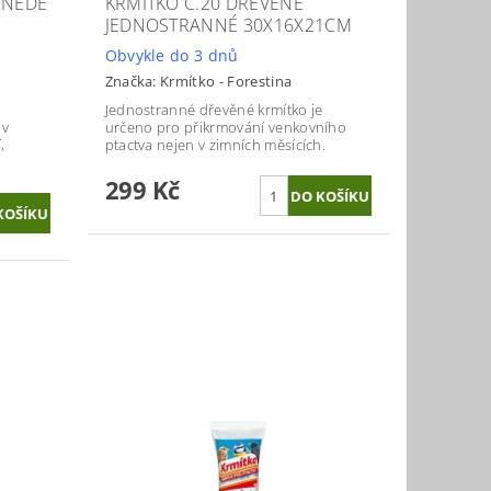
HNĚDÉ
KRMÍTKO Č.20 DŘEVĚNÉ
JEDNOSTRANNÉ 30X16X21CM
Obvykle do 3 dnů
Značka:
Krmítko - Forestina
Jednostranné dřevěné krmítko je
 v
určeno pro přikrmování venkovního
,
ptactva nejen v zimních měsících.
299 Kč