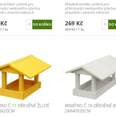
é krmítko určené pro
Dřevěné krmítko určené pro
ování venkovního ptactva
přikrmování venkovního ptactva
ně v zimních měsících.
převážně v zimních měsících
 Kč
269 Kč
/ 1 ks
269 Kč / 1 ks
TKO Č.11 DŘEVĚNÉ ŽLUTÉ
KRMÍTKO Č.16 DŘEVĚNÉ B
0X20CM
24X40X20CM