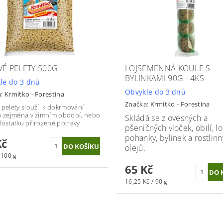
VÉ PELETY 500G
LOJSEMENNÁ KOULE S
BYLINKAMI 90G - 4KS
le do 3 dnů
Obvykle do 3 dnů
a:
Krmítko - Forestina
Značka:
Krmítko - Forestina
 pelety slouží k dokrmování
a zejména v zimním období, nebo
Skládá se z ovesných a
dostatku přirozené potravy.
pšeničných vloček, obilí, 
pohanky, bylinek a rostlin
Kč
olejů.
 100 g
65 Kč
16,25 Kč / 90 g