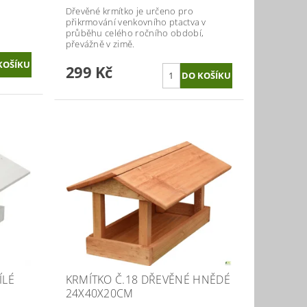
Dřevěné krmítko je určeno pro
přikrmování venkovního ptactva v
průběhu celého ročního období,
převážně v zimě.
299 Kč
ÍLÉ
KRMÍTKO Č.18 DŘEVĚNÉ HNĚDÉ
24X40X20CM