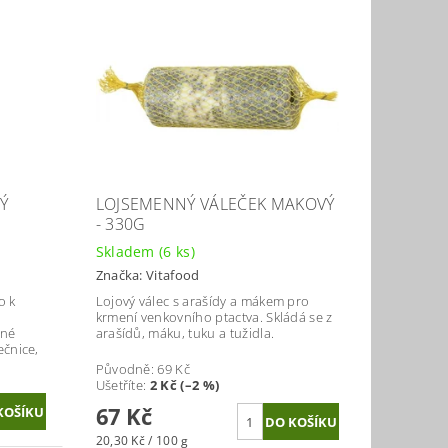
Ý
LOJSEMENNÝ VÁLEČEK MAKOVÝ
- 330G
Skladem
(6 ks)
Značka:
Vitafood
o k
Lojový válec s arašídy a mákem pro
krmení venkovního ptactva. Skládá se z
ené
arašídů, máku, tuku a tužidla.
ečnice,
Původně:
69 Kč
Ušetříte
:
2 Kč (–2 %)
67 Kč
20,30 Kč / 100 g