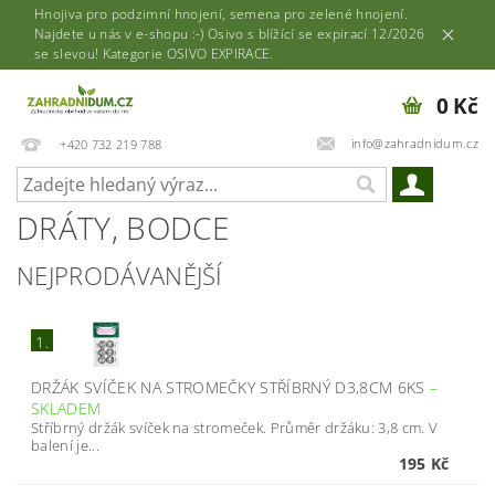
Hnojiva pro podzimní hnojení, semena pro zelené hnojení.
Najdete u nás v e-shopu :-) Osivo s blížící se expirací 12/2026
se slevou! Kategorie OSIVO EXPIRACE.
0 Kč
info@zahradnidum.cz
+420 732 219 788
DRÁTY, BODCE
NEJPRODÁVANĚJŠÍ
1.
DRŽÁK SVÍČEK NA STROMEČKY STŘÍBRNÝ D3,8CM 6KS
–
SKLADEM
Stříbrný držák svíček na stromeček. Průměr držáku: 3,8 cm. V
balení je...
195 Kč