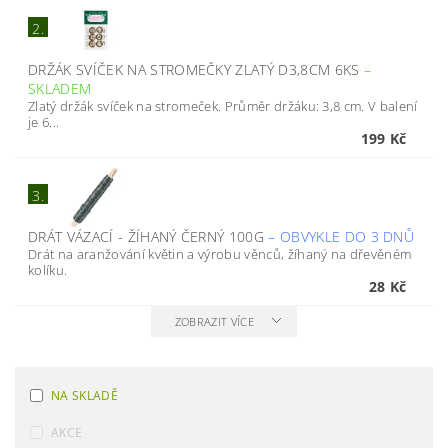
2.
DRŽÁK SVÍČEK NA STROMEČKY ZLATÝ D3,8CM 6KS
–
SKLADEM
Zlatý držák svíček na stromeček. Průměr držáku: 3,8 cm. V balení
je 6...
199 Kč
3.
DRÁT VÁZACÍ - ŽÍHANÝ ČERNÝ 100G
–
OBVYKLE DO 3 DNŮ
Drát na aranžování květin a výrobu věnců, žíhaný na dřevěném
kolíku.
28 Kč
ZOBRAZIT VÍCE
NA SKLADĚ
AKCE