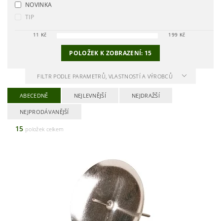
NOVINKA
TIP
11
Kč
199
Kč
POLOŽEK K ZOBRAZENÍ:
15
FILTR PODLE PARAMETRŮ, VLASTNOSTÍ A VÝROBCŮ
ABECEDNĚ
NEJLEVNĚJŠÍ
NEJDRAŽŠÍ
NEJPRODÁVANĚJŠÍ
15
položek celkem