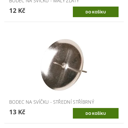
BODEC NA SVÍČKU - MALÝ ZLATÝ
12 Kč
BODEC NA SVÍČKU - STŘEDNÍ STŘÍBRNÝ
13 Kč