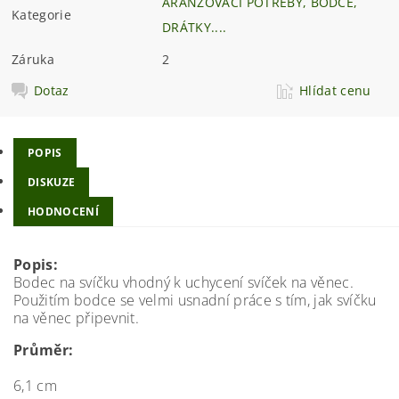
ARANŽOVACÍ POTŘEBY, BODCE,
Kategorie
DRÁTKY....
Záruka
2
Dotaz
Hlídat cenu
POPIS
DISKUZE
HODNOCENÍ
Popis:
Bodec na svíčku vhodný k uchycení svíček na věnec.
Použitím bodce se velmi usnadní práce s tím, jak svíčku
na věnec připevnit.
Průměr:
6,1 cm