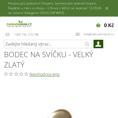
Hnojiva pro podzimní hnojení, semena pro zelené hnojení.
Najdete u nás v e-shopu :-) Osivo s blížící se expirací 12/2026
se slevou! Kategorie OSIVO EXPIRACE.
0 Kč
info@zahradnidum.cz
+420 732 219 788
BODEC NA SVÍČKU - VELKÝ
ZLATÝ
Neohodnoceno