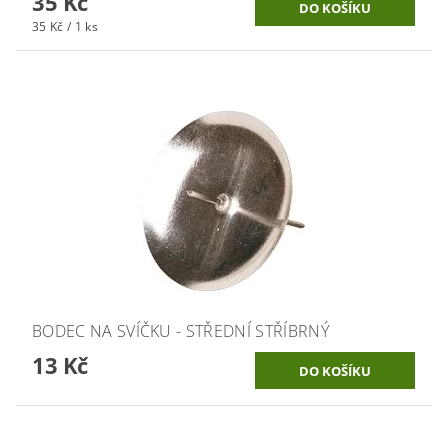
35 Kč
35 Kč / 1 ks
BODEC NA SVÍČKU - STŘEDNÍ STŘÍBRNÝ
13 Kč