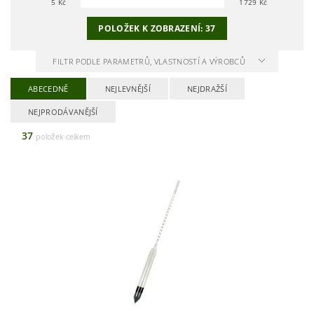
5
Kč
1729
Kč
POLOŽEK K ZOBRAZENÍ:
37
FILTR PODLE PARAMETRŮ, VLASTNOSTÍ A VÝROBCŮ
ABECEDNĚ
NEJLEVNĚJŠÍ
NEJDRAŽŠÍ
NEJPRODÁVANĚJŠÍ
37
položek celkem