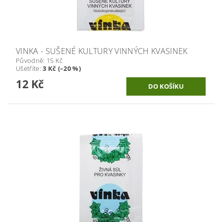
VINKA - SUŠENÉ KULTURY VINNÝCH KVASINEK
Původně:
15 Kč
Ušetříte
:
3 Kč (–20 %)
12 Kč