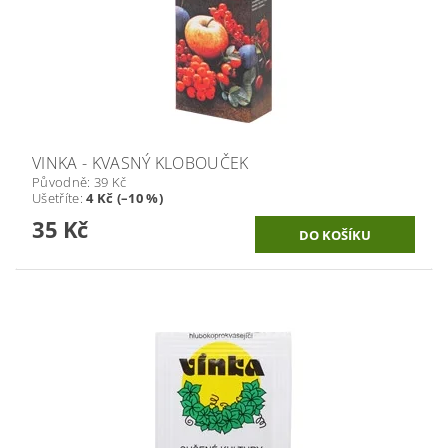
VINKA - KVASNÝ KLOBOUČEK
Původně:
39 Kč
Ušetříte
:
4 Kč (–10 %)
35 Kč