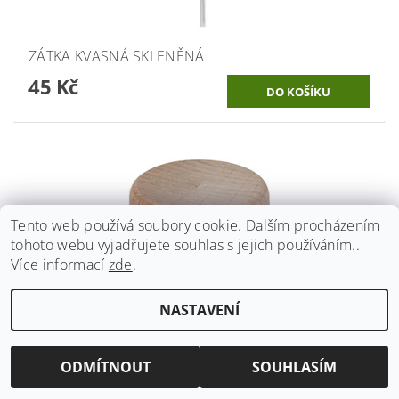
ZÁTKA KVASNÁ SKLENĚNÁ
45 Kč
Tento web používá soubory cookie. Dalším procházením
tohoto webu vyjadřujete souhlas s jejich používáním..
Více informací
zde
.
NASTAVENÍ
ODMÍTNOUT
SOUHLASÍM
ZÁTKA T DŘEVĚNÁ PŘÍRODNÍ PRŮMĚR 18,5MM
(TOP 30MM)