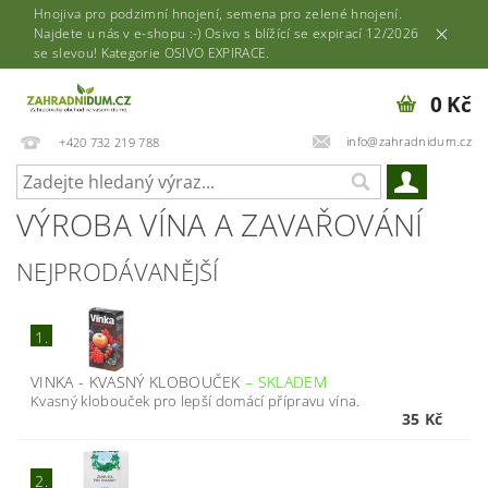
Hnojiva pro podzimní hnojení, semena pro zelené hnojení.
Najdete u nás v e-shopu :-) Osivo s blížící se expirací 12/2026
se slevou! Kategorie OSIVO EXPIRACE.
0 Kč
info@zahradnidum.cz
+420 732 219 788
VÝROBA VÍNA A ZAVAŘOVÁNÍ
NEJPRODÁVANĚJŠÍ
1.
VINKA - KVASNÝ KLOBOUČEK
–
SKLADEM
Kvasný klobouček pro lepší domácí přípravu vína.
35 Kč
2.