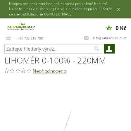
Hnojiva pro podzimní hnojení, semena pro zelené hnojení.
Najdete u nás v e-shopu :-) Osivo s blížící se expirací 12/2026
se slevou! Kategorie OSIVO EXPIRACE.
0 Kč
info@zahradnidum.cz
+420 732 219 788
LIHOMĚR 0-100% - 220MM
Neohodnoceno