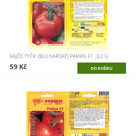
RAJČE TYČK. (BULHARSKÉ) PARRIS F1 _0,2 G
59 Kč