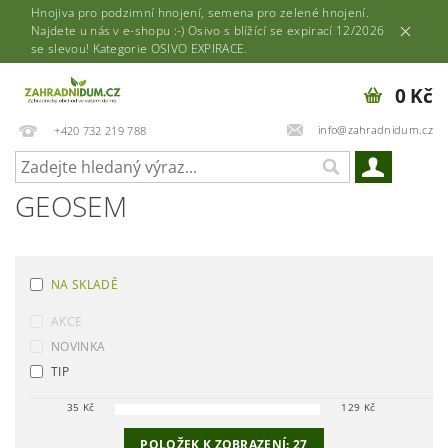
Hnojiva pro podzimní hnojení, semena pro zelené hnojení.
Najdete u nás v e-shopu :-) Osivo s blížící se expirací 12/2026
se slevou! Kategorie OSIVO EXPIRACE.
0 Kč
info@zahradnidum.cz
+420 732 219 788
GEOSEM
NA SKLADĚ
AKCE
NOVINKA
TIP
35
Kč
129
Kč
POLOŽEK K ZOBRAZENÍ:
27