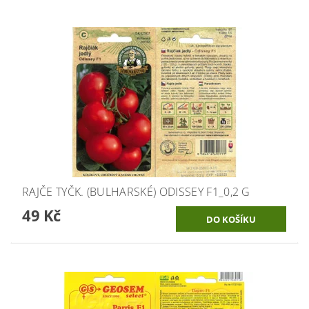
RAJČE TYČK. (BULHARSKÉ) ODISSEY F1_0,2 G
49 Kč