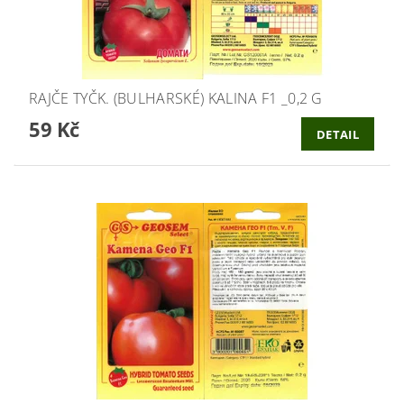
RAJČE TYČK. (BULHARSKÉ) KALINA F1 _0,2 G
59 Kč
DETAIL