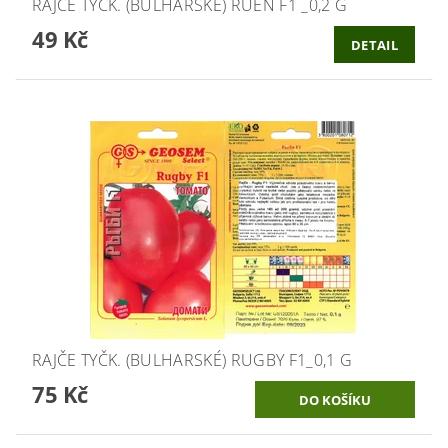
RAJČE TYČK. (BULHARSKÉ) RUEN F1 _0,2 G
49 Kč
DETAIL
RAJČE TYČK. (BULHARSKÉ) RUGBY F1_0,1 G
75 Kč