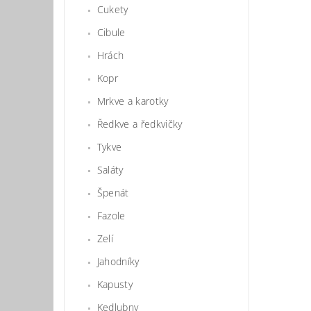
Cukety
Cibule
Hrách
Kopr
Mrkve a karotky
Ředkve a ředkvičky
Tykve
Saláty
Špenát
Fazole
Zelí
Jahodníky
Kapusty
Kedlubny