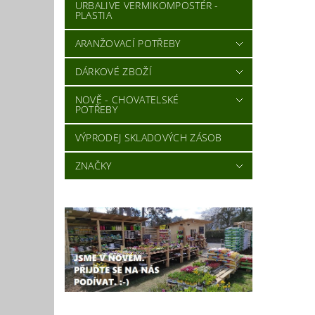
URBALIVE VERMIKOMPOSTÉR -
PLASTIA
ARANŽOVACÍ POTŘEBY
DÁRKOVÉ ZBOŽÍ
NOVĚ - CHOVATELSKÉ
POTŘEBY
VÝPRODEJ SKLADOVÝCH ZÁSOB
ZNAČKY