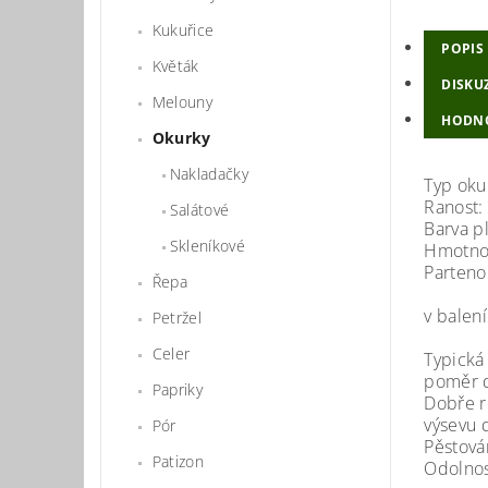
Kukuřice
POPIS
Květák
DISKU
Melouny
HODN
Okurky
Nakladačky
Typ oku
Ranost:
Salátové
Barva p
Skleníkové
Hmotnos
Parteno
Řepa
v balen
Petržel
Celer
Typická
poměr d
Papriky
Dobře r
výsevu d
Pór
Pěstová
Patizon
Odolnost