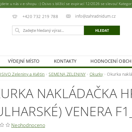
ete u nás v e-shopu :-) Osivo s blížící se expirací 12/2026 se slevou! Katego
info@zahradnidum.cz
+420 732 219 788
VÝDEJNÍ MÍSTO
KONTAKTY
HODNOCENÍ OBC
OSIVO Zeleniny a Květin
SEMENA ZELENINY
Okurky
Okurka naklá
URKA NAKLÁDAČKA 
ULHARSKÉ) VENERA F1
Neohodnoceno