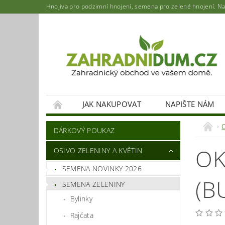
Hnojiva pro podzimní hnojení, semena pro zelené hnojení. Najd
JAK NAKUPOVAT
NAPIŠTE NÁM
DÁRKOVÝ POUKAZ
OK
OSIVO ZELENINY A KVĚTIN
SEMENA NOVINKY 2026
(B
SEMENA ZELENINY
Bylinky
Rajčata