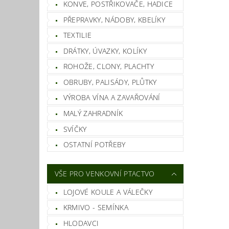
KONVE, POSTŘIKOVAČE, HADICE
PŘEPRAVKY, NÁDOBY, KBELÍKY
TEXTILIE
DRÁTKY, ÚVAZKY, KOLÍKY
Vlož
ROHOŽE, CLONY, PLACHTY
OBRUBY, PALISÁDY, PLŮTKY
VÝROBA VÍNA A ZAVAŘOVÁNÍ
MALÝ ZAHRADNÍK
SVÍČKY
OSTATNÍ POTŘEBY
VŠE PRO VENKOVNÍ PTACTVO
LOJOVÉ KOULE A VÁLEČKY
KRMIVO - SEMÍNKA
HLODAVCI