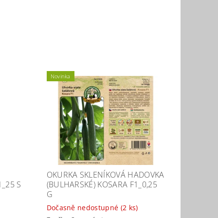
Novinka
OKURKA SKLENÍKOVÁ HADOVKA
_25 S
(BULHARSKÉ) KOSARA F1_0,25
G
Dočasně nedostupné
(2 ks)