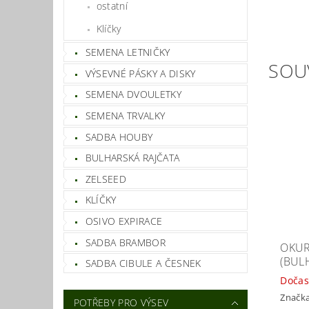
ostatní
Klíčky
SEMENA LETNIČKY
SOU
VÝSEVNÉ PÁSKY A DISKY
SEMENA DVOULETKY
SEMENA TRVALKY
SADBA HOUBY
BULHARSKÁ RAJČATA
ZELSEED
KLÍČKY
OSIVO EXPIRACE
SADBA BRAMBOR
OKUR
(BUL
SADBA CIBULE A ČESNEK
Dočas
Značk
POTŘEBY PRO VÝSEV