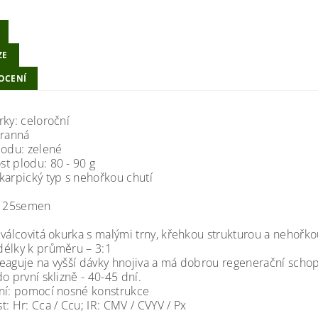
ZE
OCENÍ
rky: celoroční
 ranná
lodu: zelené
t plodu: 80 - 90 g
karpický typ s nehořkou chutí
í 25semen
 válcovitá okurka s malými trny, křehkou strukturou a nehořk
élky k průměru – 3:1
eaguje na vyšší dávky hnojiva a má dobrou regenerační scho
o první sklizně - 40-45 dní.
ní: pomocí nosné konstrukce
: Hr: Cca / Ccu; IR: CMV / CVYV / Px