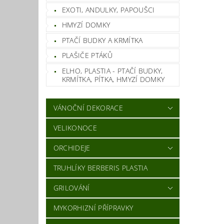
EXOTI, ANDULKY, PAPOUŠCI
HMYZÍ DOMKY
PTAČÍ BUDKY A KRMÍTKA
PLAŠIČE PTÁKŮ
ELHO, PLASTIA - PTAČÍ BUDKY,
KRMÍTKA, PÍTKA, HMYZÍ DOMKY
VÁNOČNÍ DEKORACE
VELIKONOCE
ORCHIDEJE
TRUHLÍKY BERBERIS PLASTIA
GRILOVÁNÍ
MYKORHIZNÍ PŘÍPRAVKY