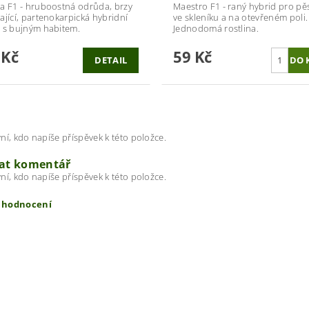
a F1 - hruboostná odrůda, brzy
Maestro F1 - raný hybrid pro pě
ající, partenokarpická hybridní
ve skleníku a na otevřeném poli.
 s bujným habitem.
Jednodomá rostlina.
 Kč
59 Kč
DETAIL
ní, kdo napíše příspěvek k této položce.
dat komentář
ní, kdo napíše příspěvek k této položce.
t hodnocení