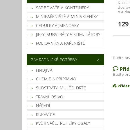
Kossar
dozráv
SADBOVAČE A KONTEJNERY
okurka
MINIPAŘENIŠTĚ A MINISKLENÍKY
129
CEDULKY A JMENOVKY
JIFFY, SUBSTRÁTY A STIMULÁTORY
FOLIOVNÍKY A PAŘENIŠTĚ
Buďte prv
ZAHRADNICKÉ POTŘEBY
Při
HNOJIVA
Buďte prv
CHEMIE A PŘÍPRAVKY
Přida
SUBSTRÁTY, MULČE, DRŤE
TRAVNÍ OSIVO
NÁŘADÍ
RUKAVICE
KVĚTINÁČE,TRUHLÍKY,OBALY