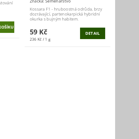
Značka:
Semenárstvo
stování
Kossara F1 - hruboostná odrůda, brzy
dozrávající, partenokarpická hybridní
okurka s bujným habitem.
59 Kč
DETAIL
236 Kč / 1 g