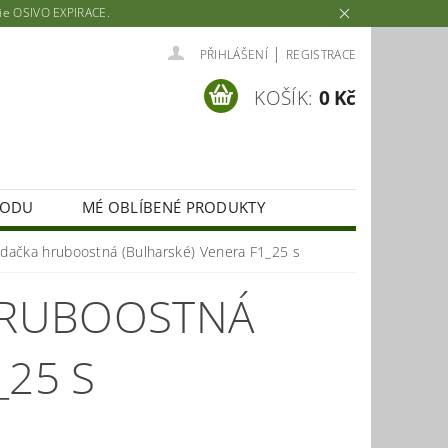
rie OSIVO EXPIRACE.
|
PŘIHLÁŠENÍ
REGISTRACE
KOŠÍK:
0 Kč
HODU
MÉ OBLÍBENÉ PRODUKTY
dačka hruboostná (Bulharské) Venera F1_25 s
HRUBOOSTNÁ
_25 S