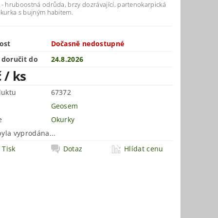
 - hruboostná odrůda, brzy dozrávající, partenokarpická
okurka s bujným habitem.
ost
Dočasně nedostupné
doručit do
24.8.2026
č
/ ks
duktu
67372
Geosem
e
Okurky
byla vyprodána...
Tisk
Dotaz
Hlídat cenu