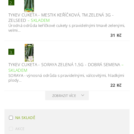
2.
TYKEV CUKETA - MESTIK KEŘÍČKOVÁ, TM.ZELENÁ 3G -
ZELSEED
–
SKLADEM
Úrodná odrůda keříčkové cukety s pravidelnými tmavě zelenými,
velmi...
31 Kč
3.
TYKEV CUKETA - SORAYA ZELENÁ 1,5G - DOBRÁ SEMENA
–
SKLADEM
SORAYA - výnosná odrůda s pravidelnými, válcovitými, hladkými
plody...
22 Kč
ZOBRAZIT VÍCE
NA SKLADĚ
AKCE