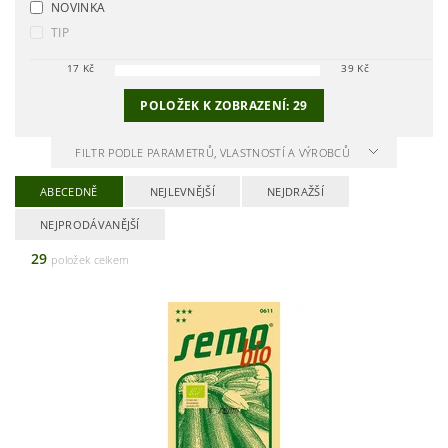
NOVINKA
TIP
17
Kč
39
Kč
POLOŽEK K ZOBRAZENÍ:
29
FILTR PODLE PARAMETRŮ, VLASTNOSTÍ A VÝROBCŮ
ABECEDNĚ
NEJLEVNĚJŠÍ
NEJDRAŽŠÍ
NEJPRODÁVANĚJŠÍ
29
položek celkem