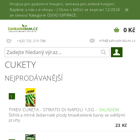
Hnojiva pro podzimní hnojení, semena pro zelené hnojení.
Najdete u nás v e-shopu :-) Osivo s blížící se expirací 12/2026
se slevou! Kategorie OSIVO EXPIRACE.
0 Kč
info@zahradnidum.cz
+420 732 219 788
CUKETY
NEJPRODÁVANĚJŠÍ
1.
TYKEV CUKETA - STRIATO DI NAPOLI 1,5G
–
SKLADEM
Štíhlé a mírně žebernaté plody tmavězelené barvy se světlými
pruhy.
23 Kč