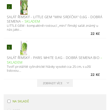
2.
SALÁT ŘÍMSKÝ - LITTLE GEM "MINI SRDÍČKA" 0,6G - DOBRÁ
SEMENA
–
SKLADEM
LITTLE GEM - kompaktně rostoucí „mini“ římský salát známý u
nás jako...
22 Kč
3.
SALÁT ŘÍMSKÝ - PARIS WHITE 0,4G - DOBRÁ SEMENA BIO
–
SKLADEM
Tvoří protáhlé cylindrické hlávky vysoké cca 25 cm, s užší
listovou...
22 Kč
ZOBRAZIT VÍCE
NA SKLADĚ