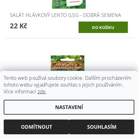
SALÁT HLÁVKOVÝ LENTO 0,5G - DOBRÁ SEMENA
22 Kč
Tento web používá soubory cookie. Dalším procházením
tohoto webu vyjadřujete souhlas s jejich používáním..
Více informací
zde
.
NASTAVENÍ
SALÁT HLÁVKOVÝ OZIMÝ HUMIL - MORAVOSEED
ODMÍTNOUT
SOUHLASÍM
17 Kč