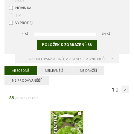
AKCE
NOVINKA
TIP
VÝPRODEJ
14
Kč
34
Kč
POLOŽEK K ZOBRAZENÍ:
88
FILTR PODLE PARAMETRŮ, VLASTNOSTÍ A VÝROBCŮ
ABECEDNĚ
NEJLEVNĚJŠÍ
NEJDRAŽŠÍ
NEJPRODÁVANĚJŠÍ
1
2
88
položek celkem