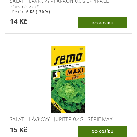
SALÁT HLÁVKOVÝ - FARAON 0,6G EXPIRACE
Původně:
20 Kč
Ušetříte
:
6 Kč (–30 %)
14 Kč
SALÁT HLÁVKOVÝ - JUPITER 0,4G - SÉRIE MAXI
15 Kč