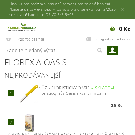
Hnojiva pro podzimní hnojení, semena pro zelené hnojení.
Najdete u nás v e-shopu :-) Osivo s blížící se expirací 12/2026
se slevou! Kategorie OSIVO EXPIRACE.
0 Kč
info@zahradnidum.cz
+420 732 219 788
FLOREX A OASIS
NEJPRODÁVANĚJŠÍ
NŮŽ - FLORISTICKÝ OASIS
–
SKLADEM
Floristický nůž Oasis s kvalitním ostřím.
1.
35 Kč
2.
OASIS BIO - ARANŽOVACÍ HMOTA - SAMOSTATNĚ BALENÁ