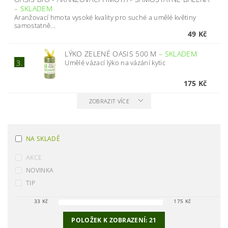
–
SKLADEM
Aranžovací hmota vysoké kvality pro suché a umělé květiny
samostatně...
49 Kč
LÝKO ZELENÉ OASIS 500 M
–
SKLADEM
Umělé vázací lýko na vázání kytic
3.
175 Kč
ZOBRAZIT VÍCE
NA SKLADĚ
AKCE
NOVINKA
TIP
33
Kč
175
Kč
POLOŽEK K ZOBRAZENÍ:
21