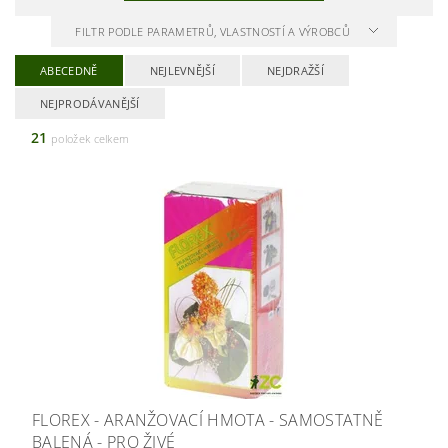
FILTR PODLE PARAMETRŮ, VLASTNOSTÍ A VÝROBCŮ
ABECEDNĚ
NEJLEVNĚJŠÍ
NEJDRAŽŠÍ
NEJPRODÁVANĚJŠÍ
21
položek celkem
FLOREX - ARANŽOVACÍ HMOTA - SAMOSTATNĚ
BALENÁ - PRO ŽIVÉ