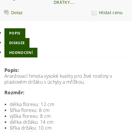
DRÁTKY....
Dotaz
Hlídat cenu
POPIS
DISKUZE
HODNOCENÍ
Popis:
Aranžovací hmota vysoké kvality pro živé rostliny v
plastovém držáku s úchyty a mřížkou.
Rozměr:
délka florexu: 12 cm
šířka florexu: 8 cm
výška florexu: 8 cm
délka držáku: 14 cm
šířka držáku: 10 cm