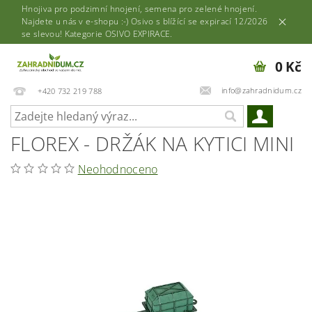
Hnojiva pro podzimní hnojení, semena pro zelené hnojení.
Najdete u nás v e-shopu :-) Osivo s blížící se expirací 12/2026
se slevou! Kategorie OSIVO EXPIRACE.
0 Kč
info@zahradnidum.cz
+420 732 219 788
FLOREX - DRŽÁK NA KYTICI MINI
Neohodnoceno