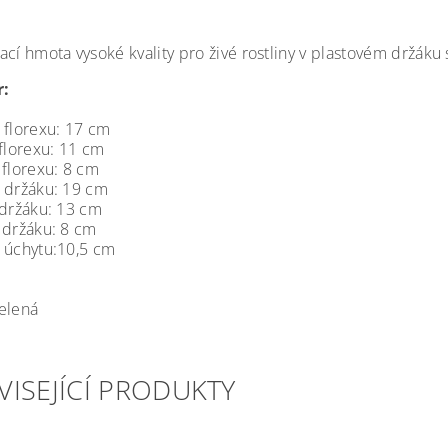
cí hmota vysoké kvality pro živé rostliny v plastovém držáku 
:
 florexu: 17 cm
 florexu: 11 cm
 florexu: 8 cm
 držáku: 19 cm
 držáku: 13 cm
 držáku: 8 cm
 úchytu:10,5 cm
elená
VISEJÍCÍ PRODUKTY