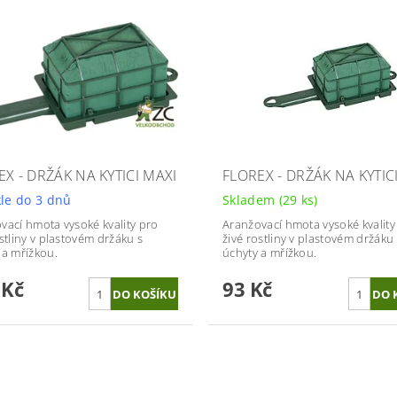
EX - DRŽÁK NA KYTICI MAXI
FLOREX - DRŽÁK NA KYTIC
le do 3 dnů
Skladem
(29 ks)
vací hmota vysoké kvality pro
Aranžovací hmota vysoké kvality
ostliny v plastovém držáku s
živé rostliny v plastovém držáku 
 a mřížkou.
úchyty a mřížkou.
 Kč
93 Kč