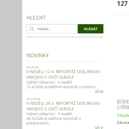
127
HLEDAT
NOVINKY
9.4.2026
V NEDĚLI 12.4. REPORTÁŽ SEDLÁKOVO
HNOJIVO S OVČÍ VLNOU!
Vážení zákazníci. V neděli
12.4.2026 proběhne reportáž o předno...
více
26.3.2026
BODE
V NEDĚLI 29.3. REPORTÁŽ SEDLÁKOVO
STŘÍ
HNOJIVO S OVČÍ VLNOU!
Vážení zákazníci. V neděli
Skla
29.3.2026 proběhne reportáž o
Záruka
přednostech...
více