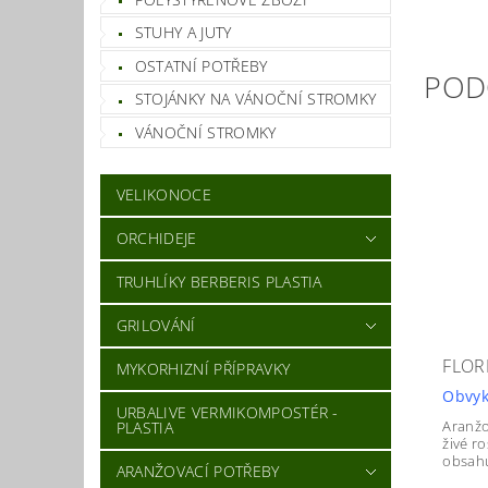
STUHY A JUTY
OSTATNÍ POTŘEBY
POD
STOJÁNKY NA VÁNOČNÍ STROMKY
VÁNOČNÍ STROMKY
VELIKONOCE
ORCHIDEJE
TRUHLÍKY BERBERIS PLASTIA
GRILOVÁNÍ
FLOR
MYKORHIZNÍ PŘÍPRAVKY
Obvyk
URBALIVE VERMIKOMPOSTÉR -
Aranžo
PLASTIA
živé ro
obsahu
ARANŽOVACÍ POTŘEBY