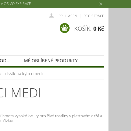
rie OSIVO EXPIRACE.
|
PŘIHLÁŠENÍ
REGISTRACE
KOŠÍK:
0 Kč
HODU
MÉ OBLÍBENÉ PRODUKTY
x - držák na kytici medi
CI MEDI
 hmota vysoké kvality pro živé rostliny v plastovém držáku
 mřížkou.