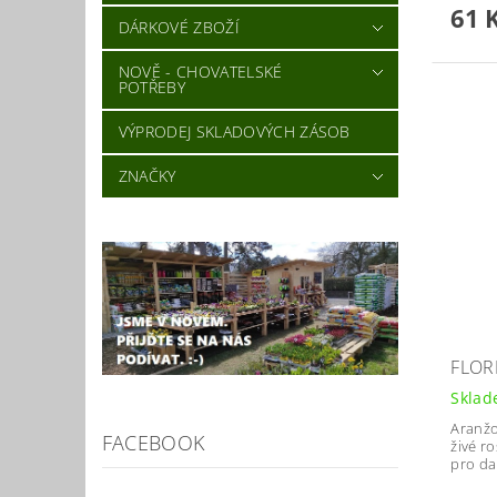
61 
DÁRKOVÉ ZBOŽÍ
NOVĚ - CHOVATELSKÉ
POTŘEBY
VÝPRODEJ SKLADOVÝCH ZÁSOB
ZNAČKY
FLOR
Skla
Aranžo
FACEBOOK
živé ro
pro da