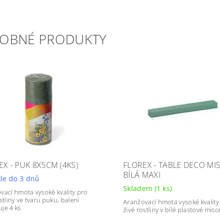
OBNÉ PRODUKTY
EX - PUK 8X5CM (4KS)
FLOREX - TABLE DECO MI
BÍLÁ MAXI
le do 3 dnů
Skladem
(1 ks)
vací hmota vysoké kvality pro
stliny ve tvaru puku, balení
Aranžovací hmota vysoké kvality
je 4 ks
živé rostliny v bílé plastové misc