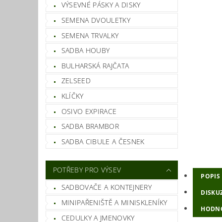
VÝSEVNÉ PÁSKY A DISKY
SEMENA DVOULETKY
SEMENA TRVALKY
SADBA HOUBY
BULHARSKÁ RAJČATA
ZELSEED
KLÍČKY
OSIVO EXPIRACE
SADBA BRAMBOR
SADBA CIBULE A ČESNEK
POTŘEBY PRO VÝSEV
POPIS
SADBOVAČE A KONTEJNERY
DISKU
MINIPAŘENIŠTĚ A MINISKLENÍKY
HODN
CEDULKY A JMENOVKY