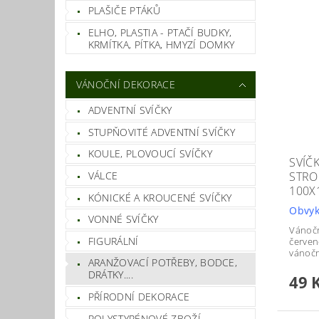
PLAŠIČE PTÁKŮ
ELHO, PLASTIA - PTAČÍ BUDKY,
KRMÍTKA, PÍTKA, HMYZÍ DOMKY
VÁNOČNÍ DEKORACE
ADVENTNÍ SVÍČKY
STUPŇOVITÉ ADVENTNÍ SVÍČKY
KOULE, PLOVOUCÍ SVÍČKY
SVÍČ
VÁLCE
STRO
100X
KÓNICKÉ A KROUCENÉ SVÍČKY
Obvyk
VONNÉ SVÍČKY
Vánočn
FIGURÁLNÍ
červen
vánoč
ARANŽOVACÍ POTŘEBY, BODCE,
DRÁTKY....
49 
PŘÍRODNÍ DEKORACE
POLYSTYRÉNOVÉ ZBOŽÍ