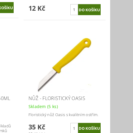
12 Kč
150ML
NŮŽ - FLORISTICKÝ OASIS
Skladem
(5 ks)
Floristický nůž Oasis s kvalitním ostřím.
35 Kč
ýkladů
omků