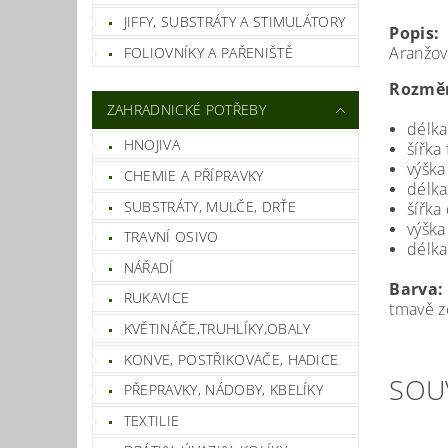
JIFFY, SUBSTRÁTY A STIMULÁTORY
Popis:
Aranžova
FOLIOVNÍKY A PAŘENIŠTĚ
Rozměr
ZAHRADNICKÉ POTŘEBY
délka
HNOJIVA
šířka
výška
CHEMIE A PŘÍPRAVKY
délka
SUBSTRÁTY, MULČE, DRŤE
šířka
výška
TRAVNÍ OSIVO
délka
NÁŘADÍ
Barva:
RUKAVICE
tmavě z
KVĚTINÁČE,TRUHLÍKY,OBALY
KONVE, POSTŘIKOVAČE, HADICE
SOU
PŘEPRAVKY, NÁDOBY, KBELÍKY
TEXTILIE