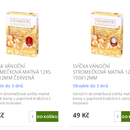
KA VÁNOČNÍ
SVÍČKA VÁNOČNÍ
MEČKOVÁ MATNÁ 12KS
STROMEČKOVÁ MATNÁ 1
12MM ČERVENÁ
100X12MM
le do 3 dnů
Obvykle do 3 dnů
í stromečková svíčka matné
Vánoční stromečková svíčka mat
é barvy v papírové krabičce s
barvy v papírové krabičce s ván
ním motivem.
motivem.
Kč
49 Kč