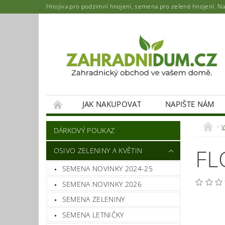
Hnojiva pro podzimní hnojení, semena pro zelené hnojení. Najd
JAK NAKUPOVAT
NAPIŠTE NÁM
DÁRKOVÝ POUKAZ
FL
OSIVO ZELENINY A KVĚTIN
SEMENA NOVINKY 2024-25
SEMENA NOVINKY 2026
SEMENA ZELENINY
SEMENA LETNIČKY