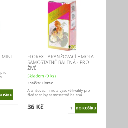
I MINI
FLOREX - ARANŽOVACÍ HMOTA -
SAMOSTATNĚ BALENÁ - PRO
ŽIVÉ
 pro
Skladem
(9 ks)
s
Značka:
Florex
Aranžovací hmota vysoké kvality pro
živé rostliny samostatně balená.
36 Kč