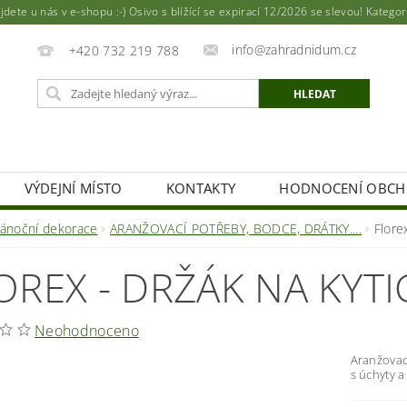
ete u nás v e-shopu :-) Osivo s blížící se expirací 12/2026 se slevou! Katego
info@zahradnidum.cz
+420 732 219 788
VÝDEJNÍ MÍSTO
KONTAKTY
HODNOCENÍ OBC
vánoční dekorace
ARANŽOVACÍ POTŘEBY, BODCE, DRÁTKY....
Flore
OREX - DRŽÁK NA KYTI
Neohodnoceno
Aranžovací
s úchyty a