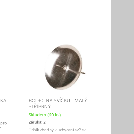
SKA
BODEC NA SVÍČKU - MALÝ
STŘÍBRNÝ
Skladem
(60 ks)
Záruka: 2
 pro
e.
Držák vhodný k uchycení svíček.