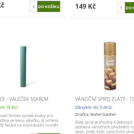
Kč
149 Kč
EX - VÁLEČEK 55X8CM
VÁNOČNÍ SPREJ ZLATÝ - 
dem
(9 ks)
Obvykle do 3 dnů
Značka:
Nohel Garden
vací hmota vysoké kvality pro
stliny ve tvaru válečku, je určena
Zlatý sprej je vhodný k dekoraci
lší řezání na individuální rozměr.
zejména vánočních předmětů: v
oken, jmelí, listů, vánočních str