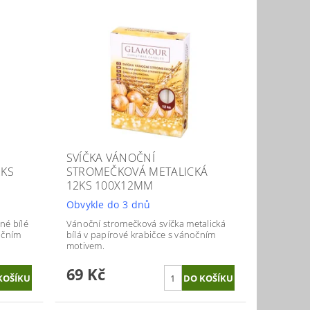
SVÍČKA VÁNOČNÍ
2KS
STROMEČKOVÁ METALICKÁ
12KS 100X12MM
Obvykle do 3 dnů
né bílé
Vánoční stromečková svíčka metalická
očním
bílá v papírové krabičce s vánočním
motivem.
69 Kč