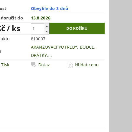
ost
Obvykle do 3 dnů
doručit do
13.8.2026
Kč
/ ks
duktu
810007
ARANŽOVACÍ POTŘEBY, BODCE,
e
DRÁTKY....
Tisk
Dotaz
Hlídat cenu