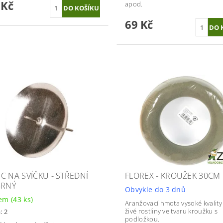
 Kč
apod.
69 Kč
C NA SVÍČKU - STŘEDNÍ
FLOREX - KROUŽEK 30CM
BRNÝ
Obvykle do 3 dnů
dem
(43 ks)
Aranžovací hmota vysoké kvality
živé rostliny ve tvaru kroužku s
: 2
podložkou.