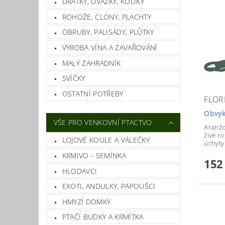
DRÁTKY, ÚVAZKY, KOLÍKY
ROHOŽE, CLONY, PLACHTY
OBRUBY, PALISÁDY, PLŮTKY
VÝROBA VÍNA A ZAVAŘOVÁNÍ
MALÝ ZAHRADNÍK
SVÍČKY
OSTATNÍ POTŘEBY
FLOR
Obvyk
VŠE PRO VENKOVNÍ PTACTVO
Aranžo
živé r
LOJOVÉ KOULE A VÁLEČKY
úchyty
KRMIVO - SEMÍNKA
152
HLODAVCI
EXOTI, ANDULKY, PAPOUŠCI
HMYZÍ DOMKY
PTAČÍ BUDKY A KRMÍTKA