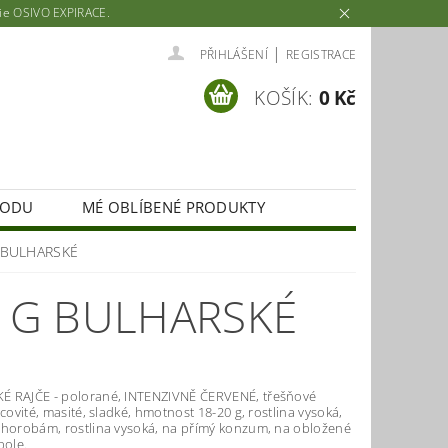
rie OSIVO EXPIRACE.
|
PŘIHLÁŠENÍ
REGISTRACE
KOŠÍK:
0 Kč
HODU
MÉ OBLÍBENÉ PRODUKTY
1g BULHARSKÉ
,1G BULHARSKÉ
 RAJČE - polorané, INTENZIVNĚ ČERVENÉ, třešňové
lcovité, masité, sladké, hmotnost 18-20 g, rostlina vysoká,
chorobám, rostlina vysoká, na přímý konzum, na obložené
pole.