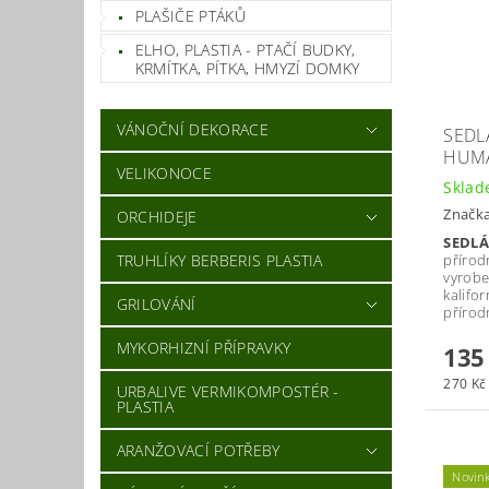
PLAŠIČE PTÁKŮ
ELHO, PLASTIA - PTAČÍ BUDKY,
KRMÍTKA, PÍTKA, HMYZÍ DOMKY
VÁNOČNÍ DEKORACE
SEDLÁ
HUMÁ
VELIKONOCE
Skla
Značk
ORCHIDEJE
SEDLÁ
přírod
TRUHLÍKY BERBERIS PLASTIA
vyrobe
kalifo
GRILOVÁNÍ
přírod
MYKORHIZNÍ PŘÍPRAVKY
135
270 Kč 
URBALIVE VERMIKOMPOSTÉR -
PLASTIA
ARANŽOVACÍ POTŘEBY
Novin