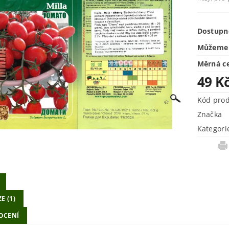
Dostupn
Můžeme 
Měrná c
49 K
Kód pro
Značka
Kategori
E (1)
OCENÍ