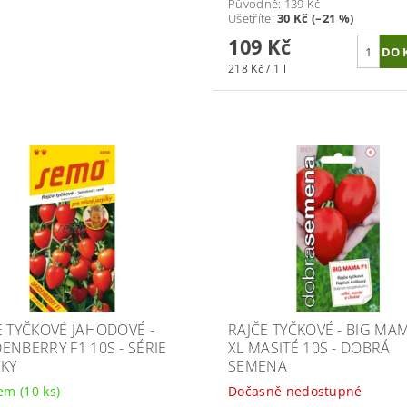
Původně:
139 Kč
Ušetříte
:
30 Kč (–21 %)
109 Kč
218 Kč / 1 l
E TYČKOVÉ JAHODOVÉ -
RAJČE TYČKOVÉ - BIG MA
ENBERRY F1 10S - SÉRIE
XL MASITÉ 10S - DOBRÁ
ČKY
SEMENA
dem
(10 ks)
Dočasně nedostupné