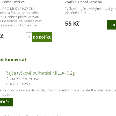
a:
Semo Smržice
Značka:
Dobrá Semena
e PRO MLSNÉ JAZÝČKY -
Tyčkové rajče s velkými, masitým
ová rajčata z japonského
výtečné chuti.
ění. Drobné plody ve tvaru
 Opravdová delikatesa mezi
55 Kč
DE
 s výraznou chutí a vůní.
Kč
dat komentář
Rajče tyčkové bulharské MILLA- 0,2g
Dana Krečmerová
15.8.2023 15:53
ikající, obrovská násada plodů, 20-30 na jednom vijanu, sladké, šťavnaté, pe
m opět.
VĚDĚT