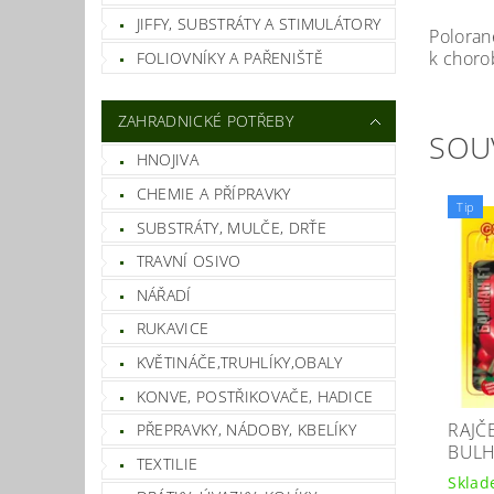
JIFFY, SUBSTRÁTY A STIMULÁTORY
Poloran
k choro
FOLIOVNÍKY A PAŘENIŠTĚ
ZAHRADNICKÉ POTŘEBY
SOU
HNOJIVA
CHEMIE A PŘÍPRAVKY
Tip
SUBSTRÁTY, MULČE, DRŤE
TRAVNÍ OSIVO
NÁŘADÍ
RUKAVICE
KVĚTINÁČE,TRUHLÍKY,OBALY
KONVE, POSTŘIKOVAČE, HADICE
RAJČ
PŘEPRAVKY, NÁDOBY, KBELÍKY
BULH
TEXTILIE
Skla