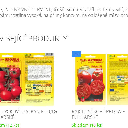
é, INTENZIVNĚ ČERVENÉ, třešňové cherry, válcovité, masité, sl
bám, rostlina vysoká, na přímý konzum, na obložené mísy, pro
VISEJÍCÍ PRODUKTY
Tip
E TYČKOVÉ BALKAN F1 0,1G
RAJČE TYČKOVÉ PRISTA F1
ARSKÉ
BULHARSKÉ
dem
(12 ks)
Skladem
(10 ks)