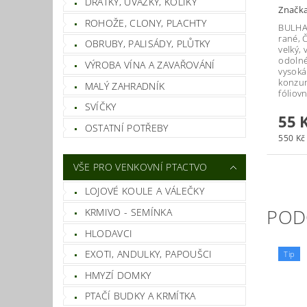
DRÁTKY, ÚVAZKY, KOLÍKY
Značk
ROHOŽE, CLONY, PLACHTY
BULHA
rané, 
OBRUBY, PALISÁDY, PLŮTKY
velký,
odolné
VÝROBA VÍNA A ZAVAŘOVÁNÍ
vysok
konzum
MALÝ ZAHRADNÍK
fóliovn
SVÍČKY
55 
OSTATNÍ POTŘEBY
550 Kč 
VŠE PRO VENKOVNÍ PTACTVO
LOJOVÉ KOULE A VÁLEČKY
POD
KRMIVO - SEMÍNKA
HLODAVCI
EXOTI, ANDULKY, PAPOUŠCI
Tip
HMYZÍ DOMKY
PTAČÍ BUDKY A KRMÍTKA