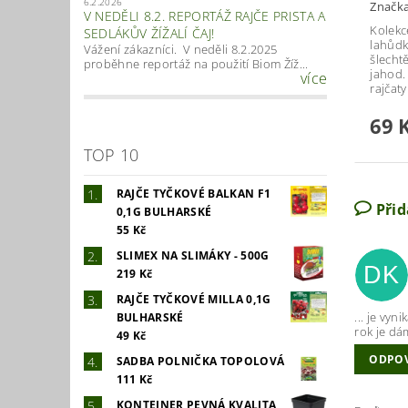
6.2.2026
Značk
V NEDĚLI 8.2. REPORTÁŽ RAJČE PRISTA A
Kolekc
SEDLÁKŮV ŽÍŽALÍ ČAJ!
lahůdk
Vážení zákazníci. V neděli 8.2.2025
šlecht
proběhne reportáž na použití Biom Žíž...
jahod.
více
rajčaty
69 
TOP 10
RAJČE TYČKOVÉ BALKAN F1
Při
0,1G BULHARSKÉ
55 Kč
SLIMEX NA SLIMÁKY - 500G
DK
219 Kč
RAJČE TYČKOVÉ MILLA 0,1G
... je vyn
BULHARSKÉ
rok je dá
49 Kč
ODPO
SADBA POLNIČKA TOPOLOVÁ
111 Kč
KONTEJNER PEVNÁ KVALITA