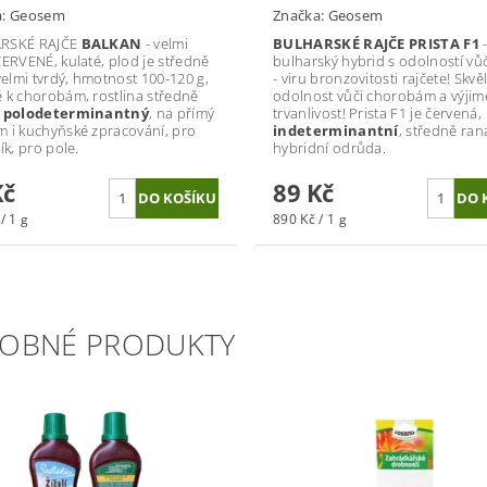
a:
Geosem
Značka:
Geosem
RSKÉ RAJČE
BALKAN
- velmi
BULHARSKÉ RAJČE PRISTA F1
ČERVENÉ, kulaté, plod je středně
bulharský hybrid s odolností vů
 velmi tvrdý, hmotnost 100-120 g,
- viru bronzovitosti rajčete! Skvě
 k chorobám, rostlina středně
odolnost vůči chorobám a výji
á
polodeterminantný
, na přímý
trvanlivost! Prista F1 je červená,
 i kuchyňské zpracování, pro
indeterminantní
, středně ran
ík, pro pole.
hybridní odrůda.
Kč
89 Kč
/ 1 g
890 Kč / 1 g
OBNÉ PRODUKTY