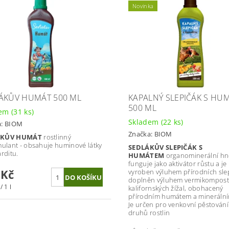
Novinka
ÁKŮV HUMÁT 500 ML
KAPALNÝ SLEPIČÁK S HU
500 ML
dem
(31 ks)
Skladem
(22 ks)
a:
BIOM
Značka:
BIOM
ÁKŮV HUMÁT
rostlinný
mulant - obsahuje huminové látky
SEDLÁKŮV SLEPIČÁK S
rditu.
HUMÁTEM
organominerální hno
funguje jako aktivátor růstu a je
 Kč
vyroben výluhem přírodních sle
doplněn výluhem vermikompos
/ 1 l
kalifornských žížal, obohacený
přírodním humátem a mineráln
Je určen pro venkovní pěstování
druhů rostlin