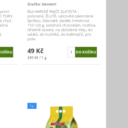
Značka:
Geosem
-
první
BULHARSKÉ RAJČE ZLATISTA -
či TSWV
polorané, ŽLUTÉ, válcovité zakonćené
lá chuť,
špičkou, šťavnaté, sladké, hmotnost
mečná
110-120 g, odolné k chorobám, rostlina
středně vysoká, na obložené mísy, do
á
salátů, do truhlíků, do květináčů, pro
pole.
49 Kč
245 Kč / 1 g
Tip