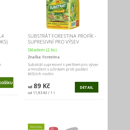
L4
SUBSTRÁT FORESTINA PROFÍK -
0KS)
SUPRESIVNÍ PRO VÝSEV
Skladem
(2 ks)
Značka:
Forestina
m
Substrát supresivní s perlitem pro výsev
a množení s účinkem proti padání
klíčících rostlin
89 Kč
od
DETAIL
od 11,93 Kč / 1 l
Novinka