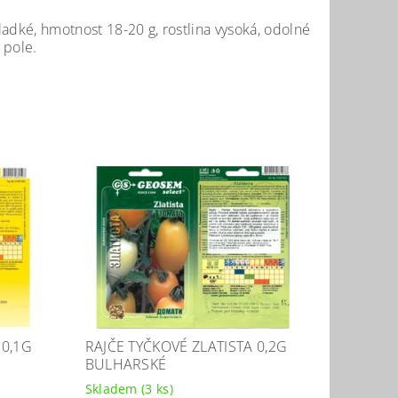
adké, hmotnost 18-20 g, rostlina vysoká, odolné
 pole.
 0,1G
RAJČE TYČKOVÉ ZLATISTA 0,2G
BULHARSKÉ
Skladem
(3 ks)