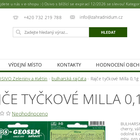
ete u nás v e-shopu :-) Osivo s blížící se expirací 12/2026 se slevou! Katego
info@zahradnidum.cz
+420 732 219 788
VÝDEJNÍ MÍSTO
KONTAKTY
HODNOCENÍ OBC
OSIVO Zeleniny a Květin
bulharská rajčata
Rajče tyčkové Milla 0,
JČE TYČKOVÉ MILLA 0
Neohodnoceno
BULHARSKÉ
cherry, vá
odolné k 
mísy, pro 