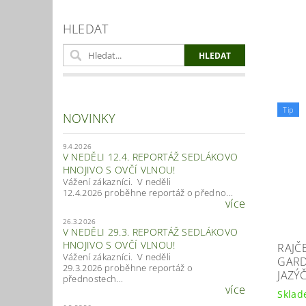
HLEDAT
Tip
NOVINKY
9.4.2026
V NEDĚLI 12.4. REPORTÁŽ SEDLÁKOVO
HNOJIVO S OVČÍ VLNOU!
Vážení zákazníci. V neděli
12.4.2026 proběhne reportáž o předno...
více
26.3.2026
V NEDĚLI 29.3. REPORTÁŽ SEDLÁKOVO
HNOJIVO S OVČÍ VLNOU!
RAJČ
Vážení zákazníci. V neděli
GARD
29.3.2026 proběhne reportáž o
JAZÝ
přednostech...
více
Skla