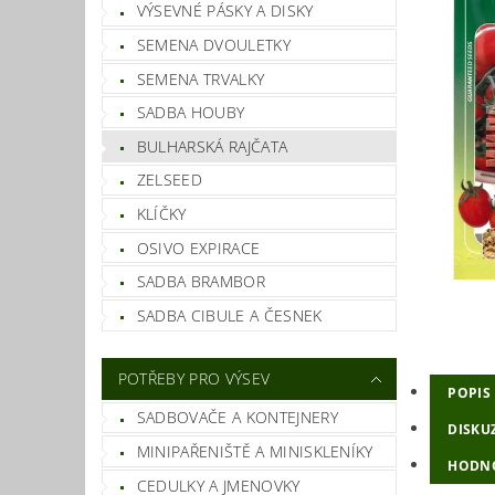
VÝSEVNÉ PÁSKY A DISKY
SEMENA DVOULETKY
SEMENA TRVALKY
SADBA HOUBY
BULHARSKÁ RAJČATA
ZELSEED
KLÍČKY
OSIVO EXPIRACE
SADBA BRAMBOR
SADBA CIBULE A ČESNEK
POTŘEBY PRO VÝSEV
POPIS
SADBOVAČE A KONTEJNERY
DISKUZ
MINIPAŘENIŠTĚ A MINISKLENÍKY
HODN
CEDULKY A JMENOVKY