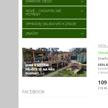
DÁRKOVÉ ZBOŽÍ
NOVĚ - CHOVATELSKÉ
POTŘEBY
VÝPRODEJ SKLADOVÝCH ZÁSOB
ZNAČKY
SEDL
Skla
Značk
SEDL
biosti
z leona
109
218 Kč 
FACEBOOK