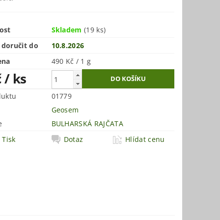
ost
Skladem
(19 ks)
doručit do
10.8.2026
ena
490 Kč / 1 g
č
/ ks
duktu
01779
Geosem
e
BULHARSKÁ RAJČATA
Tisk
Dotaz
Hlídat cenu