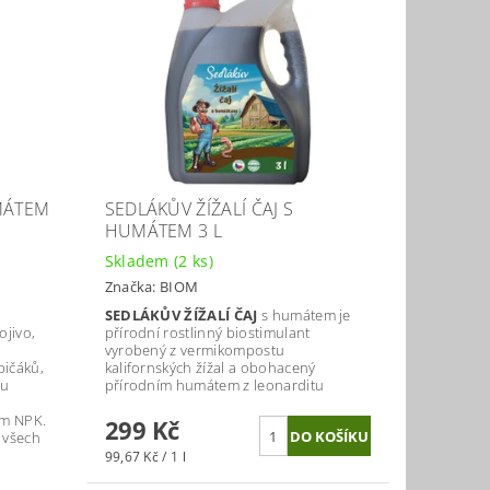
MÁTEM
SEDLÁKŮV ŽÍŽALÍ ČAJ S
HUMÁTEM 3 L
Skladem
(2 ks)
Značka:
BIOM
SEDLÁKŮV ŽÍŽALÍ ČAJ
s humátem je
jivo,
přírodní rostlinný biostimulant
vyrobený z vermikompostu
pičáků,
kalifornských žížal a obohacený
tu
přírodním humátem z leonarditu
ím NPK.
299 Kč
 všech
99,67 Kč / 1 l