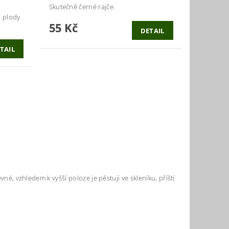
Skutečně černé rajče.
i plody
55 Kč
DETAIL
TAIL
vné, vzhledem k vyšší poloze je pěstuji ve skleníku, příští