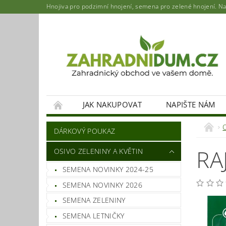
Hnojiva pro podzimní hnojení, semena pro zelené hnojení. Najd
JAK NAKUPOVAT
NAPIŠTE NÁM
DÁRKOVÝ POUKAZ
RA
OSIVO ZELENINY A KVĚTIN
SEMENA NOVINKY 2024-25
SEMENA NOVINKY 2026
SEMENA ZELENINY
SEMENA LETNIČKY