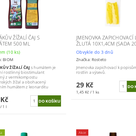
KŮV ŽÍŽALÍ ČAJ S
JMENOVKA ZAPICHOVACÍ 
TEM 500 ML
ŽLUTÁ 10X1,4CM (SADA 2
dem
(10 ks)
Obvykle do 3 dnů
a:
BIOM
Značka:
Rosteto
KŮV ŽÍŽALÍ ČAJ
s humátem je
Jmenovka zapichovací k popisů
ní rostlinný biostimulant
rostlin a výsevů.
ný z vermikompostu
rnských žížal a obohacený
29 Kč
ním humátem z leonarditu
1,45 Kč / 1 ks
 Kč
/ 1 l
ka
Akce