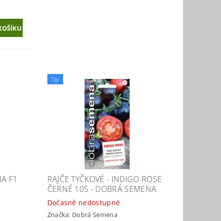
Tip
MA F1
RAJČE TYČKOVÉ - INDIGO ROSE
ČERNÉ 10S - DOBRÁ SEMENA
Dočasně nedostupné
Značka:
Dobrá Semena