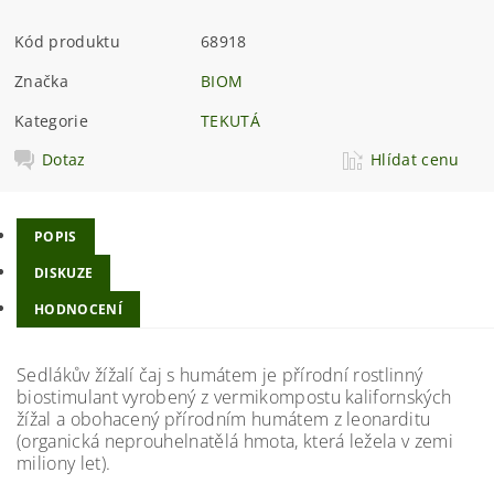
Kód produktu
68918
Značka
BIOM
Kategorie
TEKUTÁ
Dotaz
Hlídat cenu
POPIS
DISKUZE
HODNOCENÍ
Sedlákův žížalí čaj s humátem je přírodní rostlinný
biostimulant vyrobený z vermikompostu kalifornských
žížal a obohacený přírodním humátem z leonarditu
(organická neprouhelnatělá hmota, která ležela v zemi
miliony let).