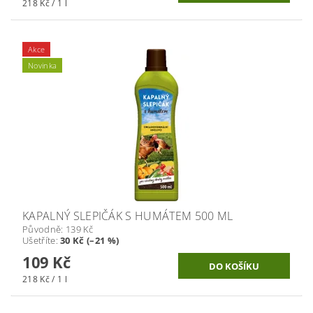
218 Kč / 1 l
Akce
Novinka
KAPALNÝ SLEPIČÁK S HUMÁTEM 500 ML
Původně:
139 Kč
Ušetříte
:
30 Kč (–21 %)
109 Kč
218 Kč / 1 l