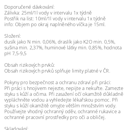
Doporučené dávkování:
Zálivka: 25ml/1l vody v intervalu 1x týdně
Postřik na list: 10ml/1l vody v intervalu 1x týdně
info: Objem po okraj naplněného víčka je 15ml.
Složení:
dusík jako N min. 0,06%, draslík jako K2O min. 0,5%,
sušina min. 2,37%, huminové látky min. 0,85%, hodnota
pH 7,5-9,5
Obsah rizikových prvků:
Obsah rizikových prvků splňuje limity platné v ČR.
Pokyny pro bezpečnost a ochranu zdraví při práci:
Při práci s hnojivem nejezte, nepijte a nekuřte. Zamezte
styku s kůží a očima. Při zasažení očí okamžitě důkladně
vypláchněte vodou a vyhledejte lékařskou pomoc. Při
styku s kůží okamžitě omyjte větším množstvím vody.
Používejte vhodný ochranný oděv, ochranné rukavice a
ochranné pracovní prostředky pro oči a obličej.
Skladování: