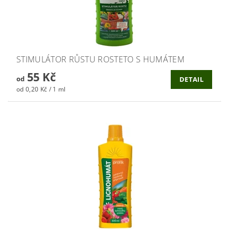
STIMULÁTOR RŮSTU ROSTETO S HUMÁTEM
55 Kč
od
DETAIL
od 0,20 Kč / 1 ml