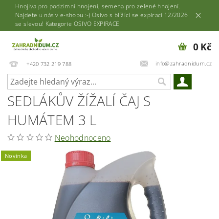
Hnojiva pro podzimní hnojení, semena pro zelené hnojení.
Najdete u nás v e-shopu :-) Osivo s blížící se expirací 12/2026
se slevou! Kategorie OSIVO EXPIRACE.
0 Kč
info@zahradnidum.cz
+420 732 219 788
SEDLÁKŮV ŽÍŽALÍ ČAJ S
HUMÁTEM 3 L
Neohodnoceno
Novinka