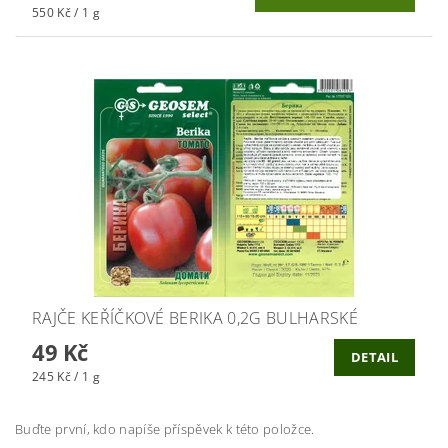
550 Kč / 1 g
RAJČE KEŘÍČKOVÉ BERIKA 0,2G BULHARSKÉ
49 Kč
DETAIL
245 Kč / 1 g
Buďte první, kdo napíše příspěvek k této položce.