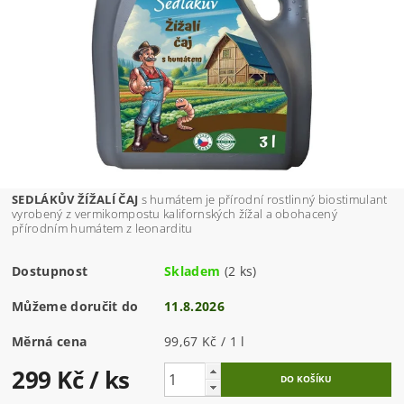
SEDLÁKŮV ŽÍŽALÍ ČAJ
s humátem je přírodní rostlinný biostimulant
vyrobený z vermikompostu kalifornských žížal a obohacený
přírodním humátem z leonarditu
Dostupnost
Skladem
(2 ks)
Můžeme doručit do
11.8.2026
Měrná cena
99,67 Kč / 1 l
299 Kč
/ ks