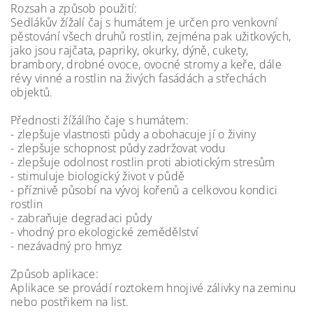
Rozsah a způsob použití:
Sedlákův žížalí čaj s humátem je určen pro venkovní
pěstování všech druhů rostlin, zejména pak užitkových,
jako jsou rajčata, papriky, okurky, dýně, cukety,
brambory, drobné ovoce, ovocné stromy a keře, dále
révy vinné a rostlin na živých fasádách a střechách
objektů.
Přednosti žížálího čaje s humátem:
- zlepšuje vlastnosti půdy a obohacuje jí o živiny
- zlepšuje schopnost půdy zadržovat vodu
- zlepšuje odolnost rostlin proti abiotickým stresům
- stimuluje biologický život v půdě
- příznivě působí na vývoj kořenů a celkovou kondici
rostlin
- zabraňuje degradaci půdy
- vhodný pro ekologické zemědělství
- nezávadný pro hmyz
Způsob aplikace:
Aplikace se provádí roztokem hnojivé zálivky na zeminu
nebo postřikem na list.