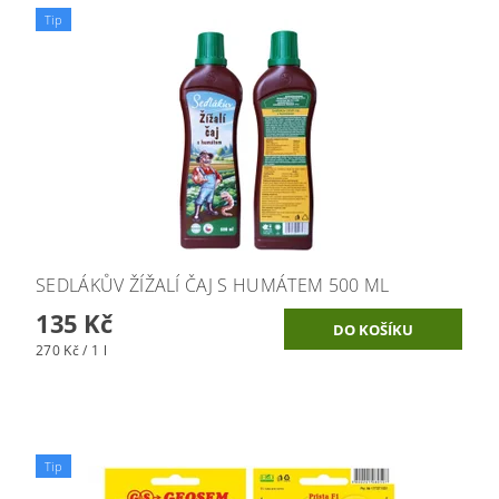
Tip
SEDLÁKŮV ŽÍŽALÍ ČAJ S HUMÁTEM 500 ML
135 Kč
270 Kč / 1 l
Tip